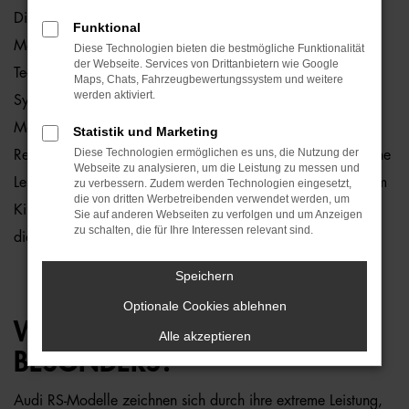
Die
Audi RS-Modelle
sind die sportlichen Spitzenreiter der
Funktional
Marke und bieten eine Kombination aus hochentwickelter
Diese Technologien bieten die bestmögliche Funktionalität
der Webseite. Services von Drittanbietern wie Google
Technik, gewaltiger Leistung und exklusivem Design. Als
Maps, Chats, Fahrzeugbewertungssystem und weitere
werden aktiviert.
Synonym für Performance und Fahrdynamik sind die RS-
Modelle nicht nur auf der Straße, sondern auch auf
Statistik und Marketing
Diese Technologien ermöglichen es uns, die Nutzung der
Rennstrecken eine wahre Augenweide. Audi RS steht für eine
Webseite zu analysieren, um die Leistung zu messen und
Leidenschaft, die mit jedem Gasstoß, jeder Kurve und jedem
zu verbessern. Zudem werden Technologien eingesetzt,
die von dritten Werbetreibenden verwendet werden, um
Kilometer spürbar wird. Sie sind die perfekte Wahl für
Sie auf anderen Webseiten zu verfolgen und um Anzeigen
zu schalten, die für Ihre Interessen relevant sind.
diejenigen, die das ultimative Fahrerlebnis suchen.
Speichern
Optionale Cookies ablehnen
WAS MACHT AUDI RS SO
Alle akzeptieren
BESONDERS?
Audi RS-Modelle zeichnen sich durch ihre extreme Leistung,