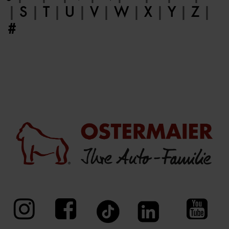
|
S
|
T
|
U
|
V
|
W
|
X
|
Y
|
Z
|
#