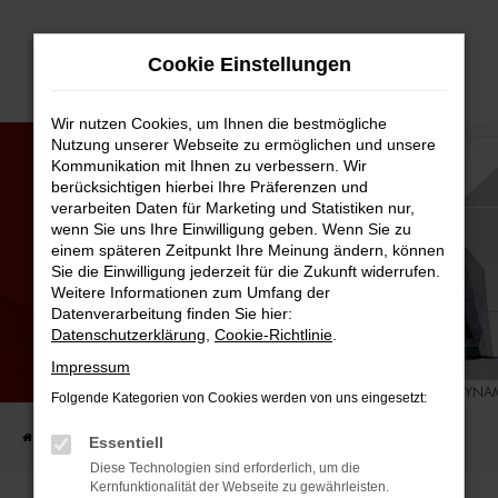
Zum
Cookie Einstellungen
Hauptinhalt
springen
Wir nutzen Cookies, um Ihnen die bestmögliche
Nutzung unserer Webseite zu ermöglichen und unsere
Kommunikation mit Ihnen zu verbessern. Wir
berücksichtigen hierbei Ihre Präferenzen und
verarbeiten Daten für Marketing und Statistiken nur,
wenn Sie uns Ihre Einwilligung geben. Wenn Sie zu
einem späteren Zeitpunkt Ihre Meinung ändern, können
Sie die Einwilligung jederzeit für die Zukunft widerrufen.
Weitere Informationen zum Umfang der
Datenverarbeitung finden Sie hier:
Datenschutzerklärung
,
Cookie-Richtlinie
.
Impressum
AUDI RS
PURE PERFORMANCE UND AUSSERGEWÖHNLICHE FAHRDYNA
Folgende Kategorien von Cookies werden von uns eingesetzt:
Startseite
Kfz.-Lexikon
Audi RS
Essentiell
Diese Technologien sind erforderlich, um die
Kernfunktionalität der Webseite zu gewährleisten.