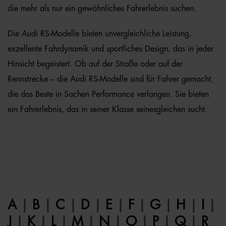
die mehr als nur ein gewöhnliches Fahrerlebnis suchen.
Die Audi RS-Modelle bieten unvergleichliche Leistung,
exzellente Fahrdynamik und sportliches Design, das in jeder
Hinsicht begeistert. Ob auf der Straße oder auf der
Rennstrecke – die Audi RS-Modelle sind für Fahrer gemacht,
die das Beste in Sachen Performance verlangen. Sie bieten
ein Fahrerlebnis, das in seiner Klasse seinesgleichen sucht.
A
|
B
|
C
|
D
|
E
|
F
|
G
|
H
|
I
|
J
|
K
|
L
|
M
|
N
|
O
|
P
|
Q
|
R