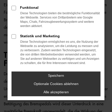
Ein Bremskraftverstärker ist ein Fahrzeugbauteil, das die vom
Funktional
Fahrer auf das Bremspedal ausgeübte Kraft verstärkt, um die
Diese Technologien bieten die bestmögliche Funktionalität
der Webseite. Services von Drittanbietern wie Google
Bremswirkung zu optimieren. Dadurch wird das Bremsen
Maps, Chats, Fahrzeugbewertungssystem und weitere
werden aktiviert.
deutlich erleichtert und effizienter, was besonders bei
modernen Fahrzeugen mit leistungsstarken Bremsanlagen
Statistik und Marketing
Diese Technologien ermöglichen es uns, die Nutzung der
wichtig ist.
Webseite zu analysieren, um die Leistung zu messen und
zu verbessern. Zudem werden Technologien eingesetzt,
TECHNOLOGIE UND
die von dritten Werbetreibenden verwendet werden, um
Sie auf anderen Webseiten zu verfolgen und um Anzeigen
FUNKTIONSWEISE:
zu schalten, die für Ihre Interessen relevant sind.
Der Bremskraftverstärker nutzt meist einen Unterdruck aus
Speichern
dem Motor, um den Bremsvorgang zu unterstützen. Der
Optionale Cookies ablehnen
Unterdruck wird durch eine Membran im Bremskraftverstärker
Alle akzeptieren
erzeugt, die in Verbindung mit dem Bremspedal arbeitet. Bei
Betätigung des Bremspedals wird dieser Unterdruck in eine
zusätzliche Bremskraft umgewandelt, die die Wirkung der