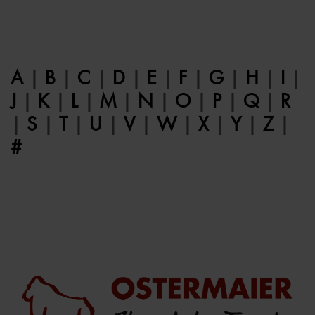
A
|
B
|
C
|
D
|
E
|
F
|
G
|
H
|
I
|
J
|
K
|
L
|
M
|
N
|
O
|
P
|
Q
|
R
|
S
|
T
|
U
|
V
|
W
|
X
|
Y
|
Z
|
#