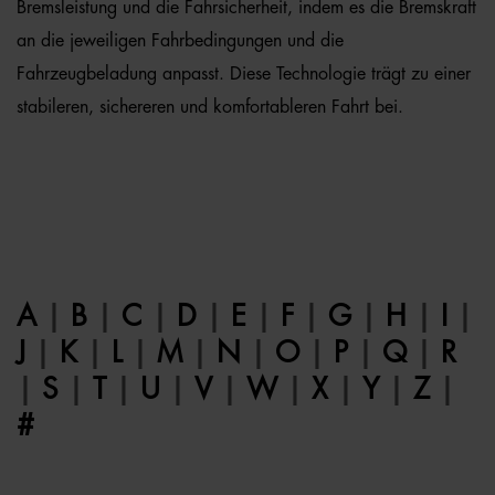
Bremsleistung und die Fahrsicherheit, indem es die Bremskraft
an die jeweiligen Fahrbedingungen und die
Fahrzeugbeladung anpasst. Diese Technologie trägt zu einer
stabileren, sichereren und komfortableren Fahrt bei.
A
|
B
|
C
|
D
|
E
|
F
|
G
|
H
|
I
|
J
|
K
|
L
|
M
|
N
|
O
|
P
|
Q
|
R
|
S
|
T
|
U
|
V
|
W
|
X
|
Y
|
Z
|
#