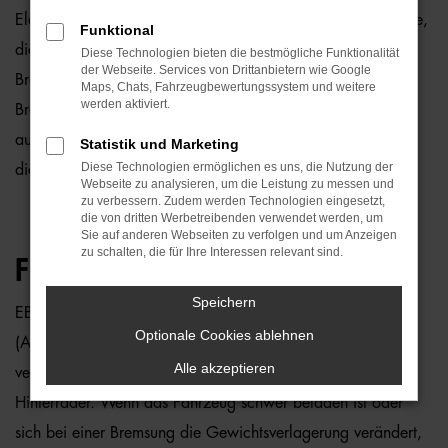
Electronic Brakeforce Distribution (EBD) ist eine Technologie,
Funktional
die in modernen Fahrzeugen zur Optimierung der
Diese Technologien bieten die bestmögliche Funktionalität
der Webseite. Services von Drittanbietern wie Google
Bremsleistung eingesetzt wird. Sie sorgt dafür, dass die
Maps, Chats, Fahrzeugbewertungssystem und weitere
werden aktiviert.
Bremskraft je nach Beladung und Fahrbedingungen
automatisch auf alle Räder des Fahrzeugs verteilt wird, um
Statistik und Marketing
Diese Technologien ermöglichen es uns, die Nutzung der
die Bremsstabilität und den Fahrkomfort zu erhöhen.
Webseite zu analysieren, um die Leistung zu messen und
zu verbessern. Zudem werden Technologien eingesetzt,
die von dritten Werbetreibenden verwendet werden, um
Sie auf anderen Webseiten zu verfolgen und um Anzeigen
zu schalten, die für Ihre Interessen relevant sind.
FUNKTIONSWEISE:
Speichern
EBD arbeitet in Kombination mit dem Antiblockiersystem
Optionale Cookies ablehnen
(ABS). Es analysiert in Echtzeit die Fahrzeugbeladung und
Alle akzeptieren
verteilt die Bremskraft je nach Bedarf an die Vorder- und
Hinterräder. Wenn das Fahrzeug schwer beladen ist oder
sich bei einer Bremsung die Gewichtsverlagerung verändert,