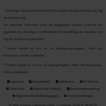
1
Ehemaliger Neupreis (Unverbindliche Preisempfehlung des Herstellers am Tag
der Erstzulassung).
Der errechnete Preisvorteil sowie die angegebene Ersparnis errechnet sich
gegenüber der ehemaligen unverbindlichen Preisempfehlung des Herstellers am
Tag der Erstzulassung (Neupreis).
2
Hierbei handelt es sich um ein Finanzierungs-Angebot. Preise sind
Bruttopreise. Irrtümer vorbehalten.
3
Hierbei handelt es sich um ein Leasing-Angebot. Preise sind Bruttopreise.
Irrtümer vorbehalten.
Impressum
Barrierefreiheit
Meldeportal
EU Data Act
Datenschutz
Datenschutz Facebook
Beschwerdebearbeitung
Allgemeine Geschäftsbedingungen
Cookie Einstellungen
© 2026 Autohaus Ostermaier GmbH | Landshuter Straße 9, DE-84137