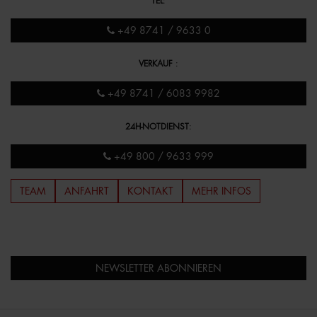
TEL
:
+49 8741 / 9633 0
VERKAUF
:
+49 8741 / 6083 9982
24H-NOTDIENST
:
+49 800 / 9633 999
TEAM
ANFAHRT
KONTAKT
MEHR INFOS
NEWSLETTER ABONNIEREN