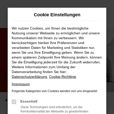
Zum
Cookie Einstellungen
Hauptinhalt
springen
Wir nutzen Cookies, um Ihnen die bestmögliche
Nutzung unserer Webseite zu ermöglichen und unsere
Kommunikation mit Ihnen zu verbessern. Wir
berücksichtigen hierbei Ihre Präferenzen und
verarbeiten Daten für Marketing und Statistiken nur,
wenn Sie uns Ihre Einwilligung geben. Wenn Sie zu
einem späteren Zeitpunkt Ihre Meinung ändern, können
Sie die Einwilligung jederzeit für die Zukunft widerrufen.
Weitere Informationen zum Umfang der
Datenverarbeitung finden Sie hier:
Datenschutzerklärung
,
Cookie-Richtlinie
.
Impressum
ELECTRONIC BRAKEFORCE DISTRIBUTION (EBD)
Folgende Kategorien von Cookies werden von uns eingesetzt:
Startseite
Kfz.-Lexikon
Electronic Brakeforce Distribution (EBD)
Essentiell
Diese Technologien sind erforderlich, um die
Kernfunktionalität der Webseite zu gewährleisten.