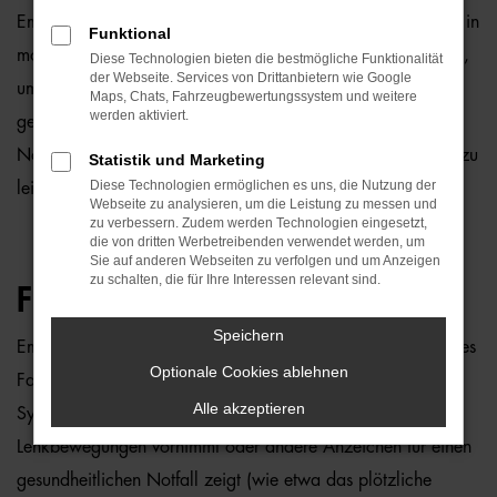
Emergency Assist ist ein fortschrittliches Sicherheitsmerkmal in
Funktional
modernen Fahrzeugen, das im Notfall automatisch eingreift,
Diese Technologien bieten die bestmögliche Funktionalität
der Webseite. Services von Drittanbietern wie Google
um die Sicherheit des Fahrers und der Passagiere zu
Maps, Chats, Fahrzeugbewertungssystem und weitere
werden aktiviert.
gewährleisten. Es wurde entwickelt, um bei medizinischen
Notfällen oder bei plötzlichem Fahrerausfall schnelle Hilfe zu
Statistik und Marketing
Diese Technologien ermöglichen es uns, die Nutzung der
leisten.
Webseite zu analysieren, um die Leistung zu messen und
zu verbessern. Zudem werden Technologien eingesetzt,
die von dritten Werbetreibenden verwendet werden, um
Sie auf anderen Webseiten zu verfolgen und um Anzeigen
zu schalten, die für Ihre Interessen relevant sind.
FUNKTIONSWEISE:
Speichern
Emergency Assist überwacht kontinuierlich das Verhalten des
Optionale Cookies ablehnen
Fahrers, insbesondere dessen Lenkbewegungen. Falls das
Alle akzeptieren
System feststellt, dass der Fahrer längere Zeit keine
Lenkbewegungen vornimmt oder andere Anzeichen für einen
gesundheitlichen Notfall zeigt (wie etwa das plötzliche