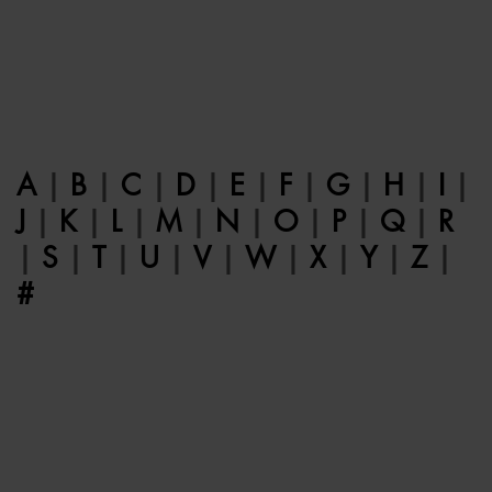
A
|
B
|
C
|
D
|
E
|
F
|
G
|
H
|
I
|
J
|
K
|
L
|
M
|
N
|
O
|
P
|
Q
|
R
|
S
|
T
|
U
|
V
|
W
|
X
|
Y
|
Z
|
#