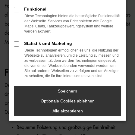
Fond bezeichnet den hinteren Sitzbereich eines Fahrzeugs,
Funktional
also den Platz hinter dem Fahrer- und Beifahrersitz. Besonders
Diese Technologien bieten die bestmögliche Funktionalität
der Webseite. Services von Drittanbietern wie Google
bei größeren Fahrzeugen wie Limousinen, SUVs oder Vans ist
Maps, Chats, Fahrzeugbewertungssystem und weitere
werden aktiviert.
der Fond oft auf Komfort und Bequemlichkeit der
Mitreisenden ausgelegt.
Statistik und Marketing
Diese Technologien ermöglichen es uns, die Nutzung der
Webseite zu analysieren, um die Leistung zu messen und
zu verbessern. Zudem werden Technologien eingesetzt,
die von dritten Werbetreibenden verwendet werden, um
FUNKTIONSWEISE:
Sie auf anderen Webseiten zu verfolgen und um Anzeigen
zu schalten, die für Ihre Interessen relevant sind.
Der Fond bietet Platz für Passagiere – in der Regel zwei bis
Speichern
drei Personen – und ist bei vielen Fahrzeugmodellen mit
Optionale Cookies ablehnen
praktischen sowie komfortablen Funktionen ausgestattet.
Alle akzeptieren
Dazu gehören unter anderem:
Bequeme Polsterung und großzügige Beinfreiheit