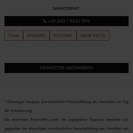
24H-NOTDIENST
:
+49 800 / 9633 999
TEAM
ANFAHRT
KONTAKT
MEHR INFOS
NEWSLETTER ABONNIEREN
1
Ehemaliger Neupreis (Unverbindliche Preisempfehlung des Herstellers am Tag
der Erstzulassung).
Der errechnete Preisvorteil sowie die angegebene Ersparnis errechnet sich
gegenüber der ehemaligen unverbindlichen Preisempfehlung des Herstellers am