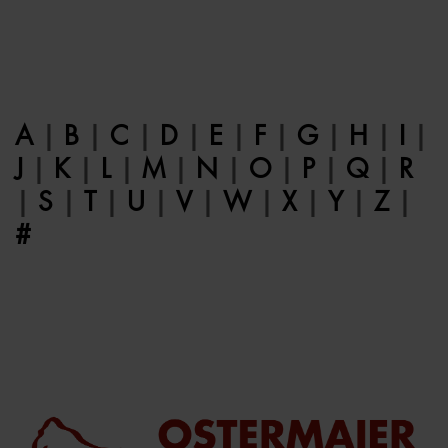
A
|
B
|
C
|
D
|
E
|
F
|
G
|
H
|
I
|
J
|
K
|
L
|
M
|
N
|
O
|
P
|
Q
|
R
|
S
|
T
|
U
|
V
|
W
|
X
|
Y
|
Z
|
#