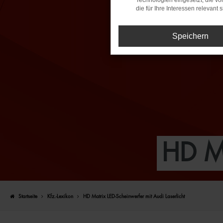
Technologien eingesetzt, die v
die für Ihre Interessen relevant s
Speichern
HD M
Startseite
Kfz.-Lexikon
HD Matrix LED-Scheinwerfer mit Audi Laserlicht