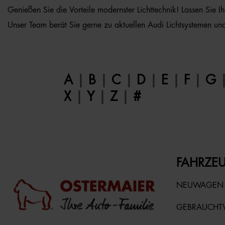
Genießen Sie die Vorteile modernster Lichttechnik! Lassen Sie I
Unser Team berät Sie gerne zu aktuellen Audi Lichtsystemen un
A
|
B
|
C
|
D
|
E
|
F
|
G
X
|
Y
|
Z
|
#
FAHRZEU
NEUWAGEN
GEBRAUCH