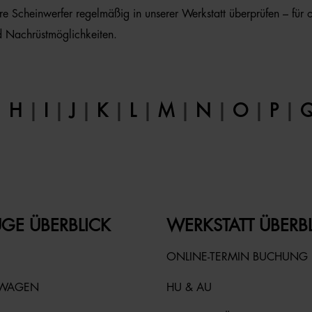
hre Scheinwerfer regelmäßig in unserer Werkstatt überprüfen – für 
d Nachrüstmöglichkeiten.
|
H
|
I
|
J
|
K
|
L
|
M
|
N
|
O
|
P
|
GE ÜBERBLICK
WERKSTATT ÜBERB
ONLINE-TERMIN BUCHUNG
TWAGEN
HU & AU