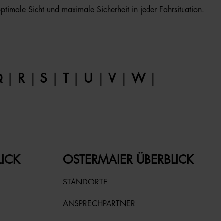
optimale Sicht und maximale Sicherheit in jeder Fahrsituation.
Q
|
R
|
S
|
T
|
U
|
V
|
W
|
LICK
OSTERMAIER ÜBERBLICK
STANDORTE
ANSPRECHPARTNER