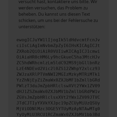
versucht hast, kontaktiere uns bitte. Wir
werden versuchen, das Problem zu
beheben. Du kannst uns diesen Text
schicken, um uns bei der Fehlersuche zu
unterstützen:
ewogICJuYW1lIjogIk5ldHdvcmtFcnJv
ciIsCiAgImNvbmZpZyI6IHsKICAgICJt
ZXRob2QiOiAiR0VUIiwKICAgICJ1cmwi
OiAiaHR0cHM6Ly9hcGkueC5ha3MtcHJv
ZC5hdWRhcmlzLm5ldC92MS9jbGllbnRz
LzE4NDEvd2Vic2l0ZS12ZWhpY2xlcz93
ZWJzaXRlPTVmNWI2MGIzMzkyMTRiMTk1
YzZhNjEyZiZmaWx0ZXJbMF1bZmllbGRd
PWlzT3duJmZpbHRlclswXVt2YWx1ZV09
dHJ1ZSZmaWx0ZXJbMV1bZmllbGRdPW1v
ZGVsJmZpbHRlclsxXVt2YWx1ZV09JTVC
JTdCJTIyYXVkYXJpc19pZCUyMiUzQSUy
MjViODNlMzc3OGE5YTUyMzAyNTAwMTg0
YyUyMiU3RCU1RCZmaWx0ZXJbMV1bb3Bd