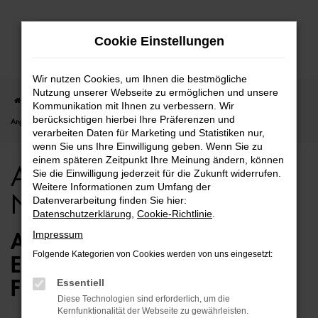
Zum
Cookie Einstellungen
Hauptinhalt
springen
Wir nutzen Cookies, um Ihnen die bestmögliche
Nutzung unserer Webseite zu ermöglichen und unsere
Startseite
Rostock
Audi
Audi A1
Audi A1 für Rostock Neuwagen Top
Kommunikation mit Ihnen zu verbessern. Wir
berücksichtigen hierbei Ihre Präferenzen und
Angebote
verarbeiten Daten für Marketing und Statistiken nur,
wenn Sie uns Ihre Einwilligung geben. Wenn Sie zu
einem späteren Zeitpunkt Ihre Meinung ändern, können
Audi A1 für Rostock
Sie die Einwilligung jederzeit für die Zukunft widerrufen.
Weitere Informationen zum Umfang der
Neuwagen Top Angebote
Datenverarbeitung finden Sie hier:
Datenschutzerklärung
,
Cookie-Richtlinie
.
Impressum
AUDI A1 NEUWAGEN – DIE
Folgende Kategorien von Cookies werden von uns eingesetzt:
ERSTKLASSIGE ALTERNATIVE
Essentiell
FÜR ROSTOCK
Diese Technologien sind erforderlich, um die
Kernfunktionalität der Webseite zu gewährleisten.