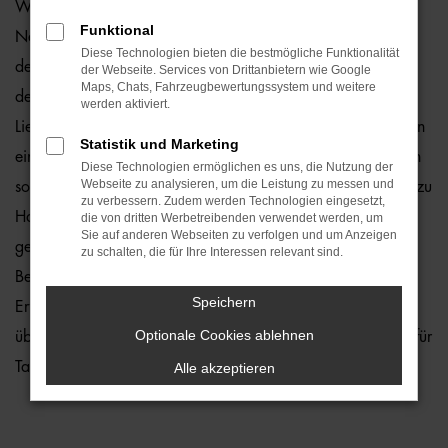
Wie wäre es, wenn Sie schon bald in einem Audi A1
Funktional
Neuwagen durch Rostock fahren? Zu teuer? Von wegen,
Diese Technologien bieten die bestmögliche Funktionalität
denn wir von der Auto-Familie Ostermaier erleichtern Ihnen
der Webseite. Services von Drittanbietern wie Google
Maps, Chats, Fahrzeugbewertungssystem und weitere
den Einstieg durch 1a Rabatte. Hinzu kommt, dass wir die
werden aktiviert.
Lieferung unserer Audi A1 Neuwagen nach Rostock oder an
Statistik und Marketing
einen anderen Ort in der Umgebung ermöglichen und Ihnen
Diese Technologien ermöglichen es uns, die Nutzung der
Webseite zu analysieren, um die Leistung zu messen und
somit lange Wege ersparen. Kaufen Sie ganz bequem von zu
zu verbessern. Zudem werden Technologien eingesetzt,
Hause aus und profitieren Sie von unserem Service. Hierzu
die von dritten Werbetreibenden verwendet werden, um
Sie auf anderen Webseiten zu verfolgen und um Anzeigen
gehört in vollem Umfang auch die Beratung. In diesem
zu schalten, die für Ihre Interessen relevant sind.
Bereich laufen wir zur Höchstform auf und bringen die
Speichern
Erfahrung vieler Jahrzehnte in der Autobranche ein. Zudem
Optionale Cookies ablehnen
üben wir unseren Beruf mit Leidenschaft aus – und das Tag für
Tag.
Alle akzeptieren