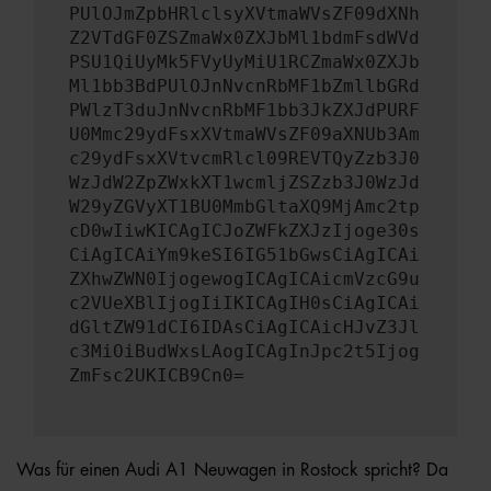
PUlOJmZpbHRlclsyXVtmaWVsZF09dXNh
Z2VTdGF0ZSZmaWx0ZXJbMl1bdmFsdWVd
PSU1QiUyMk5FVyUyMiU1RCZmaWx0ZXJb
Ml1bb3BdPUlOJnNvcnRbMF1bZmllbGRd
PWlzT3duJnNvcnRbMF1bb3JkZXJdPURF
U0Mmc29ydFsxXVtmaWVsZF09aXNUb3Am
c29ydFsxXVtvcmRlcl09REVTQyZzb3J0
WzJdW2ZpZWxkXT1wcmljZSZzb3J0WzJd
W29yZGVyXT1BU0MmbGltaXQ9MjAmc2tp
cD0wIiwKICAgICJoZWFkZXJzIjoge30s
CiAgICAiYm9keSI6IG51bGwsCiAgICAi
ZXhwZWN0IjogewogICAgICAicmVzcG9u
c2VUeXBlIjogIiIKICAgIH0sCiAgICAi
dGltZW91dCI6IDAsCiAgICAicHJvZ3Jl
c3MiOiBudWxsLAogICAgInJpc2t5Ijog
ZmFsc2UKICB9Cn0=
Was für einen Audi A1 Neuwagen in Rostock spricht? Da