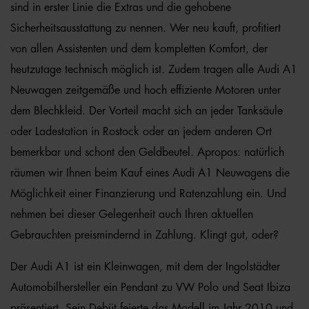
sind in erster Linie die Extras und die gehobene
Sicherheitsausstattung zu nennen. Wer neu kauft, profitiert
von allen Assistenten und dem kompletten Komfort, der
heutzutage technisch möglich ist. Zudem tragen alle Audi A1
Neuwagen zeitgemäße und hoch effiziente Motoren unter
dem Blechkleid. Der Vorteil macht sich an jeder Tanksäule
oder Ladestation in Rostock oder an jedem anderen Ort
bemerkbar und schont den Geldbeutel. Apropos: natürlich
räumen wir Ihnen beim Kauf eines Audi A1 Neuwagens die
Möglichkeit einer Finanzierung und Ratenzahlung ein. Und
nehmen bei dieser Gelegenheit auch Ihren aktuellen
Gebrauchten preismindernd in Zahlung. Klingt gut, oder?
Der Audi A1 ist ein Kleinwagen, mit dem der Ingolstädter
Automobilhersteller ein Pendant zu VW Polo und Seat Ibiza
präsentiert. Sein Debüt feierte das Modell im Jahr 2010 und