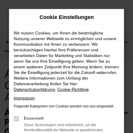
Zum
Cookie Einstellungen
Hauptinhalt
springen
Wir nutzen Cookies, um Ihnen die bestmögliche
Nutzung unserer Webseite zu ermöglichen und unsere
Startseite
Rostock
Audi
Audi A5
Audi A5 für Rostock Gebrauchtwagen Top
Kommunikation mit Ihnen zu verbessern. Wir
berücksichtigen hierbei Ihre Präferenzen und
Angebote
verarbeiten Daten für Marketing und Statistiken nur,
wenn Sie uns Ihre Einwilligung geben. Wenn Sie zu
einem späteren Zeitpunkt Ihre Meinung ändern, können
Audi A5 für Rostock
Sie die Einwilligung jederzeit für die Zukunft widerrufen.
Weitere Informationen zum Umfang der
Gebrauchtwagen Top
Datenverarbeitung finden Sie hier:
Datenschutzerklärung
,
Cookie-Richtlinie
.
Angebote
Impressum
Folgende Kategorien von Cookies werden von uns eingesetzt:
AUDI A5 GEBRAUCHTWAGEN –
Essentiell
PERFEKT FÜR ROSTOCK
Diese Technologien sind erforderlich, um die
GEEIGNET
Kernfunktionalität der Webseite zu gewährleisten.