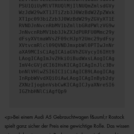
PSU1QiUyMlVTRUQlMjIlNUQmZmlsdGVy
WzJdW29wXT1JTiZzb3J0WzBdW2ZpZWxk
XT1pc093biZzb3J0WzBdW29yZGVyXT1E
RVNDJnNvcnRbMV1bZmllbGRdPWlzVG9w
JnNvcnRbMV1bb3JkZXJdPURFU0Mmc29y
dFsyXVtmaWVsZF09cHJpY2Umc29ydFsy
XVtvcmRlcl09QVNDJmxpbWl0PTIwJnNr
aXA9MCIsCiAgICAiaGVhZGVycyI6IHt9
LAogICAgImJvZHkiOiBudWxsLAogICAg
ImV4cGVjdCI6IHsKICAgICAgInJlc3Bv
bnNlVHlwZSI6ICIiCiAgICB9LAogICAg
InRpbWVvdXQiOiAwLAogICAgInByb2dy
ZXNzIjogbnVsbCwKICAgICJyaXNreSI6
IGZhbHNlCiAgfQp9
<p>Bei einem Audi A5 Gebrauchtwagen f&uuml;r Rostock
spielt ganz sicher der Preis eine gewichtige Rolle. Das wissen