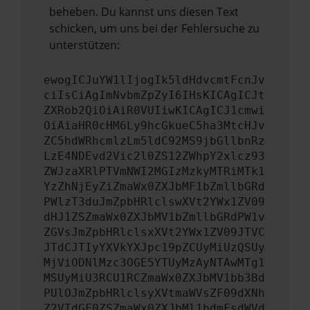
beheben. Du kannst uns diesen Text
schicken, um uns bei der Fehlersuche zu
unterstützen:
ewogICJuYW1lIjogIk5ldHdvcmtFcnJv
ciIsCiAgImNvbmZpZyI6IHsKICAgICJt
ZXRob2QiOiAiR0VUIiwKICAgICJ1cmwi
OiAiaHR0cHM6Ly9hcGkueC5ha3MtcHJv
ZC5hdWRhcmlzLm5ldC92MS9jbGllbnRz
LzE4NDEvd2Vic2l0ZS12ZWhpY2xlcz93
ZWJzaXRlPTVmNWI2MGIzMzkyMTRiMTk1
YzZhNjEyZiZmaWx0ZXJbMF1bZmllbGRd
PWlzT3duJmZpbHRlclswXVt2YWx1ZV09
dHJ1ZSZmaWx0ZXJbMV1bZmllbGRdPW1v
ZGVsJmZpbHRlclsxXVt2YWx1ZV09JTVC
JTdCJTIyYXVkYXJpc19pZCUyMiUzQSUy
MjViODNlMzc3OGE5YTUyMzAyNTAwMTg1
MSUyMiU3RCU1RCZmaWx0ZXJbMV1bb3Bd
PUlOJmZpbHRlclsyXVtmaWVsZF09dXNh
Z2VTdGF0ZSZmaWx0ZXJbMl1bdmFsdWVd