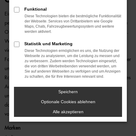
Funktional
Ein Audi A5 Gebrauchtwagen und Rostock passen einfach
Diese Technologien bieten die bestmögliche Funktionalität
der Webseite. Services von Drittanbietern wie Google
perfekt zusammen. Dies ließe sich natürlich auch für andere
Maps, Chats, Fahrzeugbewertungssystem und weitere
werden aktiviert.
Orte sagen, denn dieses Modell überzeugt auf ganzer Linie.
Wir von der Auto-Familie Ostermaier arbeiten bereits seit
Statistik und Marketing
vielen Jahren mit Audi und sind von der Qualität der
Diese Technologien ermöglichen es uns, die Nutzung der
Webseite zu analysieren, um die Leistung zu messen und
Fahrzeuge begeistert. Dennoch gehen wir auf Nummer sicher
zu verbessern. Zudem werden Technologien eingesetzt,
die von dritten Werbetreibenden verwendet werden, um
und schauen bei jedem Audi A5 Gebrauchtwagen für
Sie auf anderen Webseiten zu verfolgen und um Anzeigen
zu schalten, die für Ihre Interessen relevant sind.
Rostock genauestens nach. Konkret bedeutet dies, dass jedes
Auto in unserer Meisterwerkstatt gastiert und dort überprüft
Speichern
und ggf. repariert und gewartet wird. Unser Credo besteht
Optionale Cookies ablehnen
darin, dass wir nur erstklassige Fahrzeuge auf die Straßen
Alle akzeptieren
von Rostock lassen. Ohne „Wenn und Aber“.
Marken