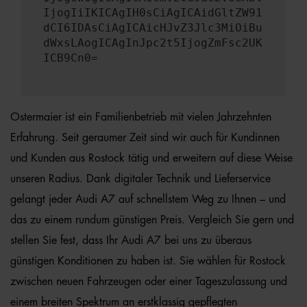
IjogIiIKICAgIH0sCiAgICAidGltZW91
dCI6IDAsCiAgICAicHJvZ3Jlc3MiOiBu
dWxsLAogICAgInJpc2t5IjogZmFsc2UK
ICB9Cn0=
Ostermaier ist ein Familienbetrieb mit vielen Jahrzehnten
Erfahrung. Seit geraumer Zeit sind wir auch für Kundinnen
und Kunden aus Rostock tätig und erweitern auf diese Weise
unseren Radius. Dank digitaler Technik und Lieferservice
gelangt jeder Audi A7 auf schnellstem Weg zu Ihnen – und
das zu einem rundum günstigen Preis. Vergleich Sie gern und
stellen Sie fest, dass Ihr Audi A7 bei uns zu überaus
günstigen Konditionen zu haben ist. Sie wählen für Rostock
zwischen neuen Fahrzeugen oder einer Tageszulassung und
einem breiten Spektrum an erstklassig gepflegten