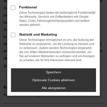
natürlich auch für Rostock und Umgebung, wo wir gerne den
Funktional
Audi A7 empfehlen. Die Rede ist von einem rundum
Diese Technologien bieten die bestmögliche Funktionalität
bewährten und zuverlässigen Fahrzeug, das perfekt zu
der Webseite. Services von Drittanbietern wie Google
Maps, Chats, Fahrzeugbewertungssystem und weitere
nahezu jedem Anspruch in Rostock passt. Gerne lassen wir
werden aktiviert.
Sie bei uns vor Ort einsteigen oder übernehmen die
Statistik und Marketing
komplette Beratung auf digitalem Weg. Der Vorteil liegt auf
Diese Technologien ermöglichen es uns, die Nutzung der
der Hand, denn so erhalten Sie Ihren Audi A7 frei Haus und
Webseite zu analysieren, um die Leistung zu messen und
zu verbessern. Zudem werden Technologien eingesetzt,
erfreuen sich an der direkten Lieferung nach Rostock ohne für
die von dritten Werbetreibenden verwendet werden, um
Sie auf anderen Webseiten zu verfolgen und um Anzeigen
den Autokauf Ihre eigenen vier Wände zu verlassen. Klingt
zu schalten, die für Ihre Interessen relevant sind.
gut? Dann kontaktieren Sie uns noch heute.
Speichern
Optionale Cookies ablehnen
Kategorie
Alle akzeptieren
Audi A7 Gebrauchtwagen Rostock