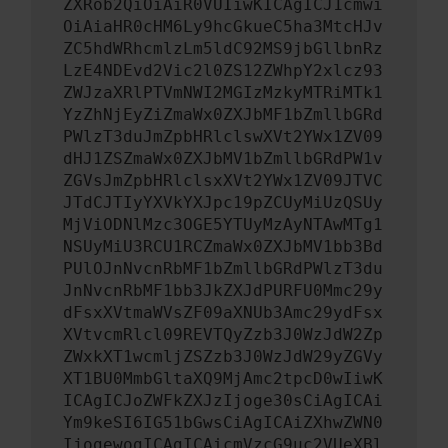
ZXRob2QiOiAiR0VUIiwKICAgICJ1cmwi
OiAiaHR0cHM6Ly9hcGkueC5ha3MtcHJv
ZC5hdWRhcmlzLm5ldC92MS9jbGllbnRz
LzE4NDEvd2Vic2l0ZS12ZWhpY2xlcz93
ZWJzaXRlPTVmNWI2MGIzMzkyMTRiMTk1
YzZhNjEyZiZmaWx0ZXJbMF1bZmllbGRd
PWlzT3duJmZpbHRlclswXVt2YWx1ZV09
dHJ1ZSZmaWx0ZXJbMV1bZmllbGRdPW1v
ZGVsJmZpbHRlclsxXVt2YWx1ZV09JTVC
JTdCJTIyYXVkYXJpc19pZCUyMiUzQSUy
MjViODNlMzc3OGE5YTUyMzAyNTAwMTg1
NSUyMiU3RCU1RCZmaWx0ZXJbMV1bb3Bd
PUlOJnNvcnRbMF1bZmllbGRdPWlzT3du
JnNvcnRbMF1bb3JkZXJdPURFU0Mmc29y
dFsxXVtmaWVsZF09aXNUb3Amc29ydFsx
XVtvcmRlcl09REVTQyZzb3J0WzJdW2Zp
ZWxkXT1wcmljZSZzb3J0WzJdW29yZGVy
XT1BU0MmbGltaXQ9MjAmc2tpcD0wIiwK
ICAgICJoZWFkZXJzIjoge30sCiAgICAi
Ym9keSI6IG51bGwsCiAgICAiZXhwZWN0
IjogewogICAgICAicmVzcG9uc2VUeXBl