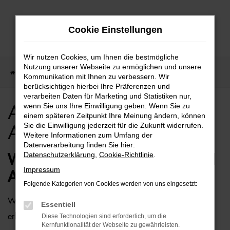
Zum
Cookie Einstellungen
Hauptinhalt
springen
Wir nutzen Cookies, um Ihnen die bestmögliche
Nutzung unserer Webseite zu ermöglichen und unsere
Startseite
Rostock
Audi
Audi A7 für Rostock Top Angebote
Kommunikation mit Ihnen zu verbessern. Wir
berücksichtigen hierbei Ihre Präferenzen und
verarbeiten Daten für Marketing und Statistiken nur,
wenn Sie uns Ihre Einwilligung geben. Wenn Sie zu
Audi A7 für Rostock Top
einem späteren Zeitpunkt Ihre Meinung ändern, können
Sie die Einwilligung jederzeit für die Zukunft widerrufen.
Angebote
Weitere Informationen zum Umfang der
Datenverarbeitung finden Sie hier:
Datenschutzerklärung
,
Cookie-Richtlinie
.
WIE WÄRE ES MIT EINEM AUDI
Impressum
A7 FÜR ROSTOCK?
Folgende Kategorien von Cookies werden von uns eingesetzt:
Wer zu uns und damit zur Auto-Familie Ostermaier kommt,
Essentiell
erhält viele Vorschläge rund um die Mobilität. Das gilt
Diese Technologien sind erforderlich, um die
Kernfunktionalität der Webseite zu gewährleisten.