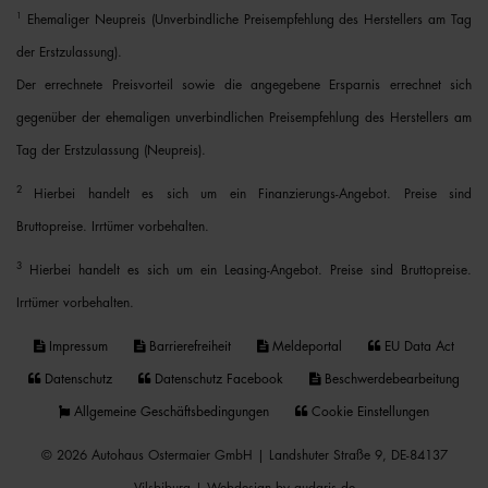
1
Ehemaliger Neupreis (Unverbindliche Preisempfehlung des Herstellers am Tag
der Erstzulassung).
Der errechnete Preisvorteil sowie die angegebene Ersparnis errechnet sich
gegenüber der ehemaligen unverbindlichen Preisempfehlung des Herstellers am
Tag der Erstzulassung (Neupreis).
2
Hierbei handelt es sich um ein Finanzierungs-Angebot. Preise sind
Bruttopreise. Irrtümer vorbehalten.
3
Hierbei handelt es sich um ein Leasing-Angebot. Preise sind Bruttopreise.
Irrtümer vorbehalten.
Impressum
Barrierefreiheit
Meldeportal
EU Data Act
Datenschutz
Datenschutz Facebook
Beschwerdebearbeitung
Allgemeine Geschäftsbedingungen
Cookie Einstellungen
© 2026 Autohaus Ostermaier GmbH | Landshuter Straße 9, DE-84137
Vilsbiburg |
Webdesign by audaris.de