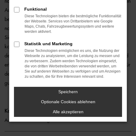
natürlich auch für Rostock und Umgebung, wo wir gerne den
Funktional
Audi A8 empfehlen. Die Rede ist von einem rundum
Diese Technologien bieten die bestmögliche Funktionalität
bewährten und zuverlässigen Fahrzeug, das perfekt zu
der Webseite. Services von Drittanbietern wie Google
Maps, Chats, Fahrzeugbewertungssystem und weitere
nahezu jedem Anspruch in Rostock passt. Gerne lassen wir
werden aktiviert.
Sie bei uns vor Ort einsteigen oder übernehmen die
Statistik und Marketing
komplette Beratung auf digitalem Weg. Der Vorteil liegt auf
Diese Technologien ermöglichen es uns, die Nutzung der
der Hand, denn so erhalten Sie Ihren Audi A8 frei Haus und
Webseite zu analysieren, um die Leistung zu messen und
zu verbessern. Zudem werden Technologien eingesetzt,
erfreuen sich an der direkten Lieferung nach Rostock ohne für
die von dritten Werbetreibenden verwendet werden, um
Sie auf anderen Webseiten zu verfolgen und um Anzeigen
den Autokauf Ihre eigenen vier Wände zu verlassen. Klingt
zu schalten, die für Ihre Interessen relevant sind.
gut? Dann kontaktieren Sie uns noch heute.
Speichern
Optionale Cookies ablehnen
Kategorie
Alle akzeptieren
Audi A8 Gebrauchtwagen Rostock