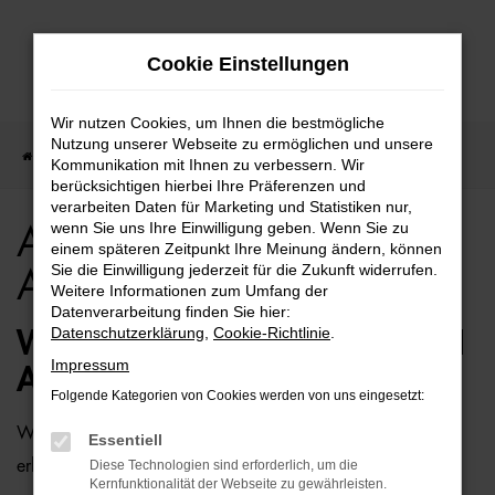
Zum
Cookie Einstellungen
Hauptinhalt
springen
Wir nutzen Cookies, um Ihnen die bestmögliche
Nutzung unserer Webseite zu ermöglichen und unsere
Startseite
Rostock
Audi
Audi A8 für Rostock Top Angebote
Kommunikation mit Ihnen zu verbessern. Wir
berücksichtigen hierbei Ihre Präferenzen und
verarbeiten Daten für Marketing und Statistiken nur,
wenn Sie uns Ihre Einwilligung geben. Wenn Sie zu
Audi A8 für Rostock Top
einem späteren Zeitpunkt Ihre Meinung ändern, können
Sie die Einwilligung jederzeit für die Zukunft widerrufen.
Angebote
Weitere Informationen zum Umfang der
Datenverarbeitung finden Sie hier:
Datenschutzerklärung
,
Cookie-Richtlinie
.
WIE WÄRE ES MIT EINEM AUDI
Impressum
A8 FÜR ROSTOCK?
Folgende Kategorien von Cookies werden von uns eingesetzt:
Wer zu uns und damit zur Auto-Familie Ostermaier kommt,
Essentiell
erhält viele Vorschläge rund um die Mobilität. Das gilt
Diese Technologien sind erforderlich, um die
Kernfunktionalität der Webseite zu gewährleisten.