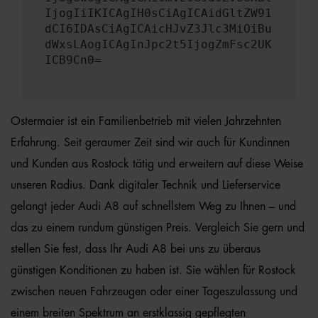
IjogIiIKICAgIH0sCiAgICAidGltZW91
dCI6IDAsCiAgICAicHJvZ3Jlc3MiOiBu
dWxsLAogICAgInJpc2t5IjogZmFsc2UK
ICB9Cn0=
Ostermaier ist ein Familienbetrieb mit vielen Jahrzehnten
Erfahrung. Seit geraumer Zeit sind wir auch für Kundinnen
und Kunden aus Rostock tätig und erweitern auf diese Weise
unseren Radius. Dank digitaler Technik und Lieferservice
gelangt jeder Audi A8 auf schnellstem Weg zu Ihnen – und
das zu einem rundum günstigen Preis. Vergleich Sie gern und
stellen Sie fest, dass Ihr Audi A8 bei uns zu überaus
günstigen Konditionen zu haben ist. Sie wählen für Rostock
zwischen neuen Fahrzeugen oder einer Tageszulassung und
einem breiten Spektrum an erstklassig gepflegten