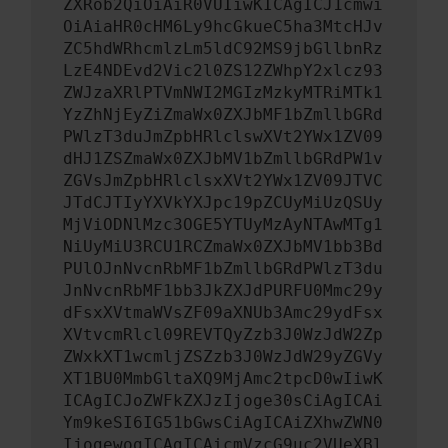
ZXRob2QiOiAiR0VUIiwKICAgICJ1cmwi
OiAiaHR0cHM6Ly9hcGkueC5ha3MtcHJv
ZC5hdWRhcmlzLm5ldC92MS9jbGllbnRz
LzE4NDEvd2Vic2l0ZS12ZWhpY2xlcz93
ZWJzaXRlPTVmNWI2MGIzMzkyMTRiMTk1
YzZhNjEyZiZmaWx0ZXJbMF1bZmllbGRd
PWlzT3duJmZpbHRlclswXVt2YWx1ZV09
dHJ1ZSZmaWx0ZXJbMV1bZmllbGRdPW1v
ZGVsJmZpbHRlclsxXVt2YWx1ZV09JTVC
JTdCJTIyYXVkYXJpc19pZCUyMiUzQSUy
MjViODNlMzc3OGE5YTUyMzAyNTAwMTg1
NiUyMiU3RCU1RCZmaWx0ZXJbMV1bb3Bd
PUlOJnNvcnRbMF1bZmllbGRdPWlzT3du
JnNvcnRbMF1bb3JkZXJdPURFU0Mmc29y
dFsxXVtmaWVsZF09aXNUb3Amc29ydFsx
XVtvcmRlcl09REVTQyZzb3J0WzJdW2Zp
ZWxkXT1wcmljZSZzb3J0WzJdW29yZGVy
XT1BU0MmbGltaXQ9MjAmc2tpcD0wIiwK
ICAgICJoZWFkZXJzIjoge30sCiAgICAi
Ym9keSI6IG51bGwsCiAgICAiZXhwZWN0
IjogewogICAgICAicmVzcG9uc2VUeXBl