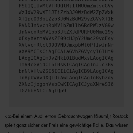
PSU1QiUyMlVTRUQlMjIlNUQmZmlsdGVy
WzJdW29wXT1JTiZzb3J0WzBdW2ZpZWxk
XT1pc093biZzb3J0WzBdW29yZGVyXT1E
RVNDJnNvcnRbMV1bZmllbGRdPWlzVG9w
JnNvcnRbMV1bb3JkZXJdPURFU0Mmc29y
dFsyXVtmaWVsZF09cHJpY2Umc29ydFsy
XVtvcmRlcl09QVNDJmxpbWl0PTIwJnNr
aXA9MCIsCiAgICAiaGVhZGVycyI6IHt9
LAogICAgImJvZHkiOiBudWxsLAogICAg
ImV4cGVjdCI6IHsKICAgICAgInJlc3Bv
bnNlVHlwZSI6ICIiCiAgICB9LAogICAg
InRpbWVvdXQiOiAwLAogICAgInByb2dy
ZXNzIjogbnVsbCwKICAgICJyaXNreSI6
IGZhbHNlCiAgfQp9
<p>Bei einem Audi e-tron Gebrauchtwagen f&uuml;r Rostock
spielt ganz sicher der Preis eine gewichtige Rolle. Das wissen