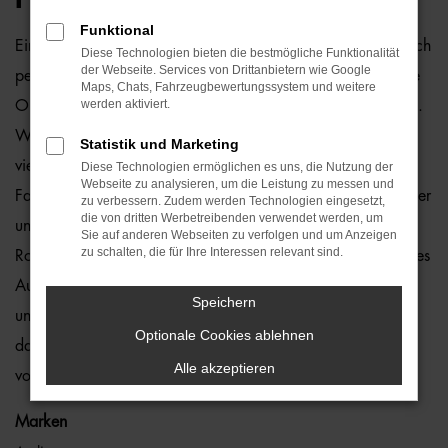
Funktional
Ein Audi e-tron Gebrauchtwagen und Rostock passen einfach
Diese Technologien bieten die bestmögliche Funktionalität
der Webseite. Services von Drittanbietern wie Google
perfekt zusammen. Dies ließe sich natürlich auch für andere
Maps, Chats, Fahrzeugbewertungssystem und weitere
werden aktiviert.
Orte sagen, denn dieses Modell überzeugt auf ganzer Linie.
Wir von der Auto-Familie Ostermaier arbeiten bereits seit
Statistik und Marketing
vielen Jahren mit Audi und sind von der Qualität der
Diese Technologien ermöglichen es uns, die Nutzung der
Webseite zu analysieren, um die Leistung zu messen und
Fahrzeuge begeistert. Dennoch gehen wir auf Nummer sicher
zu verbessern. Zudem werden Technologien eingesetzt,
die von dritten Werbetreibenden verwendet werden, um
und schauen bei jedem Audi e-tron Gebrauchtwagen für
Sie auf anderen Webseiten zu verfolgen und um Anzeigen
zu schalten, die für Ihre Interessen relevant sind.
Rostock genauestens nach. Konkret bedeutet dies, dass jedes
Auto in unserer Meisterwerkstatt gastiert und dort überprüft
Speichern
und ggf. repariert und gewartet wird. Unser Credo besteht
Optionale Cookies ablehnen
darin, dass wir nur erstklassige Fahrzeuge auf die Straßen
Alle akzeptieren
von Rostock lassen. Ohne „Wenn und Aber“.
Marken