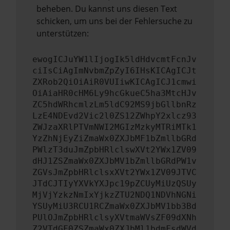
beheben. Du kannst uns diesen Text
schicken, um uns bei der Fehlersuche zu
unterstützen:
ewogICJuYW1lIjogIk5ldHdvcmtFcnJv
ciIsCiAgImNvbmZpZyI6IHsKICAgICJt
ZXRob2QiOiAiR0VUIiwKICAgICJ1cmwi
OiAiaHR0cHM6Ly9hcGkueC5ha3MtcHJv
ZC5hdWRhcmlzLm5ldC92MS9jbGllbnRz
LzE4NDEvd2Vic2l0ZS12ZWhpY2xlcz93
ZWJzaXRlPTVmNWI2MGIzMzkyMTRiMTk1
YzZhNjEyZiZmaWx0ZXJbMF1bZmllbGRd
PWlzT3duJmZpbHRlclswXVt2YWx1ZV09
dHJ1ZSZmaWx0ZXJbMV1bZmllbGRdPW1v
ZGVsJmZpbHRlclsxXVt2YWx1ZV09JTVC
JTdCJTIyYXVkYXJpc19pZCUyMiUzQSUy
MjVjYzkzNmIxYjkzZTU2NDQ1NDVhNGNi
YSUyMiU3RCU1RCZmaWx0ZXJbMV1bb3Bd
PUlOJmZpbHRlclsyXVtmaWVsZF09dXNh
Z2VTdGF0ZSZmaWx0ZXJbMl1bdmFsdWVd