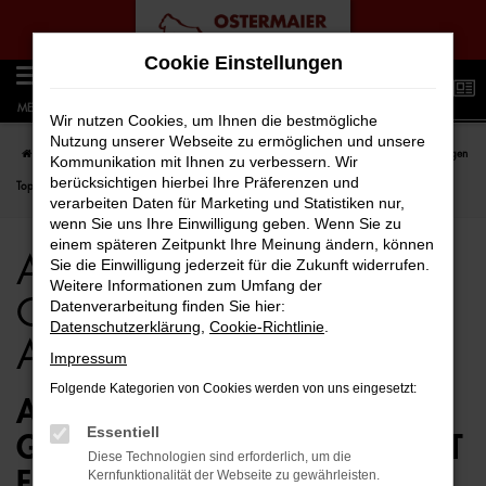
Zum
Cookie Einstellungen
Hauptinhalt
0
springen
MENÜ
Wir nutzen Cookies, um Ihnen die bestmögliche
Nutzung unserer Webseite zu ermöglichen und unsere
Startseite
Rostock
Audi
Audi e-tron
Audi e-tron für Rostock Gebrauchtwagen
Kommunikation mit Ihnen zu verbessern. Wir
berücksichtigen hierbei Ihre Präferenzen und
Top Angebote
verarbeiten Daten für Marketing und Statistiken nur,
wenn Sie uns Ihre Einwilligung geben. Wenn Sie zu
einem späteren Zeitpunkt Ihre Meinung ändern, können
Audi e-tron für Rostock
Sie die Einwilligung jederzeit für die Zukunft widerrufen.
Weitere Informationen zum Umfang der
Gebrauchtwagen Top
Datenverarbeitung finden Sie hier:
Datenschutzerklärung
,
Cookie-Richtlinie
.
Angebote
Impressum
Folgende Kategorien von Cookies werden von uns eingesetzt:
AUDI E-TRON
Essentiell
GEBRAUCHTWAGEN – PERFEKT
Diese Technologien sind erforderlich, um die
FÜR ROSTOCK GEEIGNET
Kernfunktionalität der Webseite zu gewährleisten.