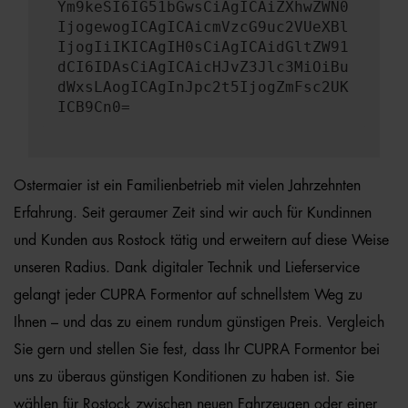
Ym9keSI6IG51bGwsCiAgICAiZXhwZWN0
IjogewogICAgICAicmVzcG9uc2VUeXBl
IjogIiIKICAgIH0sCiAgICAidGltZW91
dCI6IDAsCiAgICAicHJvZ3Jlc3MiOiBu
dWxsLAogICAgInJpc2t5IjogZmFsc2UK
ICB9Cn0=
Ostermaier ist ein Familienbetrieb mit vielen Jahrzehnten
Erfahrung. Seit geraumer Zeit sind wir auch für Kundinnen
und Kunden aus Rostock tätig und erweitern auf diese Weise
unseren Radius. Dank digitaler Technik und Lieferservice
gelangt jeder CUPRA Formentor auf schnellstem Weg zu
Ihnen – und das zu einem rundum günstigen Preis. Vergleich
Sie gern und stellen Sie fest, dass Ihr CUPRA Formentor bei
uns zu überaus günstigen Konditionen zu haben ist. Sie
wählen für Rostock zwischen neuen Fahrzeugen oder einer