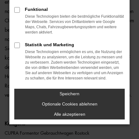
erhält viele Vorschläge rund um die Mobilität. Das gilt
Funktional
natürlich auch für Rostock und Umgebung, wo wir gerne den
Diese Technologien bieten die bestmögliche Funktionalität
CUPRA Formentor empfehlen. Die Rede ist von einem rundum
der Webseite. Services von Drittanbietern wie Google
Maps, Chats, Fahrzeugbewertungssystem und weitere
bewährten und zuverlässigen Fahrzeug, das perfekt zu
werden aktiviert.
nahezu jedem Anspruch in Rostock passt. Gerne lassen wir
Statistik und Marketing
Sie bei uns vor Ort einsteigen oder übernehmen die
Diese Technologien ermöglichen es uns, die Nutzung der
Webseite zu analysieren, um die Leistung zu messen und
komplette Beratung auf digitalem Weg. Der Vorteil liegt auf
zu verbessern. Zudem werden Technologien eingesetzt,
der Hand, denn so erhalten Sie Ihren CUPRA Formentor frei
die von dritten Werbetreibenden verwendet werden, um
Sie auf anderen Webseiten zu verfolgen und um Anzeigen
Haus und erfreuen sich an der direkten Lieferung nach
zu schalten, die für Ihre Interessen relevant sind.
Rostock ohne für den Autokauf Ihre eigenen vier Wände zu
Speichern
verlassen. Klingt gut? Dann kontaktieren Sie uns noch heute.
Optionale Cookies ablehnen
Alle akzeptieren
Kategorie
CUPRA Formentor Gebrauchtwagen Rostock