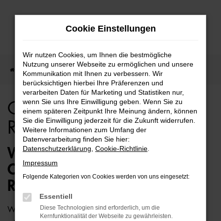
Zum
Cookie Einstellungen
Hauptinhalt
springen
Wir nutzen Cookies, um Ihnen die bestmögliche
Nutzung unserer Webseite zu ermöglichen und unsere
Startseite
Rostock
CUPRA
CUPRA Formentor für Rostock Top Angebote
Kommunikation mit Ihnen zu verbessern. Wir
berücksichtigen hierbei Ihre Präferenzen und
verarbeiten Daten für Marketing und Statistiken nur,
wenn Sie uns Ihre Einwilligung geben. Wenn Sie zu
CUPRA Formentor für
einem späteren Zeitpunkt Ihre Meinung ändern, können
Sie die Einwilligung jederzeit für die Zukunft widerrufen.
Rostock Top Angebote
Weitere Informationen zum Umfang der
Datenverarbeitung finden Sie hier:
Datenschutzerklärung
,
Cookie-Richtlinie
.
WIE WÄRE ES MIT EINEM
Impressum
CUPRA FORMENTOR FÜR
Folgende Kategorien von Cookies werden von uns eingesetzt:
ROSTOCK?
Essentiell
Diese Technologien sind erforderlich, um die
Wer zu uns und damit zur Auto-Familie Ostermaier kommt,
Kernfunktionalität der Webseite zu gewährleisten.