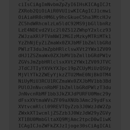
ciIsCiAgImNvbmZpZyI6IHsKICAgICJt
ZXRob2QiOiAiR0VUIiwKICAgICJ1cmwi
OiAiaHR0cHM6Ly9hcGkueC5ha3MtcHJv
ZC5hdWRhcmlzLm5ldC92MS9jbGllbnRz
LzE4NDEvd2Vic2l0ZS12ZWhpY2xlcz93
ZWJzaXRlPTVmNWI2MGIzMzkyMTRiMTk1
YzZhNjEyZiZmaWx0ZXJbMF1bZmllbGRd
PWlzT3duJmZpbHRlclswXVt2YWx1ZV09
dHJ1ZSZmaWx0ZXJbMV1bZmllbGRdPW1v
ZGVsJmZpbHRlclsxXVt2YWx1ZV09JTVC
JTdCJTIyYXVkYXJpc19pZCUyMiUzQSUy
MjVlYTk2ZWEyYjkzZTU2MmE0NjBkOTM4
NiUyMiU3RCU1RCZmaWx0ZXJbMV1bb3Bd
PUlOJnNvcnRbMF1bZmllbGRdPWlzT3du
JnNvcnRbMF1bb3JkZXJdPURFU0Mmc29y
dFsxXVtmaWVsZF09aXNUb3Amc29ydFsx
XVtvcmRlcl09REVTQyZzb3J0WzJdW2Zp
ZWxkXT1wcmljZSZzb3J0WzJdW29yZGVy
XT1BU0MmbGltaXQ9MjAmc2tpcD0wIiwK
ICAgICJoZWFkZXJzIjoge30sCiAgICAi