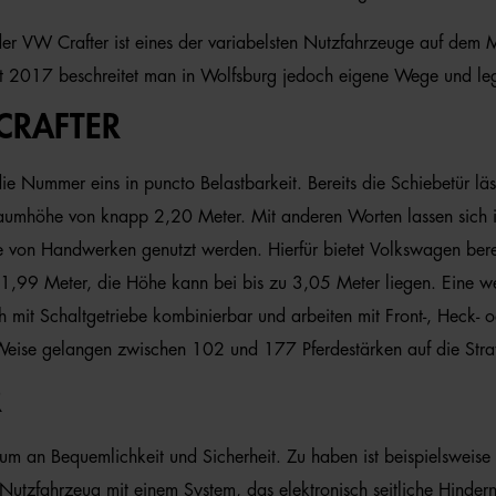
er VW Crafter ist eines der variabelsten Nutzfahrzeuge auf dem M
t 2017 beschreitet man in Wolfsburg jedoch eigene Wege und leg
RAFTER
ie Nummer eins in puncto Belastbarkeit. Bereits die Schiebetür läs
deraumhöhe von knapp 2,20 Meter. Mit anderen Worten lassen sich 
e von Handwerken genutzt werden. Hierfür bietet Volkswagen bereit
t 1,99 Meter, die Höhe kann bei bis zu 3,05 Meter liegen. Eine w
h mit Schaltgetriebe kombinierbar und arbeiten mit Front-, Heck-
Weise gelangen zwischen 102 und 177 Pferdestärken auf die Stra
R
imum an Bequemlichkeit und Sicherheit. Zu haben ist beispielswei
utzfahrzeug mit einem System, das elektronisch seitliche Hindern