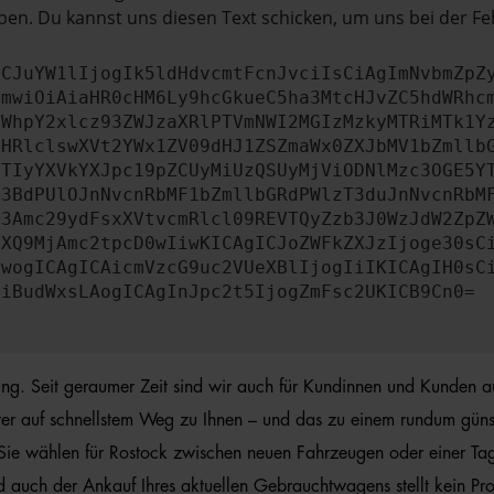
en. Du kannst uns diesen Text schicken, um uns bei der Fe
ICJuYW1lIjogIk5ldHdvcmtFcnJvciIsCiAgImNvbmZpZ
cmwiOiAiaHR0cHM6Ly9hcGkueC5ha3MtcHJvZC5hdWRhc
ZWhpY2xlcz93ZWJzaXRlPTVmNWI2MGIzMzkyMTRiMTk1Y
bHRlclswXVt2YWx1ZV09dHJ1ZSZmaWx0ZXJbMV1bZmllb
JTIyYXVkYXJpc19pZCUyMiUzQSUyMjViODNlMzc3OGE5Y
b3BdPUlOJnNvcnRbMF1bZmllbGRdPWlzT3duJnNvcnRbM
b3Amc29ydFsxXVtvcmRlcl09REVTQyZzb3J0WzJdW2ZpZ
aXQ9MjAmc2tpcD0wIiwKICAgICJoZWFkZXJzIjoge30sC
ewogICAgICAicmVzcG9uc2VUeXBlIjogIiIKICAgIH0sC
OiBudWxsLAogICAgInJpc2t5IjogZmFsc2UKICB9Cn0=
hrung. Seit geraumer Zeit sind wir auch für Kundinnen und Kunden a
ter auf schnellstem Weg zu Ihnen – und das zu einem rundum günsti
. Sie wählen für Rostock zwischen neuen Fahrzeugen oder einer Ta
d auch der Ankauf Ihres aktuellen Gebrauchtwagens stellt kein Pr