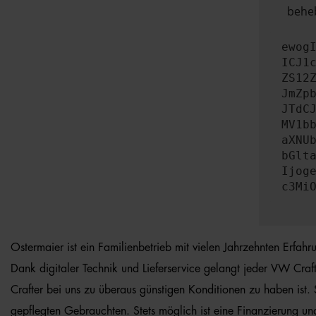
beheb
ewog
ICJ1
ZS12
JmZp
JTdC
MV1b
aXNU
bGlt
Ijog
c3Mi
Ostermaier ist ein Familienbetrieb mit vielen Jahrzehnten Erfa
Dank digitaler Technik und Lieferservice gelangt jeder VW Craf
Crafter bei uns zu überaus günstigen Konditionen zu haben ist
gepflegten Gebrauchten. Stets möglich ist eine Finanzierung un