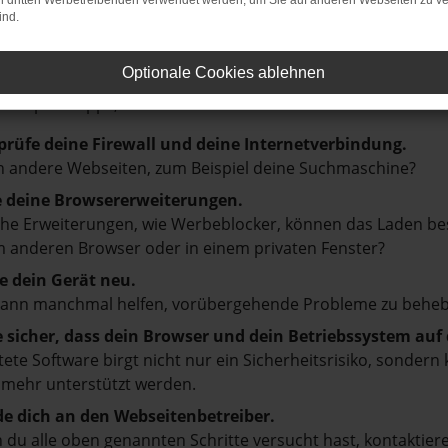
on dritten Werbetreibenden verwendet werden, um Sie auf anderen Webseiten zu ve
ind.
LER: NETWORK ERROR
Optionale Cookies ablehnen
en ist ein Fehler aufgetreten.
d ein paar Tipps, die dir helfen können:
prüfe deine Firewall und deine Internetverbindung.
 andere Webseiten, zum Beispiel deine Suchmaschine?
e deine Browsererweiterungen.
e Erweiterungen, wie Werbeblocker, können das Laden besti
 anderen Browser oder in einem privaten Fenster?
e dein Gerät neu.
kann manchmal helfen, vorübergehende Probleme zu beheb
e sicher, dass dein Browser und dein Betriebssystem au
tete Software birgt nicht nur ein Sicherheitsrisiko, sonde
 mehr unterstützt werden.
e dich an den Webseitenbetreiber.
du alle oben genannten Schritte versucht hast, kontaktier