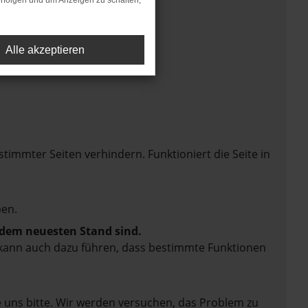
rfolgen und um Anzeigen zu schalten,
Alle akzeptieren
mmter Seiten verhindern. Funktioniert die Seite in
en.
f dem neuesten Stand sind.
rn kann auch dazu führen, dass bestimmte Funktionen
e uns bitte. Wir werden versuchen, das Problem zu