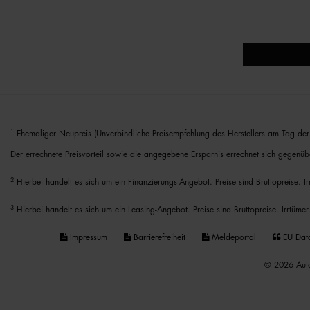
1
Ehemaliger Neupreis (Unverbindliche Preisempfehlung des Herstellers am Tag der 
Der errechnete Preisvorteil sowie die angegebene Ersparnis errechnet sich gegenüb
2
Hierbei handelt es sich um ein Finanzierungs-Angebot. Preise sind Bruttopreise. I
3
Hierbei handelt es sich um ein Leasing-Angebot. Preise sind Bruttopreise. Irrtümer
Impressum
Barrierefreiheit
Meldeportal
EU Dat
© 2026 Auto