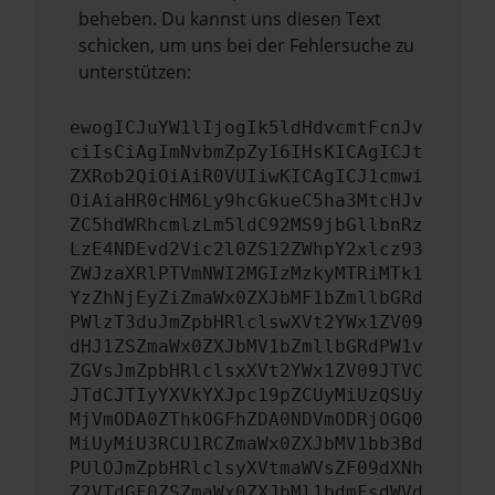
beheben. Du kannst uns diesen Text
schicken, um uns bei der Fehlersuche zu
unterstützen:
ewogICJuYW1lIjogIk5ldHdvcmtFcnJv
ciIsCiAgImNvbmZpZyI6IHsKICAgICJt
ZXRob2QiOiAiR0VUIiwKICAgICJ1cmwi
OiAiaHR0cHM6Ly9hcGkueC5ha3MtcHJv
ZC5hdWRhcmlzLm5ldC92MS9jbGllbnRz
LzE4NDEvd2Vic2l0ZS12ZWhpY2xlcz93
ZWJzaXRlPTVmNWI2MGIzMzkyMTRiMTk1
YzZhNjEyZiZmaWx0ZXJbMF1bZmllbGRd
PWlzT3duJmZpbHRlclswXVt2YWx1ZV09
dHJ1ZSZmaWx0ZXJbMV1bZmllbGRdPW1v
ZGVsJmZpbHRlclsxXVt2YWx1ZV09JTVC
JTdCJTIyYXVkYXJpc19pZCUyMiUzQSUy
MjVmODA0ZThkOGFhZDA0NDVmODRjOGQ0
MiUyMiU3RCU1RCZmaWx0ZXJbMV1bb3Bd
PUlOJmZpbHRlclsyXVtmaWVsZF09dXNh
Z2VTdGF0ZSZmaWx0ZXJbMl1bdmFsdWVd