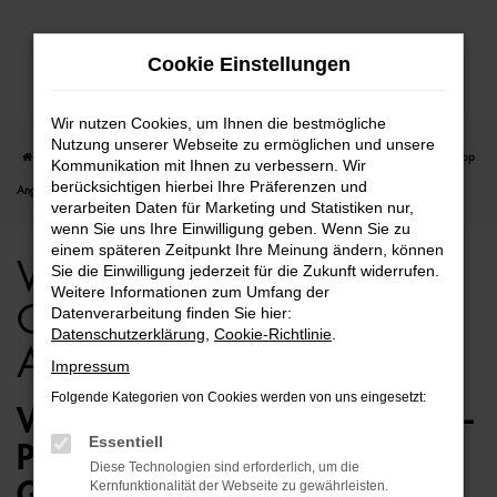
Zum
Cookie Einstellungen
Hauptinhalt
springen
Wir nutzen Cookies, um Ihnen die bestmögliche
Nutzung unserer Webseite zu ermöglichen und unsere
Startseite
Rostock
VW
VW ID.4
VW ID.4 für Rostock Gebrauchtwagen Top
Kommunikation mit Ihnen zu verbessern. Wir
berücksichtigen hierbei Ihre Präferenzen und
Angebote
verarbeiten Daten für Marketing und Statistiken nur,
wenn Sie uns Ihre Einwilligung geben. Wenn Sie zu
einem späteren Zeitpunkt Ihre Meinung ändern, können
VW ID.4 für Rostock
Sie die Einwilligung jederzeit für die Zukunft widerrufen.
Weitere Informationen zum Umfang der
Gebrauchtwagen Top
Datenverarbeitung finden Sie hier:
Datenschutzerklärung
,
Cookie-Richtlinie
.
Angebote
Impressum
Folgende Kategorien von Cookies werden von uns eingesetzt:
VW ID.4 GEBRAUCHTWAGEN –
Essentiell
PERFEKT FÜR ROSTOCK
Diese Technologien sind erforderlich, um die
GEEIGNET
Kernfunktionalität der Webseite zu gewährleisten.