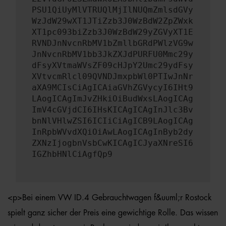
PSU1QiUyMlVTRUQlMjIlNUQmZmlsdGVy
WzJdW29wXT1JTiZzb3J0WzBdW2ZpZWxk
XT1pc093biZzb3J0WzBdW29yZGVyXT1E
RVNDJnNvcnRbMV1bZmllbGRdPWlzVG9w
JnNvcnRbMV1bb3JkZXJdPURFU0Mmc29y
dFsyXVtmaWVsZF09cHJpY2Umc29ydFsy
XVtvcmRlcl09QVNDJmxpbWl0PTIwJnNr
aXA9MCIsCiAgICAiaGVhZGVycyI6IHt9
LAogICAgImJvZHkiOiBudWxsLAogICAg
ImV4cGVjdCI6IHsKICAgICAgInJlc3Bv
bnNlVHlwZSI6ICIiCiAgICB9LAogICAg
InRpbWVvdXQiOiAwLAogICAgInByb2dy
ZXNzIjogbnVsbCwKICAgICJyaXNreSI6
IGZhbHNlCiAgfQp9
<p>Bei einem VW ID.4 Gebrauchtwagen f&uuml;r Rostock
spielt ganz sicher der Preis eine gewichtige Rolle. Das wissen