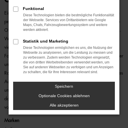
Funktional
Ein VW ID.4 Gebrauchtwagen und Rostock passen einfach
Diese Technologien bieten die bestmögliche Funktionalität
der Webseite. Services von Drittanbietern wie Google
perfekt zusammen. Dies ließe sich natürlich auch für andere
Maps, Chats, Fahrzeugbewertungssystem und weitere
werden aktiviert.
Orte sagen, denn dieses Modell überzeugt auf ganzer Linie.
Wir von der Auto-Familie Ostermaier arbeiten bereits seit
Statistik und Marketing
vielen Jahren mit VW und sind von der Qualität der
Diese Technologien ermöglichen es uns, die Nutzung der
Webseite zu analysieren, um die Leistung zu messen und
Fahrzeuge begeistert. Dennoch gehen wir auf Nummer sicher
zu verbessern. Zudem werden Technologien eingesetzt,
die von dritten Werbetreibenden verwendet werden, um
und schauen bei jedem VW ID.4 Gebrauchtwagen für
Sie auf anderen Webseiten zu verfolgen und um Anzeigen
zu schalten, die für Ihre Interessen relevant sind.
Rostock genauestens nach. Konkret bedeutet dies, dass jedes
Auto in unserer Meisterwerkstatt gastiert und dort überprüft
Speichern
und ggf. repariert und gewartet wird. Unser Credo besteht
Optionale Cookies ablehnen
darin, dass wir nur erstklassige Fahrzeuge auf die Straßen
Alle akzeptieren
von Rostock lassen. Ohne „Wenn und Aber“.
Marken