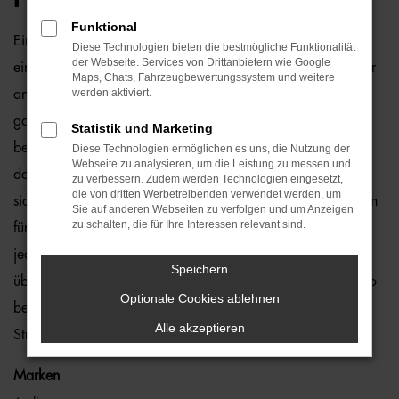
Funktional
Ein VW Sharan Gebrauchtwagen und Rostock passen
Diese Technologien bieten die bestmögliche Funktionalität
der Webseite. Services von Drittanbietern wie Google
einfach perfekt zusammen. Dies ließe sich natürlich auch für
Maps, Chats, Fahrzeugbewertungssystem und weitere
werden aktiviert.
andere Orte sagen, denn dieses Modell überzeugt auf
ganzer Linie. Wir von der Auto-Familie Ostermaier arbeiten
Statistik und Marketing
bereits seit vielen Jahren mit VW und sind von der Qualität
Diese Technologien ermöglichen es uns, die Nutzung der
Webseite zu analysieren, um die Leistung zu messen und
der Fahrzeuge begeistert. Dennoch gehen wir auf Nummer
zu verbessern. Zudem werden Technologien eingesetzt,
die von dritten Werbetreibenden verwendet werden, um
sicher und schauen bei jedem VW Sharan Gebrauchtwagen
Sie auf anderen Webseiten zu verfolgen und um Anzeigen
zu schalten, die für Ihre Interessen relevant sind.
für Rostock genauestens nach. Konkret bedeutet dies, dass
jedes Auto in unserer Meisterwerkstatt gastiert und dort
Speichern
überprüft und ggf. repariert und gewartet wird. Unser Credo
Optionale Cookies ablehnen
besteht darin, dass wir nur erstklassige Fahrzeuge auf die
Alle akzeptieren
Straßen von Rostock lassen. Ohne „Wenn und Aber“.
Marken