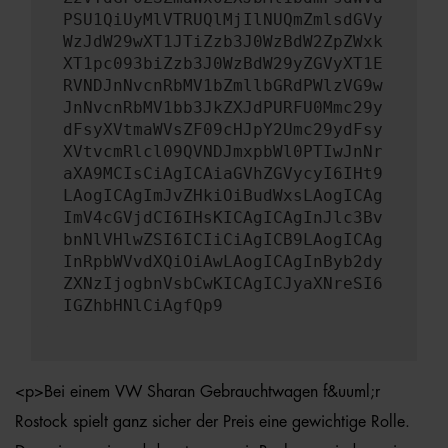
PSU1QiUyMlVTRUQlMjIlNUQmZmlsdGVy
WzJdW29wXT1JTiZzb3J0WzBdW2ZpZWxk
XT1pc093biZzb3J0WzBdW29yZGVyXT1E
RVNDJnNvcnRbMV1bZmllbGRdPWlzVG9w
JnNvcnRbMV1bb3JkZXJdPURFU0Mmc29y
dFsyXVtmaWVsZF09cHJpY2Umc29ydFsy
XVtvcmRlcl09QVNDJmxpbWl0PTIwJnNr
aXA9MCIsCiAgICAiaGVhZGVycyI6IHt9
LAogICAgImJvZHkiOiBudWxsLAogICAg
ImV4cGVjdCI6IHsKICAgICAgInJlc3Bv
bnNlVHlwZSI6ICIiCiAgICB9LAogICAg
InRpbWVvdXQiOiAwLAogICAgInByb2dy
ZXNzIjogbnVsbCwKICAgICJyaXNreSI6
IGZhbHNlCiAgfQp9
<p>Bei einem VW Sharan Gebrauchtwagen f&uuml;r
Rostock spielt ganz sicher der Preis eine gewichtige Rolle.