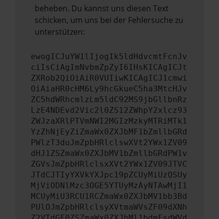
beheben. Du kannst uns diesen Text
schicken, um uns bei der Fehlersuche zu
unterstützen:
ewogICJuYW1lIjogIk5ldHdvcmtFcnJv
ciIsCiAgImNvbmZpZyI6IHsKICAgICJt
ZXRob2QiOiAiR0VUIiwKICAgICJ1cmwi
OiAiaHR0cHM6Ly9hcGkueC5ha3MtcHJv
ZC5hdWRhcmlzLm5ldC92MS9jbGllbnRz
LzE4NDEvd2Vic2l0ZS12ZWhpY2xlcz93
ZWJzaXRlPTVmNWI2MGIzMzkyMTRiMTk1
YzZhNjEyZiZmaWx0ZXJbMF1bZmllbGRd
PWlzT3duJmZpbHRlclswXVt2YWx1ZV09
dHJ1ZSZmaWx0ZXJbMV1bZmllbGRdPW1v
ZGVsJmZpbHRlclsxXVt2YWx1ZV09JTVC
JTdCJTIyYXVkYXJpc19pZCUyMiUzQSUy
MjViODNlMzc3OGE5YTUyMzAyNTAwMjI1
MCUyMiU3RCU1RCZmaWx0ZXJbMV1bb3Bd
PUlOJmZpbHRlclsyXVtmaWVsZF09dXNh
Z2VTdGF0ZSZmaWx0ZXJbMl1bdmFsdWVd