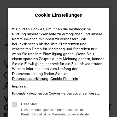
Zum
Cookie Einstellungen
Hauptinhalt
springen
Wir nutzen Cookies, um Ihnen die bestmögliche
Nutzung unserer Webseite zu ermöglichen und unsere
Startseite
Rostock
VW
VW Sharan
VW Sharan für Rostock
Kommunikation mit Ihnen zu verbessern. Wir
berücksichtigen hierbei Ihre Präferenzen und
Gebrauchtwagen Top Angebote
verarbeiten Daten für Marketing und Statistiken nur,
wenn Sie uns Ihre Einwilligung geben. Wenn Sie zu
einem späteren Zeitpunkt Ihre Meinung ändern, können
VW Sharan für Rostock
Sie die Einwilligung jederzeit für die Zukunft widerrufen.
Weitere Informationen zum Umfang der
Gebrauchtwagen Top
Datenverarbeitung finden Sie hier:
Datenschutzerklärung
,
Cookie-Richtlinie
.
Angebote
Impressum
Folgende Kategorien von Cookies werden von uns eingesetzt:
VW SHARAN
Essentiell
GEBRAUCHTWAGEN – PERFEKT
Diese Technologien sind erforderlich, um die
FÜR ROSTOCK GEEIGNET
Kernfunktionalität der Webseite zu gewährleisten.