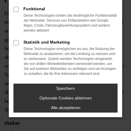
Funktional
Ein VW T-Cross Gebrauchtwagen und Rostock passen
Diese Technologien bieten die bestmögliche Funktionalität
der Webseite. Services von Drittanbietern wie Google
einfach perfekt zusammen. Dies ließe sich natürlich auch für
Maps, Chats, Fahrzeugbewertungssystem und weitere
werden aktiviert.
andere Orte sagen, denn dieses Modell überzeugt auf
ganzer Linie. Wir von der Auto-Familie Ostermaier arbeiten
Statistik und Marketing
bereits seit vielen Jahren mit VW und sind von der Qualität
Diese Technologien ermöglichen es uns, die Nutzung der
Webseite zu analysieren, um die Leistung zu messen und
der Fahrzeuge begeistert. Dennoch gehen wir auf Nummer
zu verbessern. Zudem werden Technologien eingesetzt,
die von dritten Werbetreibenden verwendet werden, um
sicher und schauen bei jedem VW T-Cross Gebrauchtwagen
Sie auf anderen Webseiten zu verfolgen und um Anzeigen
zu schalten, die für Ihre Interessen relevant sind.
für Rostock genauestens nach. Konkret bedeutet dies, dass
jedes Auto in unserer Meisterwerkstatt gastiert und dort
Speichern
überprüft und ggf. repariert und gewartet wird. Unser Credo
Optionale Cookies ablehnen
besteht darin, dass wir nur erstklassige Fahrzeuge auf die
Alle akzeptieren
Straßen von Rostock lassen. Ohne „Wenn und Aber“.
Marken