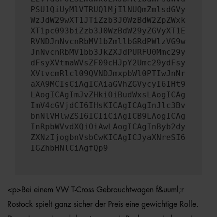
PSU1QiUyMlVTRUQlMjIlNUQmZmlsdGVy
WzJdW29wXT1JTiZzb3J0WzBdW2ZpZWxk
XT1pc093biZzb3J0WzBdW29yZGVyXT1E
RVNDJnNvcnRbMV1bZmllbGRdPWlzVG9w
JnNvcnRbMV1bb3JkZXJdPURFU0Mmc29y
dFsyXVtmaWVsZF09cHJpY2Umc29ydFsy
XVtvcmRlcl09QVNDJmxpbWl0PTIwJnNr
aXA9MCIsCiAgICAiaGVhZGVycyI6IHt9
LAogICAgImJvZHkiOiBudWxsLAogICAg
ImV4cGVjdCI6IHsKICAgICAgInJlc3Bv
bnNlVHlwZSI6ICIiCiAgICB9LAogICAg
InRpbWVvdXQiOiAwLAogICAgInByb2dy
ZXNzIjogbnVsbCwKICAgICJyaXNreSI6
IGZhbHNlCiAgfQp9
<p>Bei einem VW T-Cross Gebrauchtwagen f&uuml;r
Rostock spielt ganz sicher der Preis eine gewichtige Rolle.