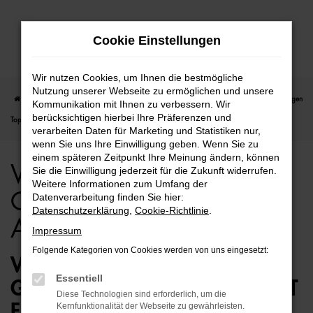
Zum
Cookie Einstellungen
Hauptinhalt
springen
Wir nutzen Cookies, um Ihnen die bestmögliche
Nutzung unserer Webseite zu ermöglichen und unsere
Startseite
Rostock
VW
VW T-Cross
VW T-Cross für Rostock Gebrauchtwagen
Kommunikation mit Ihnen zu verbessern. Wir
berücksichtigen hierbei Ihre Präferenzen und
Top Angebote
verarbeiten Daten für Marketing und Statistiken nur,
wenn Sie uns Ihre Einwilligung geben. Wenn Sie zu
einem späteren Zeitpunkt Ihre Meinung ändern, können
VW T-Cross für Rostock
Sie die Einwilligung jederzeit für die Zukunft widerrufen.
Weitere Informationen zum Umfang der
Gebrauchtwagen Top
Datenverarbeitung finden Sie hier:
Datenschutzerklärung
,
Cookie-Richtlinie
.
Angebote
Impressum
Folgende Kategorien von Cookies werden von uns eingesetzt:
VW T-CROSS
Essentiell
GEBRAUCHTWAGEN – PERFEKT
Diese Technologien sind erforderlich, um die
FÜR ROSTOCK GEEIGNET
Kernfunktionalität der Webseite zu gewährleisten.