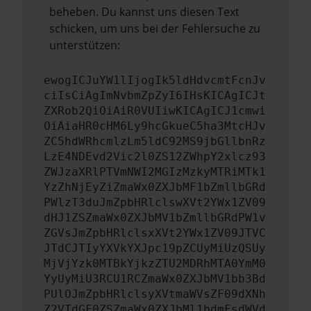
beheben. Du kannst uns diesen Text
schicken, um uns bei der Fehlersuche zu
unterstützen:
ewogICJuYW1lIjogIk5ldHdvcmtFcnJv
ciIsCiAgImNvbmZpZyI6IHsKICAgICJt
ZXRob2QiOiAiR0VUIiwKICAgICJ1cmwi
OiAiaHR0cHM6Ly9hcGkueC5ha3MtcHJv
ZC5hdWRhcmlzLm5ldC92MS9jbGllbnRz
LzE4NDEvd2Vic2l0ZS12ZWhpY2xlcz93
ZWJzaXRlPTVmNWI2MGIzMzkyMTRiMTk1
YzZhNjEyZiZmaWx0ZXJbMF1bZmllbGRd
PWlzT3duJmZpbHRlclswXVt2YWx1ZV09
dHJ1ZSZmaWx0ZXJbMV1bZmllbGRdPW1v
ZGVsJmZpbHRlclsxXVt2YWx1ZV09JTVC
JTdCJTIyYXVkYXJpc19pZCUyMiUzQSUy
MjVjYzk0MTBkYjkzZTU2MDRhMTA0YmM0
YyUyMiU3RCU1RCZmaWx0ZXJbMV1bb3Bd
PUlOJmZpbHRlclsyXVtmaWVsZF09dXNh
Z2VTdGF0ZSZmaWx0ZXJbMl1bdmFsdWVd