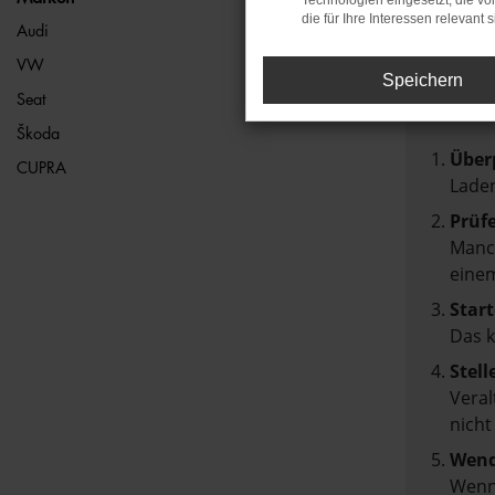
Technologien eingesetzt, die v
die für Ihre Interessen relevant s
FEH
Audi
VW
Speichern
Beim Lad
Seat
Hier sin
Škoda
Über
CUPRA
Laden
Prüf
Manch
einem
Start
Das 
Stell
Veral
nicht
Wend
Wenn 