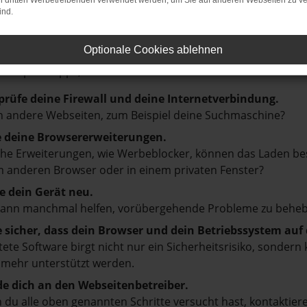
on dritten Werbetreibenden verwendet werden, um Sie auf anderen Webseiten zu ve
ind.
LER: NETWORK ERROR
Optionale Cookies ablehnen
en ist ein Fehler aufgetreten.
d ein paar Tipps, die dir helfen können:
prüfe deine Firewall und deine Internetverbindung.
 andere Webseiten, zum Beispiel deine Suchmaschine?
e deine Browsererweiterungen.
e Erweiterungen, wie Werbeblocker, können das Laden besti
 anderen Browser oder in einem privaten Fenster?
e dein Gerät neu.
kann manchmal helfen, vorübergehende Probleme zu beheb
e sicher, dass dein Browser und dein Betriebssystem au
tete Software birgt nicht nur ein Sicherheitsrisiko, sonde
 mehr unterstützt werden.
e dich an den Webseitenbetreiber.
du alle oben genannten Schritte versucht hast, kontaktier