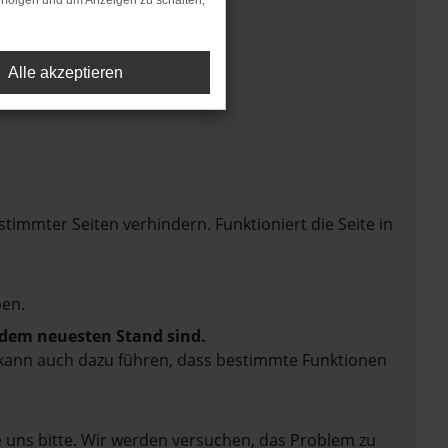
rfolgen und um Anzeigen zu schalten,
Alle akzeptieren
mmter Seiten verhindern. Funktioniert die Seite in
en.
f dem neuesten Stand sind.
rn kann auch dazu führen, dass bestimmte Funktionen
e uns bitte. Wir werden versuchen, das Problem zu