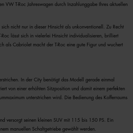
Ihren VW T-Roc Jahreswagen durch Inzahlunggabe Ihres aktuellen
ch nicht nur in dieser Hinsicht als unkonventionell. Zu Recht
ässt sich in vielerlei Hinsicht individualisieren, brilliert
ch als Cabriolet macht der T-Roc eine gute Figur und wuchert
trichen. In der City benötigt das Modell gerade einmal
tiert von einer erhöhten Sitzposition und damit einem perfekten
aummaximum unterstrichen wird. Die Bedienung des Kofferraums
nd versorgt seinen kleinen SUV mit 115 bis 150 PS. Ein
 einem manuellen Schaltgetriebe gewählt werden.