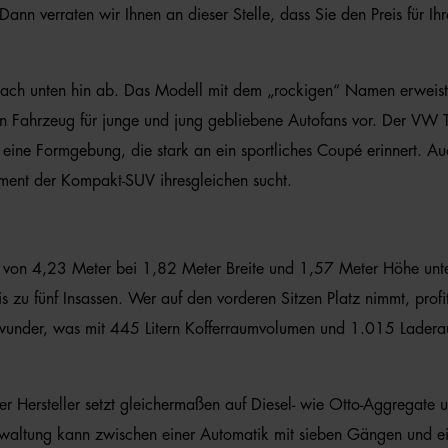
ann verraten wir Ihnen an dieser Stelle, dass Sie den Preis für 
ach unten hin ab. Das Modell mit dem „rockigen“ Namen erweist si
Fahrzeug für junge und jung gebliebene Autofans vor. Der VW T-Roc l
eine Formgebung, die stark an ein sportliches Coupé erinnert. Au
gment der Kompakt-SUV ihresgleichen sucht.
on 4,23 Meter bei 1,82 Meter Breite und 1,57 Meter Höhe unters
s zu fünf Insassen. Wer auf den vorderen Sitzen Platz nimmt, profi
umwunder, was mit 445 Litern Kofferraumvolumen und 1.015 Lader
Hersteller setzt gleichermaßen auf Diesel- wie Otto-Aggregate u
ftverwaltung kann zwischen einer Automatik mit sieben Gängen und