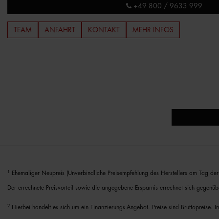
+49 800 / 9633 999
TEAM
ANFAHRT
KONTAKT
MEHR INFOS
1
Ehemaliger Neupreis (Unverbindliche Preisempfehlung des Herstellers am Tag der 
Der errechnete Preisvorteil sowie die angegebene Ersparnis errechnet sich gegenüb
2
Hierbei handelt es sich um ein Finanzierungs-Angebot. Preise sind Bruttopreise. I