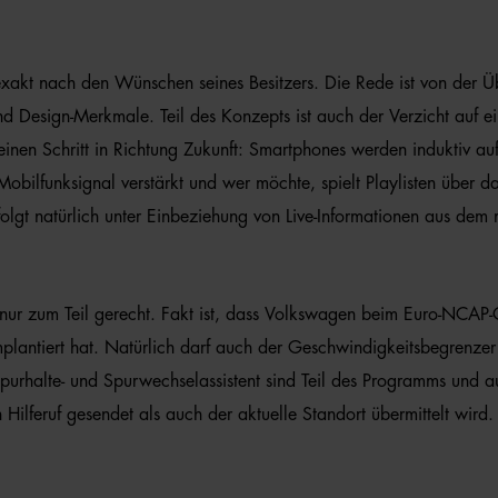
 exakt nach den Wünschen seines Besitzers. Die Rede ist von der
d Design-Merkmale. Teil des Konzepts ist auch der Verzicht auf 
nen Schritt in Richtung Zukunft: Smartphones werden induktiv auf
Mobilfunksignal verstärkt und wer möchte, spielt Playlisten über
lgt natürlich unter Einbeziehung von Live-Informationen aus dem m
ur zum Teil gerecht. Fakt ist, dass Volkswagen beim Euro-NCAP-Cr
lantiert hat. Natürlich darf auch der Geschwindigkeitsbegrenzer
urhalte- und Spurwechselassistent sind Teil des Programms und auc
Hilferuf gesendet als auch der aktuelle Standort übermittelt wird.