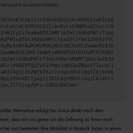
hlersuche zu unterstützen:
yI6IHsKICAgICJtZXRob2QiOiAiR0VUIiwKICAg
mlzLm5ldC92MS9jbGllbnRzLzE4NDEvd2Vic2l0
zZhNjEyZiZmaWx0ZXJbMF1bZmllbGRdPWlzT3du
GRdPW1vZGVsJmZpbHRlclsxXVt2YWx1ZV09JTVC
TUyMzAyNTAwMjMzMSUyMiU3RCU1RCZmaWx0ZXJb
SZmaWx0ZXJbMl1bdmFsdWVdPSU1QiUyMlVTRURf
F1bZmllbGRdPWlzT3duJnNvcnRbMF1bb3JkZXJd
mRlcl09REVTQyZzb3J0WzJdW2ZpZWxkXT1wcmlj
iwKICAgICJoZWFkZXJzIjoge30sCiAgICAiYm9k
G9uc2VUeXBlIjogIiIKICAgIH0sCiAgICAidGlt
nJpc2t5IjogZmFsc2UKICB9Cn0=
rößte Wertverlust erfolgt bei Autos direkt nach dem
mmt, dass wir uns gerne um die Lieferung zu Ihnen nach
er und bestreiten Ihre Mobilität in Rostock fortan in einem