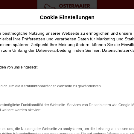
Cookie Einstellungen
ote
ie bestmögliche Nutzung unserer Webseite zu ermöglichen und unsere
hierbei Ihre Präferenzen und verarbeiten Daten für Marketing und Stati
einem späteren Zeitpunkt Ihre Meinung ändern, können Sie die Einwillig
eswagen Top Angebote
en zum Umfang der Datenverarbeitung finden Sie hier:
Datenschutzerkl
TENS MOBIL IN ROSTOCK
en von uns eingesetzt:
ngeboten werden Fahrzeuge, die zwar gebraucht sind, jedoch ers
rlich, um die Kernfunktionalität der Webseite zu gewährleisten.
tellen wir in unserer Meisterwerkstatt nahezu nie fest. Dennoch ko
rofitieren zudem davon, dass die Modelle aus der aktuellen Gener
estmögliche Funktionalität der Webseite. Services von Drittanbietern wie Google 
reits perfekt eingefahren. Sie brauchen nur noch einzusteigen un
eitere werden aktiviert.
 es uns, die Nutzung der Webseite zu analysieren, um die Leistung zu messen u