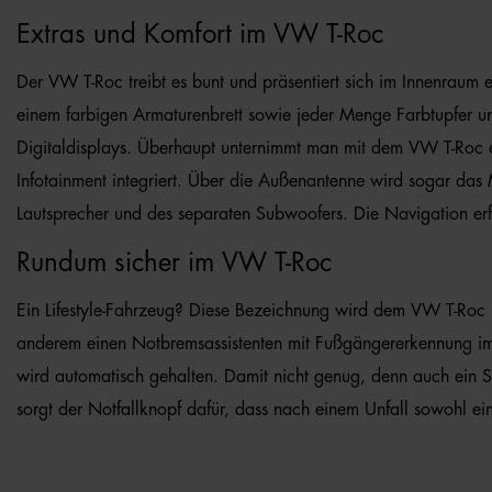
Extras und Komfort im VW T-Roc
Der VW T-Roc treibt es bunt und präsentiert sich im Innenraum
einem farbigen Armaturenbrett sowie jeder Menge Farbtupfer un
Digitaldisplays. Überhaupt unternimmt man mit dem VW T-Roc ei
Infotainment integriert. Über die Außenantenne wird sogar das 
Lautsprecher und des separaten Subwoofers. Die Navigation erfo
Rundum sicher im VW T-Roc
Ein Lifestyle-Fahrzeug? Diese Bezeichnung wird dem VW T-Roc n
anderem einen Notbremsassistenten mit Fußgängererkennung imp
wird automatisch gehalten. Damit nicht genug, denn auch ein Sp
sorgt der Notfallknopf dafür, dass nach einem Unfall sowohl ein 