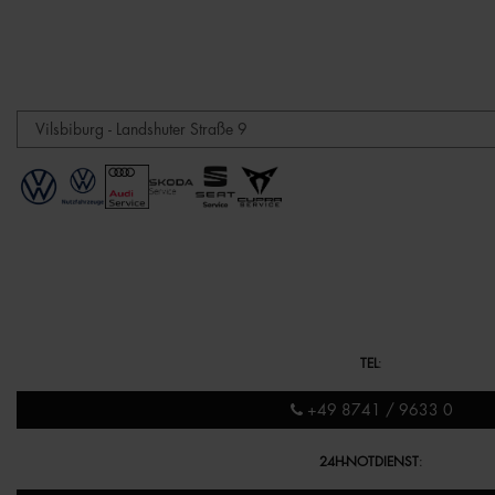
TEL
:
+49 8741 / 9633 0
24H-NOTDIENST
: