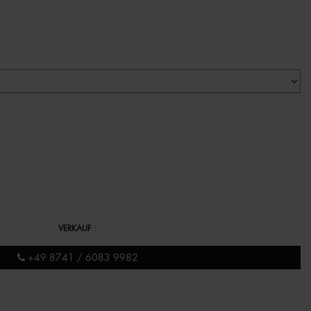
VERKAUF
:
+49 8741 / 6083 9982