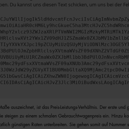
en. Du kannst uns diesen Text schicken, um uns bei der Fe
ICJuYW1lIjogIk5ldHdvcmtFcnJvciIsCiAgImNvbmZpZ
cmwiOiAiaHR0cHM6Ly9hcGkueC5ha3MtcHJvZC5hdWRhc
ZWhpY2xlcz93ZWJzaXRlPTVmNWI2MGIzMzkyMTRiMTk1Y
bHRlclswXVt2YWx1ZV09dHJ1ZSZmaWx0ZXJbMV1bZmllb
JTIyYXVkYXJpc19pZCUyMiUzQSUyMjViODNlMzc3OGE5Y
b3BdPUlOJmZpbHRlclsyXVtmaWVsZF09dXNhZ2VTdGF0Z
WUVBUiUyMiU1RCZmaWx0ZXJbMl1bb3BdPUlOJnNvcnRbM
U0Mmc29ydFsxXVtmaWVsZF09aXNUb3Amc29ydFsxXVtvc
b3J0WzJdW29yZGVyXT1BU0MmbGltaXQ9MjAmc2tpcD0wI
IG51bGwsCiAgICAiZXhwZWN0IjogewogICAgICAicmVzc
dCI6IDAsCiAgICAicHJvZ3Jlc3MiOiBudWxsLAogICAgI
auszeichnet, ist das Preis-Leistungs-Verhältnis. Der erste und g
ie steigen zu einem schmalen Gebrauchtwagenpreis ein. Hinzu ko
ich günstigen Raten unterbreiten. Sie gehen somit auf Nummer sich