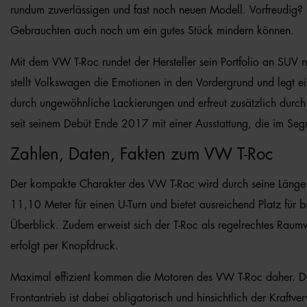
rundum zuverlässigen und fast noch neuen Modell. Vorfreudig? D
Gebrauchten auch noch um ein gutes Stück mindern können.
Mit dem VW T-Roc rundet der Hersteller sein Portfolio an SUV n
stellt Volkswagen die Emotionen in den Vordergrund und legt ein 
durch ungewöhnliche Lackierungen und erfreut zusätzlich durch 
seit seinem Debüt Ende 2017 mit einer Ausstattung, die im Se
Zahlen, Daten, Fakten zum VW T-Roc
Der kompakte Charakter des VW T-Roc wird durch seine Länge v
11,10 Meter für einen U-Turn und bietet ausreichend Platz für bi
Überblick. Zudem erweist sich der T-Roc als regelrechtes Ra
erfolgt per Knopfdruck.
Maximal effizient kommen die Motoren des VW T-Roc daher. Der 
Frontantrieb ist dabei obligatorisch und hinsichtlich der Kra