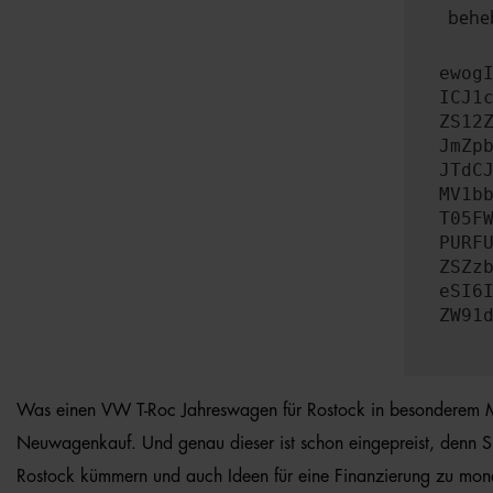
beheb
ewog
ICJ1
ZS12
JmZp
JTdC
MV1b
T05F
PURF
ZSZz
eSI6
ZW91
Was einen VW T-Roc Jahreswagen für Rostock in besonderem Maße 
Neuwagenkauf. Und genau dieser ist schon eingepreist, denn S
Rostock kümmern und auch Ideen für eine Finanzierung zu monatl