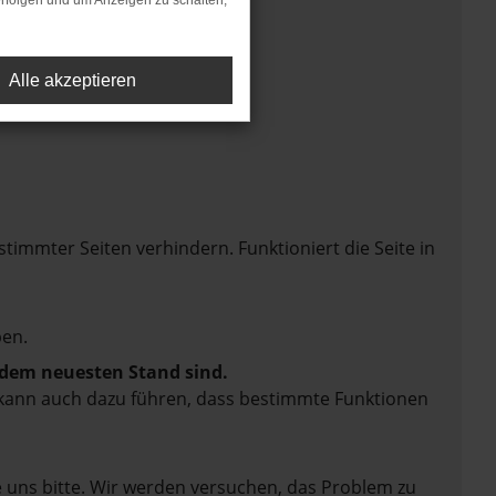
rfolgen und um Anzeigen zu schalten,
Alle akzeptieren
mmter Seiten verhindern. Funktioniert die Seite in
en.
f dem neuesten Stand sind.
rn kann auch dazu führen, dass bestimmte Funktionen
e uns bitte. Wir werden versuchen, das Problem zu