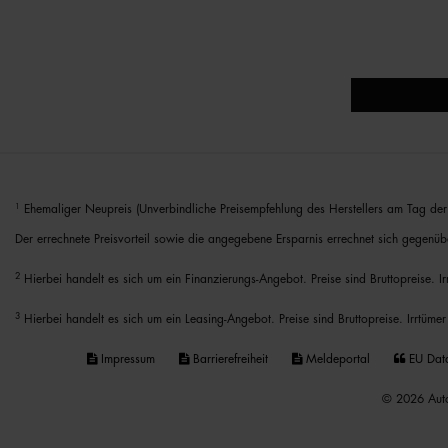
1
Ehemaliger Neupreis (Unverbindliche Preisempfehlung des Herstellers am Tag der 
Der errechnete Preisvorteil sowie die angegebene Ersparnis errechnet sich gegenüb
2
Hierbei handelt es sich um ein Finanzierungs-Angebot. Preise sind Bruttopreise. I
3
Hierbei handelt es sich um ein Leasing-Angebot. Preise sind Bruttopreise. Irrtümer
Impressum
Barrierefreiheit
Meldeportal
EU Dat
© 2026 Auto