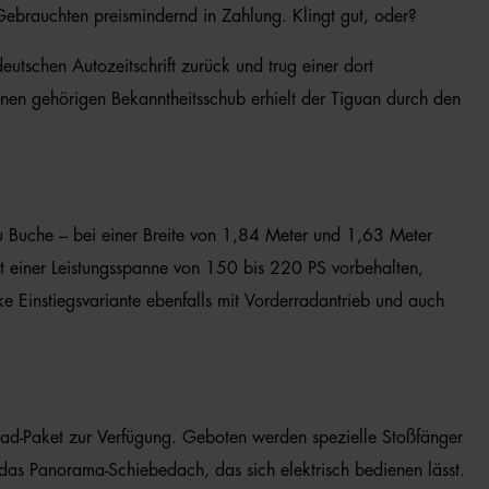
ebrauchten preismindernd in Zahlung. Klingt gut, oder?
tschen Autozeitschrift zurück und trug einer dort
en gehörigen Bekanntheitsschub erhielt der Tiguan durch den
u Buche – bei einer Breite von 1,84 Meter und 1,63 Meter
it einer Leistungsspanne von 150 bis 220 PS vorbehalten,
e Einstiegsvariante ebenfalls mit Vorderradantrieb und auch
road-Paket zur Verfügung. Geboten werden spezielle Stoßfänger
das Panorama-Schiebedach, das sich elektrisch bedienen lässt.