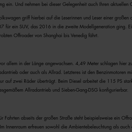
g ein. Und nehmen bei dieser Gelegenheit auch Ihren aktuellen G
wagen griff hierbei auf die Leserinnen und Leser einer großen deu
 für ein SUV, das 2016 in die zweite Modellgeneration ging. Ein
robten Offroader von Shanghai bis Venedig fährt.
 vor allem in der Länge angewachsen. 4,49 Meter schlagen hier z
adantrieb oder auch als Allrad. Letzteres ist den Benzinmotoren m
r auf zwei Räder überträgt. Beim Diesel arbeitet die 115 PS stark
ndesgemäßem Allradantrieb und Sieben-Gang-DSG konfigurierbar.
r Fahrten abseits der großen Straße steht beispielsweise ein Off
 Im Innenraum erfreuen sowohl die Ambientebeleuchtung als auch 