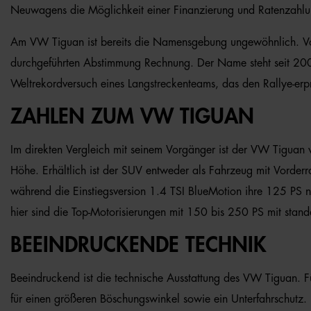
Neuwagens die Möglichkeit einer Finanzierung und Ratenzahlun
Am VW Tiguan ist bereits die Namensgebung ungewöhnlich. Volks
durchgeführten Abstimmung Rechnung. Der Name steht seit 2007
Weltrekordversuch eines Langstreckenteams, das den Rallye-erp
ZAHLEN ZUM VW TIGUAN
Im direkten Vergleich mit seinem Vorgänger ist der VW Tiguan
Höhe. Erhältlich ist der SUV entweder als Fahrzeug mit Vorderr
während die Einstiegsversion 1.4 TSI BlueMotion ihre 125 PS nu
hier sind die Top-Motorisierungen mit 150 bis 250 PS mit sta
BEEINDRUCKENDE TECHNIK
Beeindruckend ist die technische Ausstattung des VW Tiguan. Fü
für einen größeren Böschungswinkel sowie ein Unterfahrschutz.