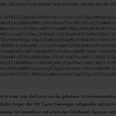
en. Du kannst uns diesen Text schicken, um uns bei der Fe
ICJuYW1lIjogIk5ldHdvcmtFcnJvciIsCiAgImNvbmZpZ
cmwiOiAiaHR0cHM6Ly9hcGkueC5ha3MtcHJvZC5hdWRhc
ZWhpY2xlcz93ZWJzaXRlPTVmNWI2MGIzMzkyMTRiMTk1Y
bHRlclswXVt2YWx1ZV09dHJ1ZSZmaWx0ZXJbMV1bZmllb
JTIyYXVkYXJpc19pZCUyMiUzQSUyMjViODNlMzc3OGE5Y
b3BdPUlOJmZpbHRlclsyXVtmaWVsZF09dXNhZ2VTdGF0Z
RCZmaWx0ZXJbMl1bb3BdPUlOJnNvcnRbMF1bZmllbGRdP
XVtmaWVsZF09aXNUb3Amc29ydFsxXVtvcmRlcl09REVTQ
ZGVyXT1BU0MmbGltaXQ9MjAmc2tpcD0wIiwKICAgICJoZ
ICAiZXhwZWN0IjogewogICAgICAicmVzcG9uc2VUeXBlI
ICAicHJvZ3Jlc3MiOiBudWxsLAogICAgInJpc2t5IjogZ
n erster Linie die Extras und die gehobene Sicherheitsausstattung
. Zudem tragen alle VW Tiguan Neuwagen zeitgemäße und hoch eff
 anderen Ort bemerkbar und schont den Geldbeutel. Apropos: nat