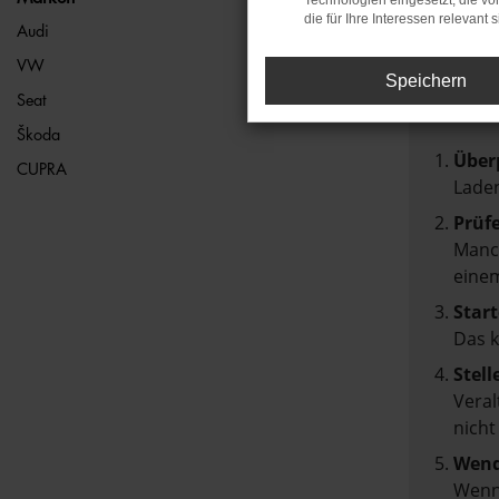
Technologien eingesetzt, die v
die für Ihre Interessen relevant s
FEH
Audi
VW
Speichern
Beim Lad
Seat
Hier sin
Škoda
Über
CUPRA
Laden
Prüf
Manch
einem
Start
Das 
Stell
Veral
nicht
Wend
Wenn 