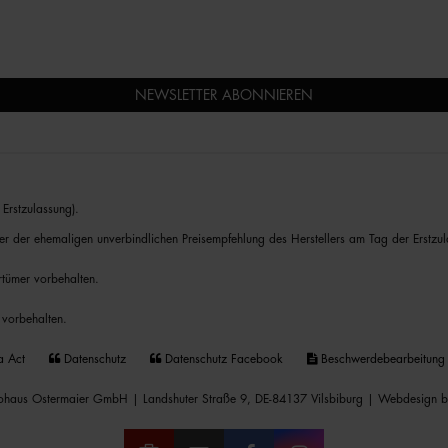
NEWSLETTER ABONNIEREN
Erstzulassung).
er der ehemaligen unverbindlichen Preisempfehlung des Herstellers am Tag der Erstzul
rrtümer vorbehalten.
 vorbehalten.
a Act
Datenschutz
Datenschutz Facebook
Beschwerdebearbeitung
haus Ostermaier GmbH | Landshuter Straße 9, DE-84137 Vilsbiburg |
Webdesign b