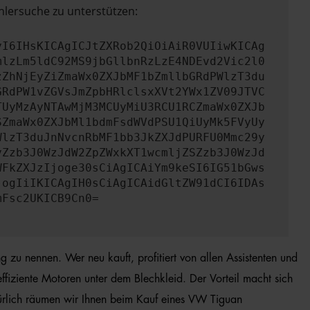
hlersuche zu unterstützen:
yI6IHsKICAgICJtZXRob2QiOiAiR0VUIiwKICAg
mlzLm5ldC92MS9jbGllbnRzLzE4NDEvd2Vic2l0
zZhNjEyZiZmaWx0ZXJbMF1bZmllbGRdPWlzT3du
GRdPW1vZGVsJmZpbHRlclsxXVt2YWx1ZV09JTVC
TUyMzAyNTAwMjM3MCUyMiU3RCU1RCZmaWx0ZXJb
SZmaWx0ZXJbMl1bdmFsdWVdPSU1QiUyMk5FVyUy
WlzT3duJnNvcnRbMF1bb3JkZXJdPURFU0Mmc29y
yZzb3J0WzJdW2ZpZWxkXT1wcmljZSZzb3J0WzJd
WFkZXJzIjoge30sCiAgICAiYm9keSI6IG51bGws
jogIiIKICAgIH0sCiAgICAidGltZW91dCI6IDAs
mFsc2UKICB9Cn0=
 zu nennen. Wer neu kauft, profitiert von allen Assistenten und
iziente Motoren unter dem Blechkleid. Der Vorteil macht sich
ürlich räumen wir Ihnen beim Kauf eines VW Tiguan