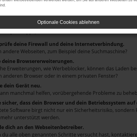
on dritten Werbetreibenden verwendet werden, um Sie auf anderen Webseiten zu ve
ind.
LER: NETWORK ERROR
Optionale Cookies ablehnen
en ist ein Fehler aufgetreten.
d ein paar Tipps, die dir helfen können:
prüfe deine Firewall und deine Internetverbindung.
 andere Webseiten, zum Beispiel deine Suchmaschine?
e deine Browsererweiterungen.
e Erweiterungen, wie Werbeblocker, können das Laden besti
 anderen Browser oder in einem privaten Fenster?
e dein Gerät neu.
kann manchmal helfen, vorübergehende Probleme zu beheb
e sicher, dass dein Browser und dein Betriebssystem au
tete Software birgt nicht nur ein Sicherheitsrisiko, sonde
 mehr unterstützt werden.
e dich an den Webseitenbetreiber.
du alle oben genannten Schritte versucht hast, kontaktier