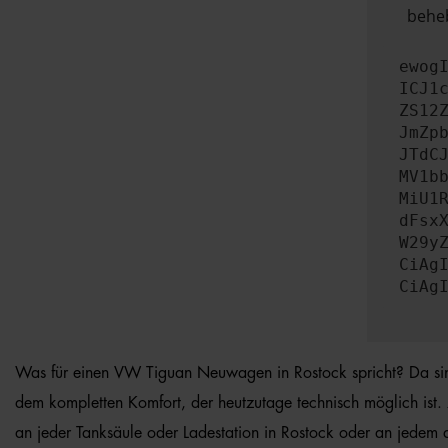
beheb
ewog
ICJ1
ZS12
JmZp
JTdC
MV1b
MiU1
dFsx
W29y
CiAg
CiAg
Was für einen VW Tiguan Neuwagen in Rostock spricht? Da sind i
dem kompletten Komfort, der heutzutage technisch möglich ist
an jeder Tanksäule oder Ladestation in Rostock oder an jedem