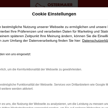
Cookie Einstellungen
ebote
ie bestmögliche Nutzung unserer Webseite zu ermöglichen und unsere
hierbei Ihre Präferenzen und verarbeiten Daten für Marketing und Stati
einem späteren Zeitpunkt Ihre Meinung ändern, können Sie die Einwillig
uwagen Top Angebote
en zum Umfang der Datenverarbeitung finden Sie hier:
Datenschutzerkl
RSTKLASSIGE ALTERNATIVE FÜR 
en von uns eingesetzt:
n durch Rostock fahren? Zu teuer? Von wegen, denn wir von der 
rlich, um die Kernfunktionalität der Webseite zu gewährleisten.
 Tiguan Neuwagen nach Rostock oder an einen anderen Ort in de
on unserem Service. Hierzu gehört in vollem Umfang auch die Ber
estmögliche Funktionalität der Webseite. Services von Drittanbietern wie Google 
. Zudem üben wir unseren Beruf mit Leidenschaft aus – und das Tag
eitere werden aktiviert.
 es uns, die Nutzung der Webseite zu analysieren, um die Leistung zu messen u