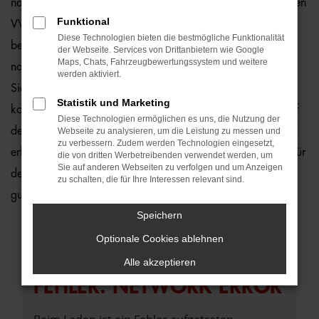
natürlich auch für Rostock und Umgebung, wo wir gerne den
Funktional
VW up! empfehlen. Die Rede ist von einem rundum
Diese Technologien bieten die bestmögliche Funktionalität
bewährten und zuverlässigen Fahrzeug, das perfekt zu
der Webseite. Services von Drittanbietern wie Google
Maps, Chats, Fahrzeugbewertungssystem und weitere
nahezu jedem Anspruch in Rostock passt. Gerne lassen wir
werden aktiviert.
Sie bei uns vor Ort einsteigen oder übernehmen die
Statistik und Marketing
komplette Beratung auf digitalem Weg. Der Vorteil liegt auf
Diese Technologien ermöglichen es uns, die Nutzung der
der Hand, denn so erhalten Sie Ihren VW up! frei Haus und
Webseite zu analysieren, um die Leistung zu messen und
zu verbessern. Zudem werden Technologien eingesetzt,
erfreuen sich an der direkten Lieferung nach Rostock ohne für
die von dritten Werbetreibenden verwendet werden, um
Sie auf anderen Webseiten zu verfolgen und um Anzeigen
den Autokauf Ihre eigenen vier Wände zu verlassen. Klingt
zu schalten, die für Ihre Interessen relevant sind.
gut? Dann kontaktieren Sie uns noch heute.
Speichern
Optionale Cookies ablehnen
Alle akzeptieren
FEHLER: NETWORK ERROR