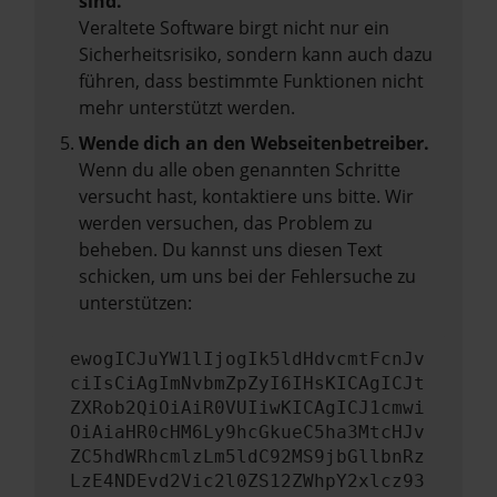
sind.
Veraltete Software birgt nicht nur ein
Sicherheitsrisiko, sondern kann auch dazu
führen, dass bestimmte Funktionen nicht
mehr unterstützt werden.
Wende dich an den Webseitenbetreiber.
Wenn du alle oben genannten Schritte
versucht hast, kontaktiere uns bitte. Wir
werden versuchen, das Problem zu
beheben. Du kannst uns diesen Text
schicken, um uns bei der Fehlersuche zu
unterstützen:
ewogICJuYW1lIjogIk5ldHdvcmtFcnJv
ciIsCiAgImNvbmZpZyI6IHsKICAgICJt
ZXRob2QiOiAiR0VUIiwKICAgICJ1cmwi
OiAiaHR0cHM6Ly9hcGkueC5ha3MtcHJv
ZC5hdWRhcmlzLm5ldC92MS9jbGllbnRz
LzE4NDEvd2Vic2l0ZS12ZWhpY2xlcz93