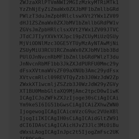
ZWJzaXRlPTVmNWI2MGIzMzkyMTRiMTk1
YzZhNjEyZiZmaWx0ZXJbMF1bZmllbGRd
PWlzT3duJmZpbHRlclswXVt2YWx1ZV09
dHJ1ZSZmaWx0ZXJbMV1bZmllbGRdPW1v
ZGVsJmZpbHRlclsxXVt2YWx1ZV09JTVC
JTdCJTIyYXVkYXJpc19pZCUyMiUzQSUy
MjViODNlMzc3OGE5YTUyMzAyNTAwMjNi
ZSUyMiU3RCU1RCZmaWx0ZXJbMV1bb3Bd
PUlOJnNvcnRbMF1bZmllbGRdPWlzT3du
JnNvcnRbMF1bb3JkZXJdPURFU0Mmc29y
dFsxXVtmaWVsZF09aXNUb3Amc29ydFsx
XVtvcmRlcl09REVTQyZzb3J0WzJdW2Zp
ZWxkXT1wcmljZSZzb3J0WzJdW29yZGVy
XT1BU0MmbGltaXQ9MjAmc2tpcD0wIiwK
ICAgICJoZWFkZXJzIjoge30sCiAgICAi
Ym9keSI6IG51bGwsCiAgICAiZXhwZWN0
IjogewogICAgICAicmVzcG9uc2VUeXBl
IjogIiIKICAgIH0sCiAgICAidGltZW91
dCI6IDAsCiAgICAicHJvZ3Jlc3MiOiBu
dWxsLAogICAgInJpc2t5IjogZmFsc2UK
ICB9Cn0=