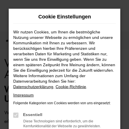
Zum
Cookie Einstellungen
Hauptinhalt
springen
Wir nutzen Cookies, um Ihnen die bestmögliche
Nutzung unserer Webseite zu ermöglichen und unsere
Startseite
Rostock
VW
VW up! für Rostock Top Angebote
Kommunikation mit Ihnen zu verbessern. Wir
berücksichtigen hierbei Ihre Präferenzen und
verarbeiten Daten für Marketing und Statistiken nur,
wenn Sie uns Ihre Einwilligung geben. Wenn Sie zu
VW up! für Rostock Top
einem späteren Zeitpunkt Ihre Meinung ändern, können
Sie die Einwilligung jederzeit für die Zukunft widerrufen.
Angebote
Weitere Informationen zum Umfang der
Datenverarbeitung finden Sie hier:
Datenschutzerklärung
,
Cookie-Richtlinie
.
WIE WÄRE ES MIT EINEM VW
Impressum
UP! FÜR ROSTOCK?
Folgende Kategorien von Cookies werden von uns eingesetzt:
Wer zu uns und damit zur Auto-Familie Ostermaier kommt,
Essentiell
erhält viele Vorschläge rund um die Mobilität. Das gilt
Diese Technologien sind erforderlich, um die
Kernfunktionalität der Webseite zu gewährleisten.