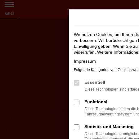
Zum
MENÜ
Hauptinhalt
springen
Wir nutzen Cookies, um Ihnen d
verbessern. Wir berücksichtigen 
Einwilligung geben. Wenn Sie zu 
widerrufen. Weitere Information
Impressum
Folgende Kategorien von Cookies werd
Essentiell
Diese Technologien sind erforde
Funktional
Diese Technologien bieten die b
Fahrzeugbewertungssystem und w
Statistik und Marketing
Diese Technologien ermöglichen