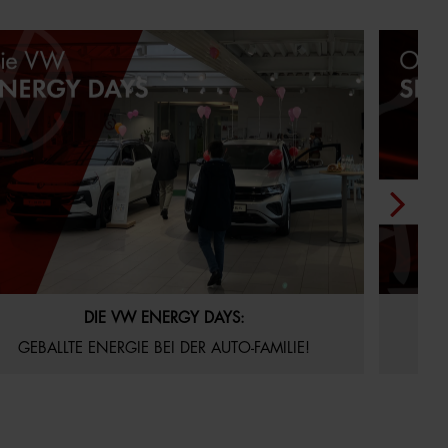
.06.2026
Aktuelles
Startseite
22.05.20
DIE VW ENERGY DAYS:
VE
GEBALLTE ENERGIE BEI DER AUTO-FAMILIE!