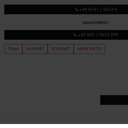
+49 8741 / 9633 0
24H-NOTDIENST
:
+49 800 / 9633 999
TEAM
ANFAHRT
KONTAKT
MEHR INFOS