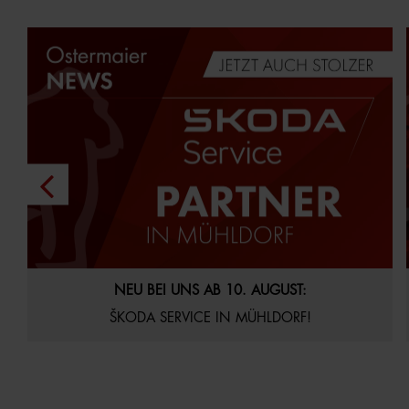
29.07.2026
Aktuelles
Startseite
NEU BEI UNS AB 10. AUGUST:
ŠKODA SERVICE IN MÜHLDORF!