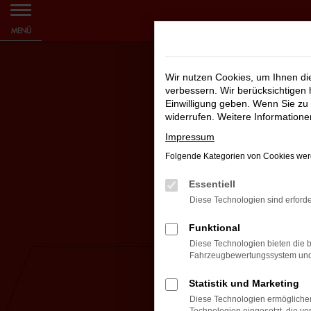
Zum
MENÜ
Hauptinhalt
springen
Wir nutzen Cookies, um Ihnen d
verbessern. Wir berücksichtigen 
Einwilligung geben. Wenn Sie zu 
widerrufen. Weitere Information
Impressum
Folgende Kategorien von Cookies werd
Essentiell
Diese Technologien sind erforde
Funktional
Diese Technologien bieten die b
Fahrzeugbewertungssystem und w
Statistik und Marketing
Diese Technologien ermöglichen