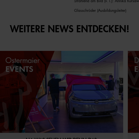
Strahlend am Bild (v. l.): Annika Kursa
Glasschröder (Ausbildungsleiter)
WEITERE NEWS ENTDECKEN!
21.07.2026
Aktuelles
Startseite
16