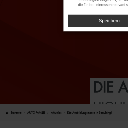
Technologien eingesetzt, die v
die für Ihre Interessen relevant s
Speichern
DIE 
HIGHL
Startseite
AUTO-FAMILIE
Aktuelles
Die Ausbildungsmesse in Straubing!