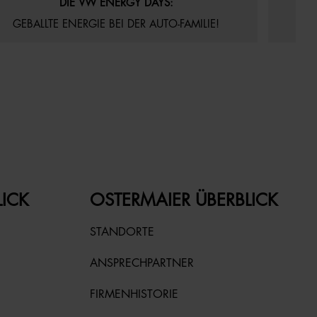
DIE VW ENERGY DAYS:
VE
GEBALLTE ENERGIE BEI DER AUTO-FAMILIE!
LICK
OSTERMAIER ÜBERBLICK
STANDORTE
ANSPRECHPARTNER
FIRMENHISTORIE