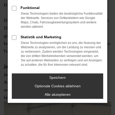
Erfolgreiche Azubiübernahmen in Landshut und Vilsbiburg
Funktional
Diese Technologien bieten die bestmögliche Funktionalität
der Webseite. Services von Drittanbietern wie Google
Die Auto-Familie hat einige Azubiübernahmen zu verkünden.
Maps, Chats, Fahrzeugbewertungssystem und weitere
werden aktiviert.
Die gesamte Auto-Familie Ostermaier gratuliert zu den
gorillastarken Leistungen und ist sehr stolz, alle als
Statistik und Marketing
Diese Technologien ermöglichen es uns, die Nutzung der
kompetente Mitarbeiter sowie festen Bestandteil bei der Auto-
Webseite zu analysieren, um die Leistung zu messen und
Familie zu haben.
zu verbessern. Zudem werden Technologien eingesetzt,
die von dritten Werbetreibenden verwendet werden, um
Sie auf anderen Webseiten zu verfolgen und um Anzeigen
zu schalten, die für Ihre Interessen relevant sind.
Janis Schulz.
Janis Schulz hat am 28. Februar 2023 erfolgreich Ihre
Speichern
Ausbildung bei uns abgeschlossen und wird weiterhin ein
Optionale Cookies ablehnen
wertvolles Mitglied der Auto-Familie in der Lackiererei
Alle akzeptieren
bleiben!