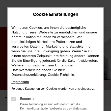
Zum
Cookie Einstellungen
Hauptinhalt
springen
Wir nutzen Cookies, um Ihnen die bestmögliche
Nutzung unserer Webseite zu ermöglichen und unsere
Kommunikation mit Ihnen zu verbessern. Wir
berücksichtigen hierbei Ihre Präferenzen und
verarbeiten Daten für Marketing und Statistiken nur,
wenn Sie uns Ihre Einwilligung geben. Wenn Sie zu
einem späteren Zeitpunkt Ihre Meinung ändern, können
Sie die Einwilligung jederzeit für die Zukunft widerrufen.
Weitere Informationen zum Umfang der
Datenverarbeitung finden Sie hier:
Datenschutzerklärung
,
Cookie-Richtlinie
.
HERZLICHEN GLÜCKWUNSCH!
Impressum
ERFOLGREICHE AZUBIÜBERNAHMEN.
Folgende Kategorien von Cookies werden von uns eingesetzt:
Startseite
AUTO-FAMILIE
Aktuelles
Herzlichen Glückwunsch!
Essentiell
Diese Technologien sind erforderlich, um die
Kernfunktionalität der Webseite zu gewährleisten.