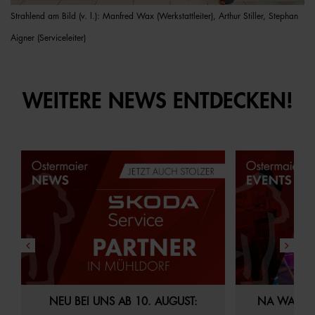
Strahlend am Bild (v. l.): Manfred Wax (Werkstattleiter), Arthur Stiller, Stephan
Aigner (Serviceleiter)
WEITERE NEWS ENTDECKEN!
29.07.2026
Aktuelles
Startseite
21.07.2026
Akt
NEU BEI UNS AB 10. AUGUST:
NA WAS S