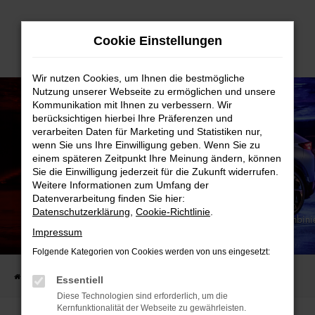
Zum
Cookie Einstellungen
Hauptinhalt
springen
Wir nutzen Cookies, um Ihnen die bestmögliche
Nutzung unserer Webseite zu ermöglichen und unsere
Kommunikation mit Ihnen zu verbessern. Wir
berücksichtigen hierbei Ihre Präferenzen und
verarbeiten Daten für Marketing und Statistiken nur,
wenn Sie uns Ihre Einwilligung geben. Wenn Sie zu
einem späteren Zeitpunkt Ihre Meinung ändern, können
Sie die Einwilligung jederzeit für die Zukunft widerrufen.
Weitere Informationen zum Umfang der
Datenverarbeitung finden Sie hier:
Datenschutzerklärung
,
Cookie-Richtlinie
.
CO₂-Emissionen kombiniert: 0 g/km |Stromverbrauch kombinie
WLTP: 16,6-15,6 kWh/100km⁽²⁾
DER NEUE
Impressum
CUPRA TAVASCAN!
Folgende Kategorien von Cookies werden von uns eingesetzt:
Startseite
AUTO-FAMILIE
Aktuelles
Der neue
Essentiell
Diese Technologien sind erforderlich, um die
Kernfunktionalität der Webseite zu gewährleisten.