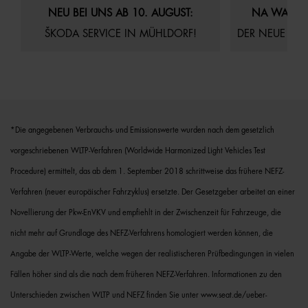
29.07.2026
Aktuelles
Startseite
21.07.2026
Akt
NEU BEI UNS AB 10. AUGUST:
NA WAS S
ŠKODA SERVICE IN MÜHLDORF!
DER NEUE AUDI Q4
*Die angegebenen Verbrauchs- und Emissionswerte wurden nach dem gesetzlich
vorgeschriebenen WLTP-Verfahren (Worldwide Harmonized Light Vehicles Test
Procedure) ermittelt, das ab dem 1. September 2018 schrittweise das frühere NEFZ-
Verfahren (neuer europäischer Fahrzyklus) ersetzte. Der Gesetzgeber arbeitet an einer
Novellierung der Pkw-EnVKV und empfiehlt in der Zwischenzeit für Fahrzeuge, die
nicht mehr auf Grundlage des NEFZ-Verfahrens homologiert werden können, die
Angabe der WLTP-Werte, welche wegen der realistischeren Prüfbedingungen in vielen
Fällen höher sind als die nach dem früheren NEFZ-Verfahren. Informationen zu den
Unterschieden zwischen WLTP und NEFZ finden Sie unter www.seat.de/ueber-