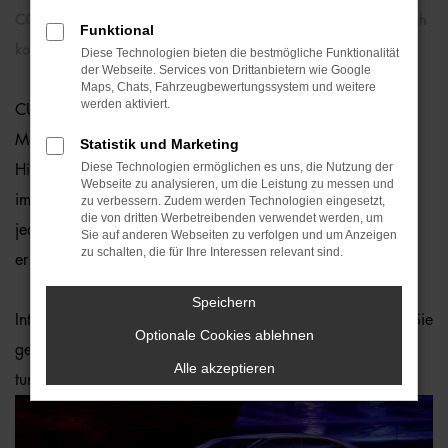
CO
-Emission kombiniert nach WLTP : 0 g/km | Kraftstoffverbrauch
2
Funktional
kombiniert nach WLTP: 16,6-15,6 kWhl/100km ⁽²⁾
Diese Technologien bieten die bestmögliche Funktionalität
der Webseite. Services von Drittanbietern wie Google
Maps, Chats, Fahrzeugbewertungssystem und weitere
werden aktiviert.
CUPRA bringt ein weiteres vollelektrisches Modell auf den
Markt – der erste Coupé-artige SUV ist die Synthese eines
Statistik und Marketing
Diese Technologien ermöglichen es uns, die Nutzung der
High-Performance SUV und hat bis zu 340 PS! Dieser edle,
Webseite zu analysieren, um die Leistung zu messen und
impulsive Stromer bringt Dich in Höchstgeschwindigkeit an
zu verbessern. Zudem werden Technologien eingesetzt,
die von dritten Werbetreibenden verwendet werden, um
jedes Ziel. Mit seinem eleganten, markanten Exterieur zieht
Sie auf anderen Webseiten zu verfolgen und um Anzeigen
zu schalten, die für Ihre Interessen relevant sind.
er alle Blicke auf sich!
Speichern
Interessiert? Unsere CUPRA-Experten in Vilsbiburg beraten Sie
Optionale Cookies ablehnen
gerne. 2024 soll das Modell an den Start gehen. Stay
Alle akzeptieren
tuned.