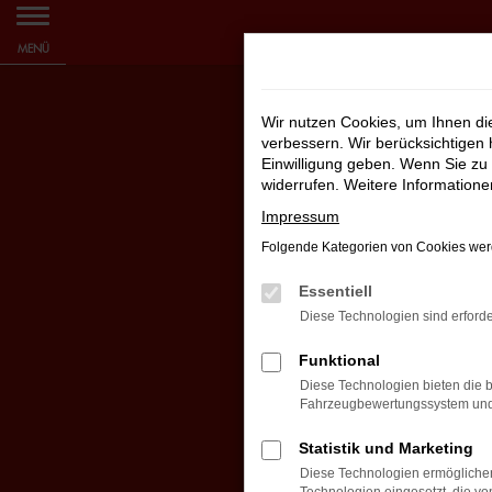
Zum
MENÜ
Hauptinhalt
springen
Wir nutzen Cookies, um Ihnen d
verbessern. Wir berücksichtigen 
Einwilligung geben. Wenn Sie zu 
widerrufen. Weitere Information
Impressum
Folgende Kategorien von Cookies werd
Essentiell
Diese Technologien sind erforde
Funktional
Diese Technologien bieten die b
Fahrzeugbewertungssystem und w
Statistik und Marketing
Diese Technologien ermöglichen