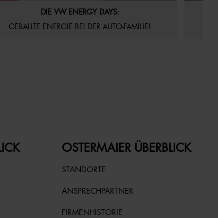
.06.2026
Aktuelles
Startseite
22.05.20
DIE VW ENERGY DAYS:
VE
GEBALLTE ENERGIE BEI DER AUTO-FAMILIE!
LICK
OSTERMAIER ÜBERBLICK
STANDORTE
ANSPRECHPARTNER
FIRMENHISTORIE