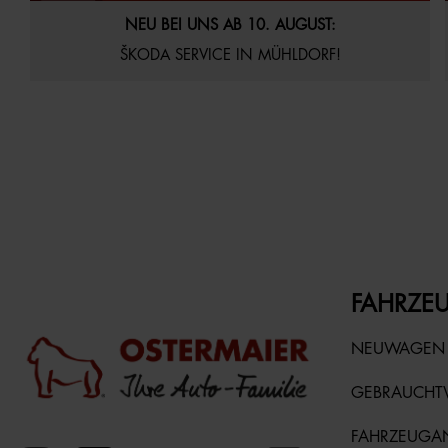
29.07.2026
Aktuelles
Startseite
NEU BEI UNS AB 10. AUGUST:
ŠKODA SERVICE IN MÜHLDORF!
FAHRZEU
NEUWAGEN
GEBRAUCH
FAHRZEUGA