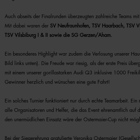
Auch abseits der Finalrunden überzeugten zahlreiche Teams mit i
Mit dabei waren der
SV Neufraunhofen, TSV Haarbach, TSV Vil
TSV Vilsbiburg I & II sowie die SG Gerzen/Aham.
Ein besonderes Highlight war zudem die Verlosung unserer Hau
Bild links unten). Die Freude war riesig, als der erste Preis 
mit einem unserer gorillastarken Audi Q3 inklusive 1000 Freiki
Gewinner herzlich und wünschen eine gute Fahrt!
Ein solches Turnier funktioniert nur durch echte Teamarbeit. Ei
alle Organisatoren und Helfer, die das Event ehrenamtlich auf d
den unermüdlichen Einsatz wäre der Ostermaier-Cup nicht mögl
Bei der Siegerehrung gratulierte Veronika Ostermaier (Gesellsch