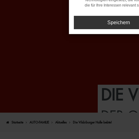
Technologien eingesetzt, die v
die für Ihre Interessen relevant s
Speichern
DIE 
DER O
Startseite
AUTO-FAMILIE
Aktuelles
Die Vilsbiburger Halle bebte!