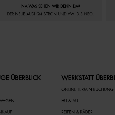
21.07.2026
Aktuelles
Startseite
16
NA WAS SEHEN WIR DENN DA?
DER NEUE AUDI Q4 E-TRON UND VW ID.3 NEO.
GE ÜBERBLICK
WERKSTATT ÜBERB
ONLINE-TERMIN BUCHUNG
TWAGEN
HU & AU
NKAUF
REIFEN & RÄDER