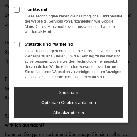
Wir freuen uns riesig: Das Autohaus Ostermaier wurde mit
Funktional
dem
Volkswagen Excellence Cup 2024
ausgezeichnet – und
Diese Technologien bieten die bestmögliche Funktionalität
der Webseite. Services von Drittanbietern wie Google
das im Rahmen des DFB-Pokalfinales in Berlin!
Maps, Chats, Fahrzeugbewertungssystem und weitere
werden aktiviert.
Diese Auszeichnung steht für
erstklassige Leistung in Verkauf,
Statistik und Marketing
Diese Technologien ermöglichen es uns, die Nutzung der
Service und Kundenzufriedenheit
– und sie zeigt: Unsere
Webseite zu analysieren, um die Leistung zu messen und
Teams geben täglich alles für unsere Kundinnen und Kunden.
zu verbessern. Zudem werden Technologien eingesetzt,
die von dritten Werbetreibenden verwendet werden, um
Sie auf anderen Webseiten zu verfolgen und um Anzeigen
zu schalten, die für Ihre Interessen relevant sind.
Ein großes Dankeschön an unsere Mitarbeiterinnen und
Mitarbeiter für ihren Einsatz – und an unsere treuen
Speichern
Kundinnen und Kunden für das Vertrauen!
Optionale Cookies ablehnen
Alle akzeptieren
Sie möchten wissen, was ausgezeichneten Kundenservice
wirklich ausmacht?
Kommen Sie gerne vorbei und überzeuge Sie sich selbst von