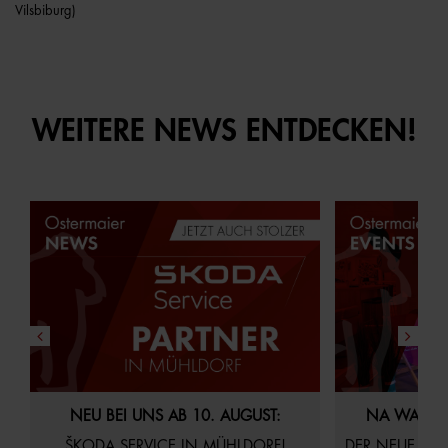
Vilsbiburg)
WEITERE NEWS ENTDECKEN!
29.07.2026
Aktuelles
Startseite
21.07.2026
Akt
NEU BEI UNS AB 10. AUGUST:
NA WAS S
ŠKODA SERVICE IN MÜHLDORF!
DER NEUE AUDI Q4