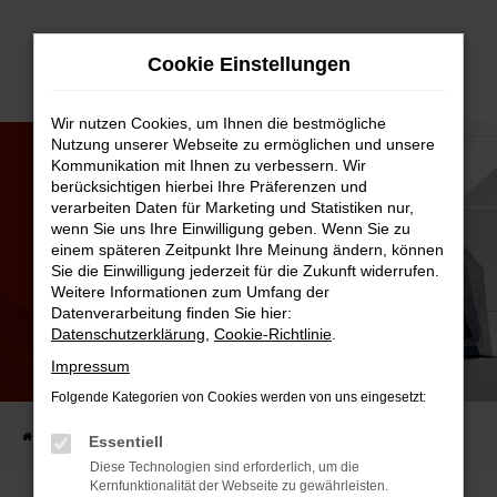
Zum
Cookie Einstellungen
Hauptinhalt
springen
Wir nutzen Cookies, um Ihnen die bestmögliche
Nutzung unserer Webseite zu ermöglichen und unsere
Kommunikation mit Ihnen zu verbessern. Wir
berücksichtigen hierbei Ihre Präferenzen und
verarbeiten Daten für Marketing und Statistiken nur,
wenn Sie uns Ihre Einwilligung geben. Wenn Sie zu
einem späteren Zeitpunkt Ihre Meinung ändern, können
Sie die Einwilligung jederzeit für die Zukunft widerrufen.
Weitere Informationen zum Umfang der
Datenverarbeitung finden Sie hier:
Datenschutzerklärung
,
Cookie-Richtlinie
.
Impressum
MIT TEAMGEIST ZUM TITEL:
OSTERMAIER GEWINNT DEN VW EXCELLENCE CUP!
Folgende Kategorien von Cookies werden von uns eingesetzt:
Startseite
AUTO-FAMILIE
Aktuelles
Mit Teamgeist zum Titel:
Essentiell
Diese Technologien sind erforderlich, um die
Kernfunktionalität der Webseite zu gewährleisten.