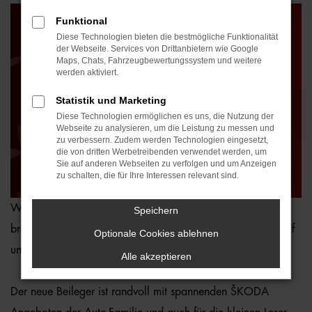
Funktional
Diese Technologien bieten die bestmögliche Funktionalität
der Webseite. Services von Drittanbietern wie Google
Maps, Chats, Fahrzeugbewertungssystem und weitere
werden aktiviert.
Statistik und Marketing
Diese Technologien ermöglichen es uns, die Nutzung der
Webseite zu analysieren, um die Leistung zu messen und
zu verbessern. Zudem werden Technologien eingesetzt,
die von dritten Werbetreibenden verwendet werden, um
Sie auf anderen Webseiten zu verfolgen und um Anzeigen
zu schalten, die für Ihre Interessen relevant sind.
Wir freuen uns Ihnen mitteilen zu können, dass der
Speichern
brandneue ŠKODA Tageszeitungsbeileger nun auch hier auf
Optionale Cookies ablehnen
unserer Homepage verfügbar ist!
Alle akzeptieren
Der neue Beileger ist randvoll mit spannenden ŠKODA