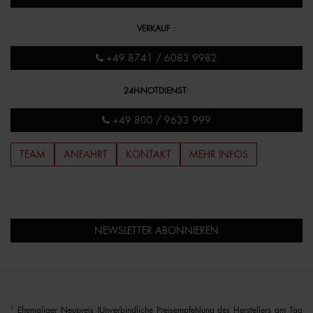
VERKAUF
:
+49 8741 / 6083 9982
24H-NOTDIENST
:
+49 800 / 9633 999
TEAM
ANFAHRT
KONTAKT
MEHR INFOS
NEWSLETTER ABONNIEREN
1
Ehemaliger Neupreis (Unverbindliche Preisempfehlung des Herstellers am Tag