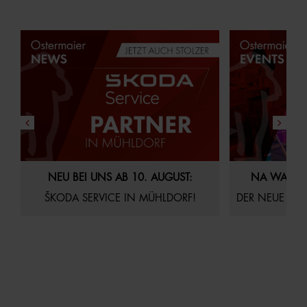
29.07.2026
Aktuelles
Startseite
21.07.2026
Akt
NEU BEI UNS AB 10. AUGUST:
NA WAS S
ŠKODA SERVICE IN MÜHLDORF!
DER NEUE AUDI Q4