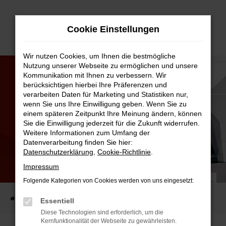
Zum
Cookie Einstellungen
Hauptinhalt
springen
Wir nutzen Cookies, um Ihnen die bestmögliche
Nutzung unserer Webseite zu ermöglichen und unsere
Kommunikation mit Ihnen zu verbessern. Wir
berücksichtigen hierbei Ihre Präferenzen und
verarbeiten Daten für Marketing und Statistiken nur,
wenn Sie uns Ihre Einwilligung geben. Wenn Sie zu
einem späteren Zeitpunkt Ihre Meinung ändern, können
Sie die Einwilligung jederzeit für die Zukunft widerrufen.
Weitere Informationen zum Umfang der
Datenverarbeitung finden Sie hier:
Datenschutzerklärung
,
Cookie-Richtlinie
.
JETZT WIEDER ERHÄLTLICH!
Impressum
UNSER ŠKODA TAGESZEITUNGSBEILEGER.
Folgende Kategorien von Cookies werden von uns eingesetzt:
Startseite
AUTO-FAMILIE
Aktuelles
Jetzt wieder erhältlich!
Essentiell
Diese Technologien sind erforderlich, um die
Kernfunktionalität der Webseite zu gewährleisten.