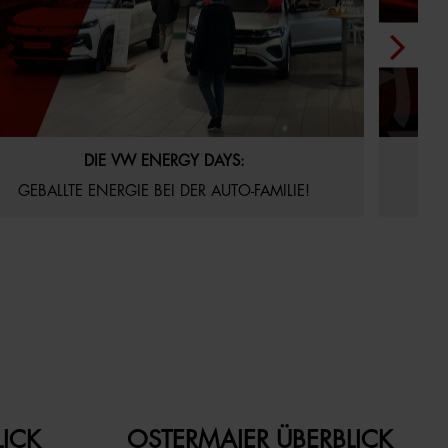
.06.2026
Aktuelles
Startseite
22.05.20
DIE VW ENERGY DAYS:
VE
GEBALLTE ENERGIE BEI DER AUTO-FAMILIE!
LICK
OSTERMAIER ÜBERBLICK