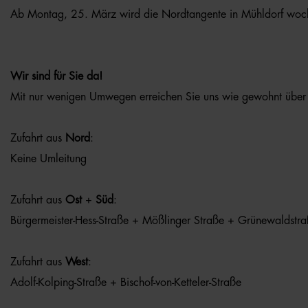
Ab Montag, 25. März wird die Nordtangente in Mühldorf woche
Wir sind für Sie da!
Mit nur wenigen Umwegen erreichen Sie uns wie gewohnt über 
Zufahrt aus
Nord
:
Keine Umleitung
Zufahrt aus
Ost
+
Süd
:
Bürgermeister-Hess-Straße + Mößlinger Straße + Grünewaldstra
Zufahrt aus
West
:
Adolf-Kolping-Straße + Bischof-von-Ketteler-Straße