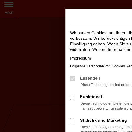
Zum
MENÜ
Hauptinhalt
springen
Wir nutzen Cookies, um Ihnen d
verbessern. Wir berücksichtigen 
Einwilligung geben. Wenn Sie zu 
widerrufen. Weitere Information
Impressum
Folgende Kategorien von Cookies werd
Essentiell
Diese Technologien sind erforde
Funktional
Diese Technologien bieten die b
Fahrzeugbewertungssystem und w
Statistik und Marketing
Diese Technologien ermöglichen