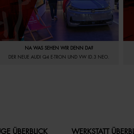
21.07.2026
Aktuelles
Startseite
16
NA WAS SEHEN WIR DENN DA?
DER NEUE AUDI Q4 E-TRON UND VW ID.3 NEO.
GE ÜBERBLICK
WERKSTATT ÜBERB