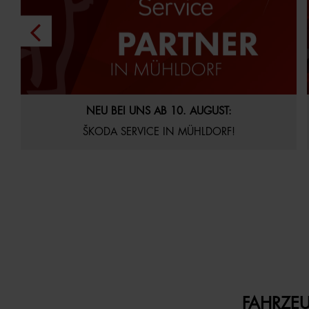
29.07.2026
Aktuelles
Startseite
NEU BEI UNS AB 10. AUGUST:
ŠKODA SERVICE IN MÜHLDORF!
FAHRZEU