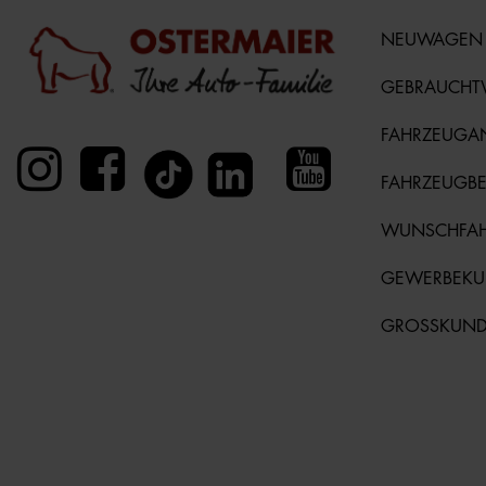
NEUWAGEN
GEBRAUCH
FAHRZEUGA
FAHRZEUGB
WUNSCHFA
GEWERBEK
GROSSKUN