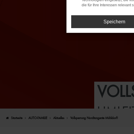
Technologien eingesetzt, die v
die für Ihre Interessen relevant s
Speichern
VOLL
UMLE
Startseite
AUTO-FAMILIE
Aktuelles
Vollsperrung Nordtangente Mühldorf!