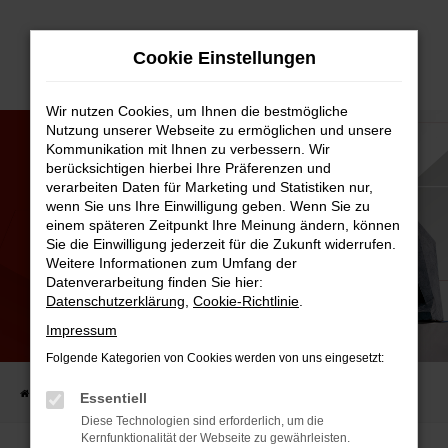
Zum
Cookie Einstellungen
Hauptinhalt
springen
Wir nutzen Cookies, um Ihnen die bestmögliche
Nutzung unserer Webseite zu ermöglichen und unsere
Kommunikation mit Ihnen zu verbessern. Wir
berücksichtigen hierbei Ihre Präferenzen und
verarbeiten Daten für Marketing und Statistiken nur,
wenn Sie uns Ihre Einwilligung geben. Wenn Sie zu
einem späteren Zeitpunkt Ihre Meinung ändern, können
Sie die Einwilligung jederzeit für die Zukunft widerrufen.
Weitere Informationen zum Umfang der
Datenverarbeitung finden Sie hier:
Datenschutzerklärung
,
Cookie-Richtlinie
.
Impressum
SPORTSPONSORING BEIM
SSV EGGENFELDEN!
Folgende Kategorien von Cookies werden von uns eingesetzt:
Startseite
AUTO-FAMILIE
Aktuelles
Sportsponsoring beim
Essentiell
Diese Technologien sind erforderlich, um die
Kernfunktionalität der Webseite zu gewährleisten.