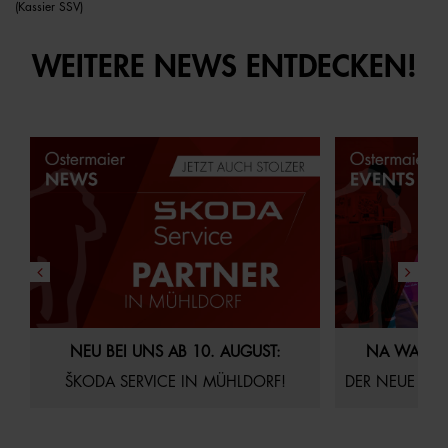
(Kassier SSV)
WEITERE NEWS ENTDECKEN!
29.07.2026
Aktuelles
Startseite
21.07.2026
Akt
NEU BEI UNS AB 10. AUGUST:
NA WAS S
ŠKODA SERVICE IN MÜHLDORF!
DER NEUE AUDI Q4