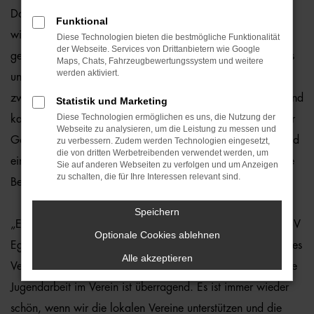
Das Motto „Unterstützer des Sports“ der Auto-Familie wird
Funktional
wieder einmal am Paradebeispiel beim
SSV Eggenfelden
Diese Technologien bieten die bestmögliche Funktionalität
der Webseite. Services von Drittanbietern wie Google
gelebt – denn der SSV entschied sich für einen Kleinbus aus
Maps, Chats, Fahrzeugbewertungssystem und weitere
werden aktiviert.
unserem Hause. Jetzt fährt die Jugend des SSV mittlerweile
zwei gorillastarke Kleinbusse von der Ostermaier-Gruppe und
Statistik und Marketing
Diese Technologien ermöglichen es uns, die Nutzung der
kann damit die Auswärtsfahrten geschlossen antreten. Unser
Webseite zu analysieren, um die Leistung zu messen und
Gorilla ergänzt die Vereinsfarben optimal und die Busse sind
zu verbessern. Zudem werden Technologien eingesetzt,
die von dritten Werbetreibenden verwendet werden, um
ein echter Augenschmaus auf der Straße. Die Kosten für die
Sie auf anderen Webseiten zu verfolgen und um Anzeigen
zu schalten, die für Ihre Interessen relevant sind.
Beklebung haben wir natürlich gerne übernommen.
Speichern
„Es freut uns sehr, dass wir die Zusammenarbeit mit dem SSV
Optionale Cookies ablehnen
Eggenfelden weiter festigen konnten. Viele Ehrenamtliche des
Alle akzeptieren
Vereins sowie Vereinsmitglieder sind bei uns Kunden und die
Jugendarbeit im Verein ist überragend. Es ist immer wieder
schön, wenn wir die lokalen Vereine unterstützen und die