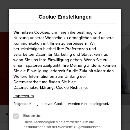
Zum
Cookie Einstellungen
Hauptinhalt
springen
Wir nutzen Cookies, um Ihnen die bestmögliche
Nutzung unserer Webseite zu ermöglichen und unsere
Kommunikation mit Ihnen zu verbessern. Wir
berücksichtigen hierbei Ihre Präferenzen und
verarbeiten Daten für Marketing und Statistiken nur,
wenn Sie uns Ihre Einwilligung geben. Wenn Sie zu
einem späteren Zeitpunkt Ihre Meinung ändern, können
Sie die Einwilligung jederzeit für die Zukunft widerrufen.
Weitere Informationen zum Umfang der
Datenverarbeitung finden Sie hier:
Datenschutzerklärung
,
Cookie-Richtlinie
.
Impressum
UNTERSTÜTZER DES SPORTS
BEIM TSV TIEFENBACH!
Folgende Kategorien von Cookies werden von uns eingesetzt:
Startseite
AUTO-FAMILIE
Aktuelles
Unterstützer des Sports
Essentiell
Diese Technologien sind erforderlich, um die
Kernfunktionalität der Webseite zu gewährleisten.