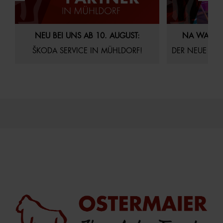
29.07.2026
Aktuelles
Startseite
21.07.2026
Akt
NEU BEI UNS AB 10. AUGUST:
NA WAS S
ŠKODA SERVICE IN MÜHLDORF!
DER NEUE AUDI Q4