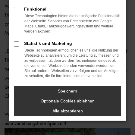
Vor Kurzem durfte der
TSV Tiefenbach
seine gorillastarken
Funktional
Trikots der Ostermaier-Gruppe entgegennehmen. Diese
Diese Technologien bieten die bestmögliche Funktionalität
der Webseite. Services von Drittanbietern wie Google
präsentierten sie gleich voller Stolz auf dem neuen
Maps, Chats, Fahrzeugbewertungssystem und weitere
werden aktiviert.
Mannschaftsfoto für die neue Saison.
Statistik und Marketing
Diese Technologien ermöglichen es uns, die Nutzung der
„Es freut uns sehr, dass wir die Fußballer aus Tiefenbach mit
Webseite zu analysieren, um die Leistung zu messen und
Trikots ausstatten durften. Nicht nur, weil die Auto-Familie
zu verbessern. Zudem werden Technologien eingesetzt,
die von dritten Werbetreibenden verwendet werden, um
treu das Motto „Unterstützer des Sports“ lebt, sondern auch,
Sie auf anderen Webseiten zu verfolgen und um Anzeigen
zu schalten, die für Ihre Interessen relevant sind.
weil unser langjähriger Mitarbeiter Max Kraxenberger Teil
der Mannschaft ist.“, so Andreas Jerchel (Leiter Marketing,
Speichern
CRM und Digitalisierung).
Optionale Cookies ablehnen
Alle akzeptieren
Wir wünschen Euch für die gesteckten Ziele viel Erfolg und
eine verletzungsfreie Spielzeit!