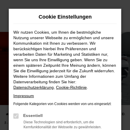
Zum
Cookie Einstellungen
Hauptinhalt
springen
Wir nutzen Cookies, um Ihnen die bestmögliche
Nutzung unserer Webseite zu ermöglichen und unsere
Kommunikation mit Ihnen zu verbessern. Wir
berücksichtigen hierbei Ihre Präferenzen und
verarbeiten Daten für Marketing und Statistiken nur,
wenn Sie uns Ihre Einwilligung geben. Wenn Sie zu
einem späteren Zeitpunkt Ihre Meinung ändern, können
Sie die Einwilligung jederzeit für die Zukunft widerrufen.
Weitere Informationen zum Umfang der
Datenverarbeitung finden Sie hier:
Datenschutzerklärung
,
Cookie-Richtlinie
.
Impressum
BESTELLENDE BEIM VW ID. 5 - JETZT SCHNELL SEIN!
NUR NOCH BIS 21.08.2026 BESTELLBAR.
Folgende Kategorien von Cookies werden von uns eingesetzt:
Startseite
FAHRZEUGANGEBOTE
Angebote & Leasing
Bestellende beim VW ID.
Essentiell
Diese Technologien sind erforderlich, um die
5 - jetzt schnell sein!
Kernfunktionalität der Webseite zu gewährleisten.