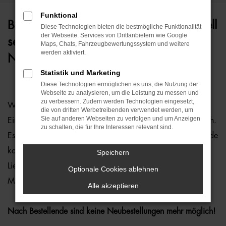
Funktional
Bestellende beim VW ID. 5 - jetzt schnell
Diese Technologien bieten die bestmögliche Funktionalität
der Webseite. Services von Drittanbietern wie Google
sein!
Maps, Chats, Fahrzeugbewertungssystem und weitere
werden aktiviert.
Nur noch bis 21.08.2026 bestellbar!
Statistik und Marketing
Diese Technologien ermöglichen es uns, die Nutzung der
Webseite zu analysieren, um die Leistung zu messen und
zu verbessern. Zudem werden Technologien eingesetzt,
Wichtige Fristen:
die von dritten Werbetreibenden verwendet werden, um
Sie auf anderen Webseiten zu verfolgen und um Anzeigen
Eine Bestellannahme ist bis spätestens 21.08.2026 möglich.
zu schalten, die für Ihre Interessen relevant sind.
Es kann je nach Bestelleingang zu einem früheren Bestellende
kommen. Außerdem kann es zu einer eingeschränkten
Speichern
Lieferfähigkeit von bestimmten Ausstattungen,
Optionale Cookies ablehnen
Motorisierungen und Farben kommen.
Alle akzeptieren
Nach Bestellende sind keine Neubestellungen mehr möglich!