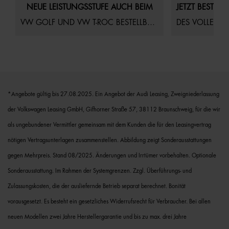
NEUE LEISTUNGSSTUFE AUCH BEIM
VW GOLF UND VW T-ROC BESTELLBAR!
DES VOLLELEK
*Angebote gültig bis 27.08.2025. Ein Angebot der Audi Leasing, Zweigniederlassung
der Volkswagen Leasing GmbH, Gifhorner Straße 57, 38112 Braunschweig, für die wir
als ungebundener Vermittler gemeinsam mit dem Kunden die für den Leasingvertrag
nötigen Vertragsunterlagen zusammenstellen. Abbildung zeigt Sonderausstattungen
gegen Mehrpreis. Stand 08/2025. Änderungen und Irrtümer vorbehalten. Optionale
Sonderausstattung. Im Rahmen der Systemgrenzen. Zzgl. Überführungs- und
Zulassungskosten, die der ausliefernde Betrieb separat berechnet. Bonität
vorausgesetzt. Es besteht ein gesetzliches Widerrufsrecht für Verbraucher. Bei allen
neuen Modellen zwei Jahre Herstellergarantie und bis zu max. drei Jahre