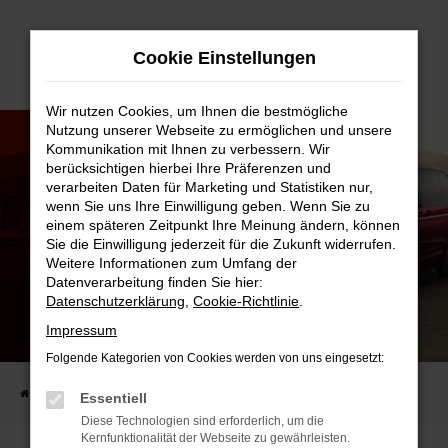
Zum
Cookie Einstellungen
Hauptinhalt
springen
Wir nutzen Cookies, um Ihnen die bestmögliche
Nutzung unserer Webseite zu ermöglichen und unsere
Kommunikation mit Ihnen zu verbessern. Wir
berücksichtigen hierbei Ihre Präferenzen und
verarbeiten Daten für Marketing und Statistiken nur,
wenn Sie uns Ihre Einwilligung geben. Wenn Sie zu
einem späteren Zeitpunkt Ihre Meinung ändern, können
Sie die Einwilligung jederzeit für die Zukunft widerrufen.
Weitere Informationen zum Umfang der
Datenverarbeitung finden Sie hier:
Datenschutzerklärung
,
Cookie-Richtlinie
.
Impressum
DER VW MULTIVAN
– JETZT ZUM VORTEILSPREIS SICHERN!
Folgende Kategorien von Cookies werden von uns eingesetzt:
Startseite
FAHRZEUGANGEBOTE
Angebote & Leasing
Der VW Multivan
Essentiell
Diese Technologien sind erforderlich, um die
Kernfunktionalität der Webseite zu gewährleisten.