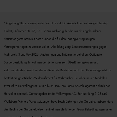
*Angebot gültig nur solange der Vorrat reicht. Ein Angebot der Volkswagen Leasing
GmbH, Gifhorner Str. 57, 38112 Braunschweig, für die wir als ungebundener
Vermittler gemeinsam mit dem Kunden die für den Leasingvertrag nötigen
Vertragsunterlagen zusammenstellen. Abbildung zeigt Sonderausstattungen gegen
Mehrpreis. Stand 06/2026. Änderungen und Irrtümer vorbehalten. Optionale
Sonderausstattung. Im Rahmen der Systemgrenzen. Überführungskosten und
Zulassungskosten berechnet der ausliefernde Betrieb separat. Bonität vorausgesetzt. Es
besteht ein gesetzliches Widerrufsrecht für Verbraucher. Bei allen neuen Modellen
zwei Jahre Herstellergarantie und bis zu max. drei Jahre Anschlussgarantie durch den
Hersteller optional. Garantiegeber ist die Volkswagen AG, Berliner Ring 2, 38440
Wolfsburg. Weitere Voraussetzungen bzw. Beschränkungen der Garantie, insbesondere
den Beginn der Garantielaufzeit, entnehmen Sie bitte den Garantiebedingungen unter