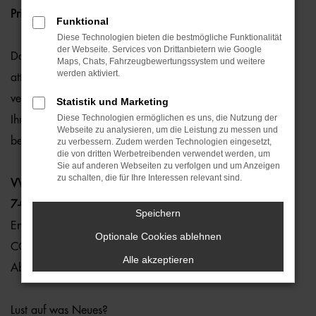
Privatleasing.
Funktional
Diese Technologien bieten die bestmögliche Funktionalität
der Webseite. Services von Drittanbietern wie Google
Das Facelift steht bevor – deshalb profitieren Sie jetzt von
Maps, Chats, Fahrzeugbewertungssystem und weitere
werden aktiviert.
attraktiven Aktionskonditionen auf ausgewählte sofort
verfügbare VW Multivan Lagerfahrzeuge. Sichern Sie sich
Statistik und Marketing
Diese Technologien ermöglichen es uns, die Nutzung der
Ihren neuen Multivan ohne lange Lieferzeiten und zu einem
Webseite zu analysieren, um die Leistung zu messen und
besonders attraktiven Preis.
zu verbessern. Zudem werden Technologien eingesetzt,
die von dritten Werbetreibenden verwendet werden, um
Sie auf anderen Webseiten zu verfolgen und um Anzeigen
zu schalten, die für Ihre Interessen relevant sind.
VW Multivan „ENERGY“ 2,0 l TDI SCR 110 kW (150 PS)
7-Gang-DSG Radstand: 3125 mm KÜ
Speichern
Energieverbrauch kombiniert: 6,5 l/100 km
Optionale Cookies ablehnen
CO₂-Emissionen kombiniert: 171 g/km, CO₂-Klasse: F
Alle akzeptieren
Ab nur 498,00 € brutto monatlich!*
Lust auf was Neues?