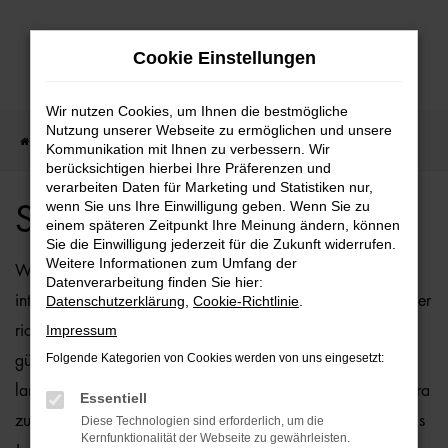
Zum
Cookie Einstellungen
Hauptinhalt
springen
Wir nutzen Cookies, um Ihnen die bestmögliche
Nutzung unserer Webseite zu ermöglichen und unsere
Startseite
Seat
Seat Alhambra Angebote
Kommunikation mit Ihnen zu verbessern. Wir
berücksichtigen hierbei Ihre Präferenzen und
verarbeiten Daten für Marketing und Statistiken nur,
wenn Sie uns Ihre Einwilligung geben. Wenn Sie zu
Seat Alhambra Angebote
einem späteren Zeitpunkt Ihre Meinung ändern, können
Sie die Einwilligung jederzeit für die Zukunft widerrufen.
Weitere Informationen zum Umfang der
Wenn Sie sich für ein Fahrzeug vom Typ Seat Alhambra
Datenverarbeitung finden Sie hier:
interessieren, sind Sie bei der Ostermaier Auto-Familie an der
Datenschutzerklärung
,
Cookie-Richtlinie
.
Impressum
richtigen Adresse. Bei uns können Sie Ihren Seat Alhambra
Folgende Kategorien von Cookies werden von uns eingesetzt:
günstig kaufen und profitieren zudem von unserer
langjährigen Erfahrung. Wir bieten Ihnen den Seat Alhambra
Essentiell
zu Top-Preisen – und das sowohl als Neuwagen als auch als
Diese Technologien sind erforderlich, um die
Kernfunktionalität der Webseite zu gewährleisten.