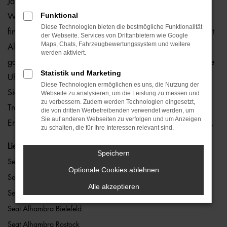
Jahreswagen, Tageszulassung und Gebrauchtwagen. Auf
Funktional
Wunsch können Sie bei uns auch Ihren Seat Alhambra
Diese Technologien bieten die bestmögliche Funktionalität
finanzieren. Oder Sie entscheiden sich für das günstige Seat
der Webseite. Services von Drittanbietern wie Google
Maps, Chats, Fahrzeugbewertungssystem und weitere
Alhambra Leasing. Sie finden uns an sieben Standorten in
werden aktiviert.
ganz Bayern. Wahlweise bieten wir Ihnen auch rund um die
Statistik und Marketing
Uhr unseren
online Seat Alhambra Konfigurator
. Hier legen
Diese Technologien ermöglichen es uns, die Nutzung der
Sie exakt fest, welche Farbe, Motorisierung und Extras Ihr
Webseite zu analysieren, um die Leistung zu messen und
zu verbessern. Zudem werden Technologien eingesetzt,
Traumwagen haben soll. Und dürfen sich auf eine schnelle
die von dritten Werbetreibenden verwendet werden, um
Sie auf anderen Webseiten zu verfolgen und um Anzeigen
Erfüllung all Ihrer Wünsche freuen. Wir machen es möglich.
zu schalten, die für Ihre Interessen relevant sind.
Lieferservice
Speichern
Seat Alhambra Berlin
Optionale Cookies ablehnen
Seat Alhambra Hamburg
Alle akzeptieren
Seat Alhambra Bremen
Seat Alhambra Bielefeld
Seat Alhambra Rostock