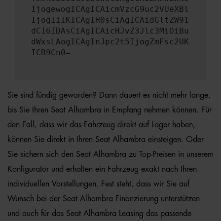
IjogewogICAgICAicmVzcG9uc2VUeXBl
IjogIiIKICAgIH0sCiAgICAidGltZW91
dCI6IDAsCiAgICAicHJvZ3Jlc3MiOiBu
dWxsLAogICAgInJpc2t5IjogZmFsc2UK
ICB9Cn0=
Sie sind fündig geworden? Dann dauert es nicht mehr lange,
bis Sie Ihren Seat Alhambra in Empfang nehmen können. Für
den Fall, dass wir das Fahrzeug direkt auf Lager haben,
können Sie direkt in Ihren Seat Alhambra einsteigen. Oder
Sie sichern sich den Seat Alhambra zu Top-Preisen in unserem
Konfigurator und erhalten ein Fahrzeug exakt nach Ihren
individuellen Vorstellungen. Fest steht, dass wir Sie auf
Wunsch bei der Seat Alhambra Finanzierung unterstützen
und auch für das Seat Alhambra Leasing das passende