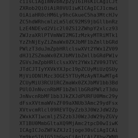
ciIsCiAgImNvbmZpZyI6IHsKICAgICJt
ZXRob2QiOiAiR0VUIiwKICAgICJ1cmwi
OiAiaHR0cHM6Ly9hcGkueC5ha3MtcHJv
ZC5hdWRhcmlzLm5ldC92MS9jbGllbnRz
LzE4NDEvd2Vic2l0ZS12ZWhpY2xlcz93
ZWJzaXRlPTVmNWI2MGIzMzkyMTRiMTk1
YzZhNjEyZiZmaWx0ZXJbMF1bZmllbGRd
PWlzT3duJmZpbHRlclswXVt2YWx1ZV09
dHJ1ZSZmaWx0ZXJbMV1bZmllbGRdPW1v
ZGVsJmZpbHRlclsxXVt2YWx1ZV09JTVC
JTdCJTIyYXVkYXJpc19pZCUyMiUzQSUy
MjViODNlMzc3OGE5YTUyMzAyNTAwMTg4
ZCUyMiU3RCU1RCZmaWx0ZXJbMV1bb3Bd
PUlOJnNvcnRbMF1bZmllbGRdPWlzT3du
JnNvcnRbMF1bb3JkZXJdPURFU0Mmc29y
dFsxXVtmaWVsZF09aXNUb3Amc29ydFsx
XVtvcmRlcl09REVTQyZzb3J0WzJdW2Zp
ZWxkXT1wcmljZSZzb3J0WzJdW29yZGVy
XT1BU0MmbGltaXQ9MjAmc2tpcD0wIiwK
ICAgICJoZWFkZXJzIjoge30sCiAgICAi
Ym9keSI6IG51bGwsCiAgICAiZXhwZWN0