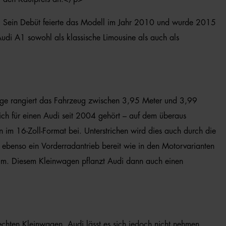
rt. Sein Debüt feierte das Modell im Jahr 2010 und wurde 2015
Audi A1 sowohl als klassische Limousine als auch als
Länge rangiert das Fahrzeug zwischen 3,95 Meter und 3,99
ch für einen Audi seit 2004 gehört – auf dem überaus
 im 16-Zoll-Format bei. Unterstrichen wird dies auch durch die
ht ebenso ein Vorderradantrieb bereit wie in den Motorvarianten
aum. Diesem Kleinwagen pflanzt Audi dann auch einen
chten Kleinwagen. Audi lässt es sich jedoch nicht nehmen,