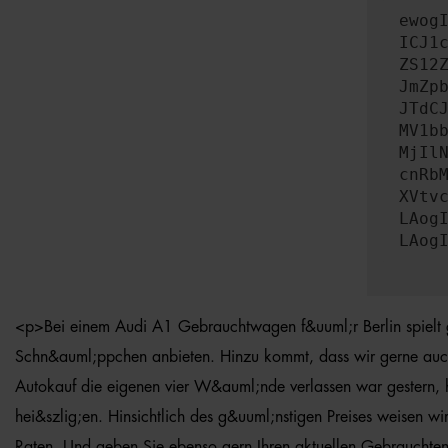
ewog
ICJ1
ZS12
JmZp
JTdC
MV1b
MjIl
cnRb
XVtv
LAog
LAog
<p>Bei einem Audi A1 Gebrauchtwagen f&uuml;r Berlin spielt g
Schn&auml;ppchen anbieten. Hinzu kommt, dass wir gerne auch d
Autokauf die eigenen vier W&auml;nde verlassen war gestern, 
hei&szlig;en. Hinsichtlich des g&uuml;nstigen Preises weisen 
Raten. Und geben Sie ebenso gern Ihren aktuellen Gebrauchten