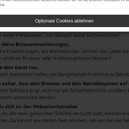
on dritten Werbetreibenden verwendet werden, um Sie auf anderen Webseiten zu ve
ind.
en ist ein Fehler aufgetreten.
d ein paar Tipps, die dir helfen können:
Optionale Cookies ablehnen
prüfe deine Firewall und deine Internetverbindung.
 andere Webseiten, zum Beispiel deine Suchmaschine?
e deine Browsererweiterungen.
e Erweiterungen, wie Werbeblocker, können das Laden besti
 anderen Browser oder in einem privaten Fenster?
e dein Gerät neu.
kann manchmal helfen, vorübergehende Probleme zu beheb
e sicher, dass dein Browser und dein Betriebssystem au
tete Software birgt nicht nur ein Sicherheitsrisiko, sonde
 mehr unterstützt werden.
e dich an den Webseitenbetreiber.
du alle oben genannten Schritte versucht hast, kontaktier
en. Du kannst uns diesen Text schicken, um uns bei der Fe