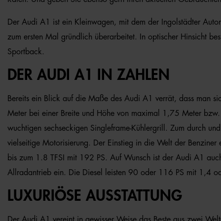
Der Audi A1 ist ein Kleinwagen, mit dem der Ingolstädter Auto
zum ersten Mal gründlich überarbeitet. In optischer Hinsicht b
Sportback.
DER AUDI A1 IN ZAHLEN
Bereits ein Blick auf die Maße des Audi A1 verrät, dass man s
Meter bei einer Breite und Höhe von maximal 1,75 Meter bzw. 
wuchtigen sechseckigen Singleframe-Kühlergrill. Zum durch und 
vielseitige Motorisierung. Der Einstieg in die Welt der Benzine
bis zum 1.8 TFSI mit 192 PS. Auf Wunsch ist der Audi A1 auc
Allradantrieb ein. Die Diesel leisten 90 oder 116 PS mit 1,4 o
LUXURIÖSE AUSSTATTUNG
Der Audi A1 vereint in gewisser Weise das Beste aus zwei Welt