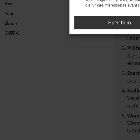
Technologien eingesetzt, die v
VW
die für Ihre Interessen relevant s
Beim Lad
Seat
Hier sin
Speichern
Škoda
Über
CUPRA
Laden
Prüf
Manch
einem
Start
Das 
Stell
Veral
nicht
Wend
Wenn 
beheb