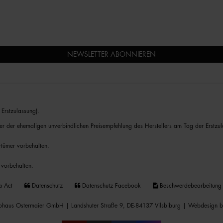
NEWSLETTER ABONNIEREN
Erstzulassung).
er der ehemaligen unverbindlichen Preisempfehlung des Herstellers am Tag der Erstzul
rrtümer vorbehalten.
 vorbehalten.
a Act
Datenschutz
Datenschutz Facebook
Beschwerdebearbeitung
haus Ostermaier GmbH | Landshuter Straße 9, DE-84137 Vilsbiburg |
Webdesign b