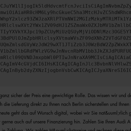
ICJuYW1lIjogIk5ldHdvcmtFcnJvciIsCiAgImNvbmZpZ
cmwiOiAiaHR0cHM6Ly9hcGkueC5ha3MtcHJvZC5hdWRhc
ZWhpY2xlcz93ZWJzaXRlPTVmNWI2MGIzMzkyMTRiMTk1Y
bHRlclswXVt2YWx1ZV09dHJ1ZSZmaWx0ZXJbMV1bZmllb
JTIyYXVkYXJpc19pZCUyMiUzQSUyMjViODNlMzc3OGE5Y
b3BdPUlOJmZpbHRlclsyXVtmaWVsZF09dXNhZ2VTdGF0Z
NUQmZmlsdGVyWzJdW29wXT1JTiZzb3J0WzBdW2ZpZWxkX
MV1bZmllbGRdPWlzVG9wJnNvcnRbMV1bb3JkZXJdPURFU
cmRlcl09QVNDJmxpbWl0PTIwJnNraXA9MCIsCiAgICAia
ICAgImV4cGVjdCI6IHsKICAgICAgInJlc3BvbnNlVHlwZ
ICAgInByb2dyZXNzIjogbnVsbCwKICAgICJyaXNreSI6I
anz sicher der Preis eine gewichtige Rolle. Das wissen wir und 
ie Lieferung direkt zu Ihnen nach Berlin sicherstellen und Ihnen
heute geht das auf Wunsch digital, wobei wir Sie nat&uuml;rlich
wir gerne auch auf unsere Finanzierung hin. Zahlen Sie Ihren Aud
 in Zahlung. Wir zahlen H&ouml;chstpreise und rechnen diese au