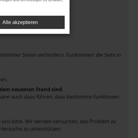
rfolgen und um Anzeigen zu schalten,
Alle akzeptieren
mmter Seiten verhindern. Funktioniert die Seite in
en.
f dem neuesten Stand sind.
rn kann auch dazu führen, dass bestimmte Funktionen
e uns bitte. Wir werden versuchen, das Problem zu
hlersuche zu unterstützen: