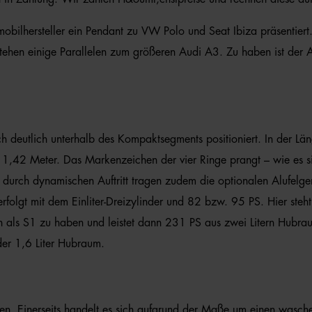
mobilhersteller ein Pendant zu VW Polo und Seat Ibiza präsentie
estehen einige Parallelen zum größeren Audi A3. Zu haben ist der 
ich deutlich unterhalb des Kompaktsegments positioniert. In der 
1,42 Meter. Das Markenzeichen der vier Ringe prangt – wie es si
durch dynamischen Auftritt tragen zudem die optionalen Alufelgen
r erfolgt mit dem Einliter-Dreizylinder und 82 bzw. 95 PS. Hier ste
h als S1 zu haben und leistet dann 231 PS aus zwei Litern Hubr
der 1,6 Liter Hubraum.
en. Einerseits handelt es sich aufgrund der Maße um einen wasche