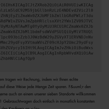
yI6IHsKICAgICJtZXRob2QiOiAiR0VUIiwKICAg
mlzLm5ldC92MS9jbGllbnRzLzE4NDEvd2Vic2l0
zZhNjEyZiZmaWx0ZXJbMF1bZmllbGRdPWlzT3du
GRdPW1vZGVsJmZpbHRlclsxXVt2YWx1ZV09JTVC
TUyMzAyNTAwMTg0YyUyMiU3RCU1RCZmaWx0ZXJb
SZmaWx0ZXJbMl1bdmFsdWVdPSU1QiUyMlVTRUQl
T1pc093biZzb3J0WzBdW29yZGVyXT1ERVNDJnNv
0Mmc29ydFsyXVtmaWVsZF09cHJpY2Umc29ydFsy
GVhZGVycyI6IHt9LAogICAgImJvZHkiOiBudWxs
SI6ICIiCiAgICB9LAogICAgInRpbWVvdXQiOiAw
GZhbHNlCiAgfQp9
dem tragen wir Rechnung, indem wir Ihnen echte
 auf diese Weise jede Menge Zeit sparen. F&uuml;r den
 gerne auch an einem unserer sieben Standorte willkommen
i A1 Gebrauchtwagen doch einfach in monatlich konstanten
f den Kaufpreis an.</p>