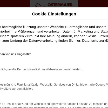
Cookie Einstellungen
te
ie bestmögliche Nutzung unserer Webseite zu ermöglichen und unsere
hierbei Ihre Präferenzen und verarbeiten Daten für Marketing und Stati
einem späteren Zeitpunkt Ihre Meinung ändern, können Sie die Einwillig
chtwagen Top Angebote
en zum Umfang der Datenverarbeitung finden Sie hier:
Datenschutzerkl
ERFEKT FÜR BERLIN GEEIGNET
en von uns eingesetzt:
zusammen. Dies ließe sich natürlich auch für andere Orte sagen,
rlich, um die Kernfunktionalität der Webseite zu gewährleisten.
it Audi und sind von der Qualität der Fahrzeuge begeistert. Denn
ies, dass jedes Auto in unserer Meisterwerkstatt gastiert und dor
estmögliche Funktionalität der Webseite. Services von Drittanbietern wie Google 
aßen von Berlin lassen. Ohne „Wenn und Aber“.
eitere werden aktiviert.
LER: NETWORK ERROR
 es uns, die Nutzung der Webseite zu analysieren, um die Leistung zu messen u