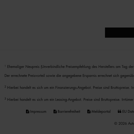
1
Ehemaliger Neupreis (Unverbindliche Preisempfehlung des Herstellers am Tag der 
Der errechnete Preisvorteil sowie die angegebene Ersparnis errechnet sich gegenüb
2
Hierbei handelt es sich um ein Finanzierungs-Angebot. Preise sind Bruttopreise. I
3
Hierbei handelt es sich um ein Leasing-Angebot. Preise sind Bruttopreise. Irrtümer
Impressum
Barrierefreiheit
Meldeportal
EU Dat
© 2026 Auto