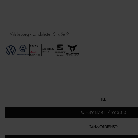
TEL
:
+49 8741 / 9633 0
24H-NOTDIENST
: