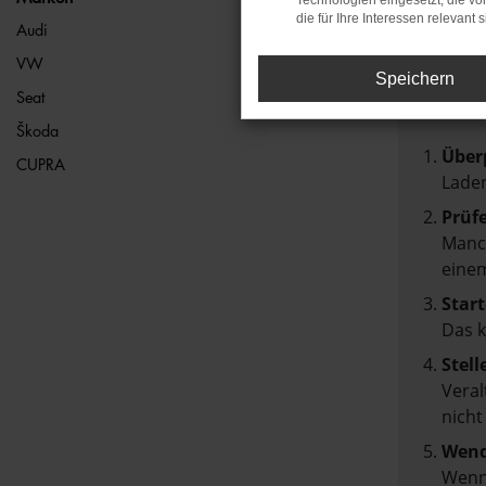
Technologien eingesetzt, die v
die für Ihre Interessen relevant s
FEH
Audi
VW
Speichern
Beim Lad
Seat
Hier sin
Škoda
Über
CUPRA
Laden
Prüf
Manch
einem
Start
Das 
Stell
Veral
nicht
Wend
Wenn 