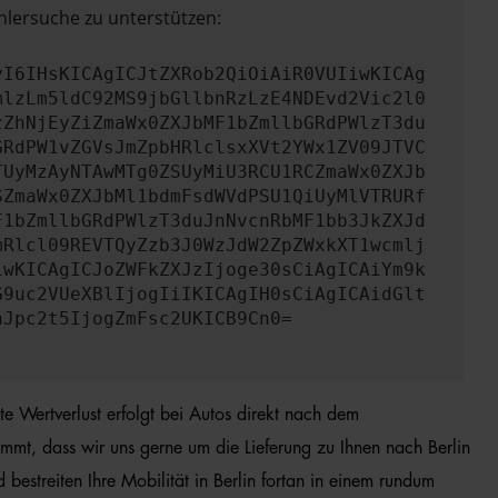
hlersuche zu unterstützen:
yI6IHsKICAgICJtZXRob2QiOiAiR0VUIiwKICAg
mlzLm5ldC92MS9jbGllbnRzLzE4NDEvd2Vic2l0
zZhNjEyZiZmaWx0ZXJbMF1bZmllbGRdPWlzT3du
GRdPW1vZGVsJmZpbHRlclsxXVt2YWx1ZV09JTVC
TUyMzAyNTAwMTg0ZSUyMiU3RCU1RCZmaWx0ZXJb
SZmaWx0ZXJbMl1bdmFsdWVdPSU1QiUyMlVTRURf
F1bZmllbGRdPWlzT3duJnNvcnRbMF1bb3JkZXJd
mRlcl09REVTQyZzb3J0WzJdW2ZpZWxkXT1wcmlj
iwKICAgICJoZWFkZXJzIjoge30sCiAgICAiYm9k
G9uc2VUeXBlIjogIiIKICAgIH0sCiAgICAidGlt
nJpc2t5IjogZmFsc2UKICB9Cn0=
e Wertverlust erfolgt bei Autos direkt nach dem
mt, dass wir uns gerne um die Lieferung zu Ihnen nach Berlin
estreiten Ihre Mobilität in Berlin fortan in einem rundum