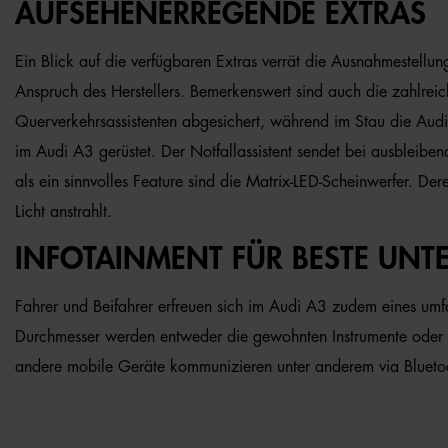
AUFSEHENERREGENDE EXTRAS
Ein Blick auf die verfügbaren Extras verrät die Ausnahmestellun
Anspruch des Herstellers. Bemerkenswert sind auch die zahlrei
Querverkehrsassistenten abgesichert, während im Stau die Audi
im Audi A3 gerüstet. Der Notfallassistent sendet bei ausbleiben
als ein sinnvolles Feature sind die Matrix-LED-Scheinwerfer. Der
Licht anstrahlt.
INFOTAINMENT FÜR BESTE UNT
Fahrer und Beifahrer erfreuen sich im Audi A3 zudem eines umfan
Durchmesser werden entweder die gewohnten Instrumente oder d
andere mobile Geräte kommunizieren unter anderem via Blueto