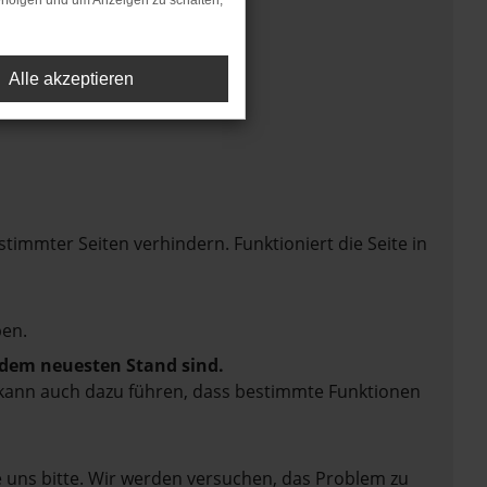
rfolgen und um Anzeigen zu schalten,
Alle akzeptieren
mmter Seiten verhindern. Funktioniert die Seite in
en.
f dem neuesten Stand sind.
rn kann auch dazu führen, dass bestimmte Funktionen
e uns bitte. Wir werden versuchen, das Problem zu