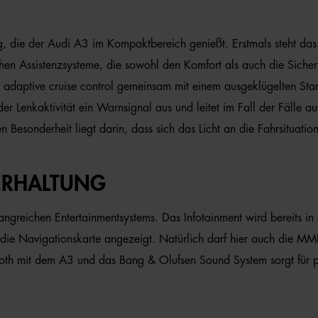
g, die der Audi A3 im Kompaktbereich genießt. Erstmals steht das 
chen Assistenzsysteme, die sowohl den Komfort als auch die Siche
 adaptive cruise control gemeinsam mit einem ausgeklügelten Star
der Lenkaktivität ein Warnsignal aus und leitet im Fall der Fälle 
en Besonderheit liegt darin, dass sich das Licht an die Fahrsituati
ERHALTUNG
greichen Entertainmentsystems. Das Infotainment wird bereits in d
ie Navigationskarte angezeigt. Natürlich darf hier auch die MM
oth mit dem A3 und das Bang & Olufsen Sound System sorgt für p