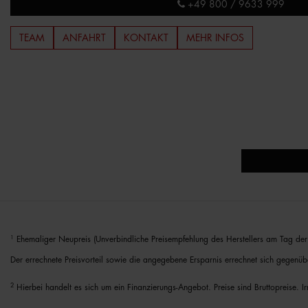
+49 800 / 9633 999
TEAM
ANFAHRT
KONTAKT
MEHR INFOS
1
Ehemaliger Neupreis (Unverbindliche Preisempfehlung des Herstellers am Tag der 
Der errechnete Preisvorteil sowie die angegebene Ersparnis errechnet sich gegenüb
2
Hierbei handelt es sich um ein Finanzierungs-Angebot. Preise sind Bruttopreise. I