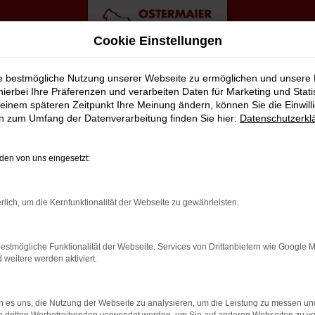
Cookie Einstellungen
ie bestmögliche Nutzung unserer Webseite zu ermöglichen und unsere
hierbei Ihre Präferenzen und verarbeiten Daten für Marketing und Stati
einem späteren Zeitpunkt Ihre Meinung ändern, können Sie die Einwillig
wagen Top Angebote
en zum Umfang der Datenverarbeitung finden Sie hier:
Datenschutzerkl
NS MOBIL IN BERLIN
en von uns eingesetzt:
eboten werden Fahrzeuge, die zwar gebraucht sind, jedoch erst v
rlich, um die Kernfunktionalität der Webseite zu gewährleisten.
ellen wir in unserer Meisterwerkstatt nahezu nie fest. Dennoch ko
ofitieren zudem davon, dass die Modelle aus der aktuellen Gener
estmögliche Funktionalität der Webseite. Services von Drittanbietern wie Google 
eingefahren. Sie brauchen nur noch einzusteigen und durchzustarte
eitere werden aktiviert.
 es uns, die Nutzung der Webseite zu analysieren, um die Leistung zu messen u