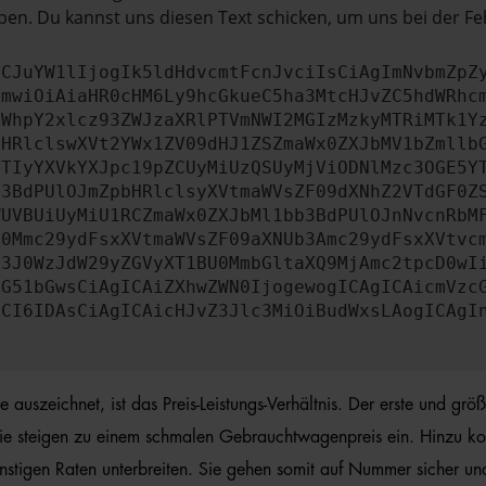
en. Du kannst uns diesen Text schicken, um uns bei der Fe
ICJuYW1lIjogIk5ldHdvcmtFcnJvciIsCiAgImNvbmZpZ
cmwiOiAiaHR0cHM6Ly9hcGkueC5ha3MtcHJvZC5hdWRhc
ZWhpY2xlcz93ZWJzaXRlPTVmNWI2MGIzMzkyMTRiMTk1Y
bHRlclswXVt2YWx1ZV09dHJ1ZSZmaWx0ZXJbMV1bZmllb
JTIyYXVkYXJpc19pZCUyMiUzQSUyMjViODNlMzc3OGE5Y
b3BdPUlOJmZpbHRlclsyXVtmaWVsZF09dXNhZ2VTdGF0Z
WUVBUiUyMiU1RCZmaWx0ZXJbMl1bb3BdPUlOJnNvcnRbM
U0Mmc29ydFsxXVtmaWVsZF09aXNUb3Amc29ydFsxXVtvc
b3J0WzJdW29yZGVyXT1BU0MmbGltaXQ9MjAmc2tpcD0wI
IG51bGwsCiAgICAiZXhwZWN0IjogewogICAgICAicmVzc
dCI6IDAsCiAgICAicHJvZ3Jlc3MiOiBudWxsLAogICAgI
szeichnet, ist das Preis-Leistungs-Verhältnis. Der erste und größt
ie steigen zu einem schmalen Gebrauchtwagenpreis ein. Hinzu kom
tigen Raten unterbreiten. Sie gehen somit auf Nummer sicher und b