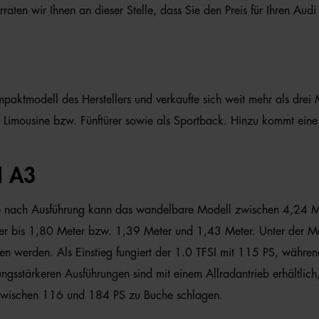
raten wir Ihnen an dieser Stelle, dass Sie den Preis für Ihren Au
mpaktmodell des Herstellers und verkaufte sich weit mehr als drei
he Limousine bzw. Fünftürer sowie als Sportback. Hinzu kommt ein
 A3
. Je nach Ausführung kann das wandelbare Modell zwischen 4,24 M
er bis 1,80 Meter bzw. 1,39 Meter und 1,43 Meter. Unter der Mot
n werden. Als Einstieg fungiert der 1.0 TFSI mit 115 PS, währe
ungsstärkeren Ausführungen sind mit einem Allradantrieb erhältlic
en zwischen 116 und 184 PS zu Buche schlagen.