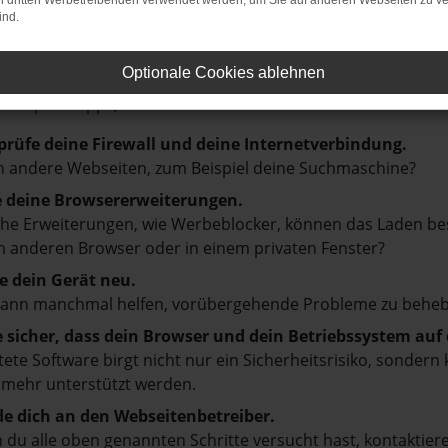
on dritten Werbetreibenden verwendet werden, um Sie auf anderen Webseiten zu ve
ind.
LER: NETWORK ERROR
Optionale Cookies ablehnen
en ist ein Fehler aufgetreten.
d ein paar Tipps, die dir helfen können:
prüfe deine Firewall und deine Internetverbindung.
 andere Webseiten, zum Beispiel deine Suchmaschine?
e deine Browsererweiterungen.
e Erweiterungen, wie Werbeblocker, können das Laden besti
 anderen Browser oder in einem privaten Fenster?
e dein Gerät neu.
kann manchmal helfen, vorübergehende Probleme zu beheb
e sicher, dass dein Browser und dein Betriebssystem au
tete Software birgt nicht nur ein Sicherheitsrisiko, sonde
 mehr unterstützt werden.
e dich an den Webseitenbetreiber.
du alle oben genannten Schritte versucht hast, kontaktier