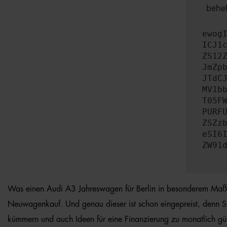
beheb
ewog
ICJ1
ZS12
JmZp
JTdC
MV1b
T05F
PURF
ZSZz
eSI6
ZW91
Was einen Audi A3 Jahreswagen für Berlin in besonderem Maße au
Neuwagenkauf. Und genau dieser ist schon eingepreist, denn S
kümmern und auch Ideen für eine Finanzierung zu monatlich güns