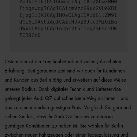
Ym9keSI6IG51bGwsCiAgICAiZXhwZWN0
IjogewogICAgICAicmVzcG9uc2VUeXBl
IjogIiIKICAgIH0sCiAgICAidGltZW91
dCI6IDAsCiAgICAicHJvZ3Jlc3MiOiBu
dWxsLAogICAgInJpc2t5IjogZmFsc2UK
ICB9Cn0=
Ostermaier ist ein Familienbetrieb mit vielen Jahrzehnten
Erfahrung. Seit geraumer Zeit sind wir auch für Kundinnen
und Kunden aus Berlin tätig und erweitern auf diese Weise
unseren Radius. Dank digitaler Technik und Lieferservice
gelangt jeder Audi Q7 auf schnellstem Weg zu Ihnen – und
das zu einem rundum günstigen Preis. Vergleich Sie gern und
stellen Sie fest, dass Ihr Audi Q7 bei uns zu überaus
günstigen Konditionen zu haben ist. Sie wählen für Berlin
zwischen neuen Fahrzeugen oder einer Tageszulassung und