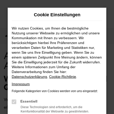
Zum
Cookie Einstellungen
Hauptinhalt
springen
Wir nutzen Cookies, um Ihnen die bestmögliche
Nutzung unserer Webseite zu ermöglichen und unsere
Startseite
Berlin
Audi
Audi Q7 für Berlin Top Angebote
Kommunikation mit Ihnen zu verbessern. Wir
berücksichtigen hierbei Ihre Präferenzen und
verarbeiten Daten für Marketing und Statistiken nur,
wenn Sie uns Ihre Einwilligung geben. Wenn Sie zu
Audi Q7 für Berlin Top
einem späteren Zeitpunkt Ihre Meinung ändern, können
Sie die Einwilligung jederzeit für die Zukunft widerrufen.
Angebote
Weitere Informationen zum Umfang der
Datenverarbeitung finden Sie hier:
Datenschutzerklärung
,
Cookie-Richtlinie
.
WIE WÄRE ES MIT EINEM AUDI
Impressum
Q7 FÜR BERLIN?
Folgende Kategorien von Cookies werden von uns eingesetzt:
Wer zu uns und damit zur Auto-Familie Ostermaier kommt,
Essentiell
erhält viele Vorschläge rund um die Mobilität. Das gilt
Diese Technologien sind erforderlich, um die
Kernfunktionalität der Webseite zu gewährleisten.