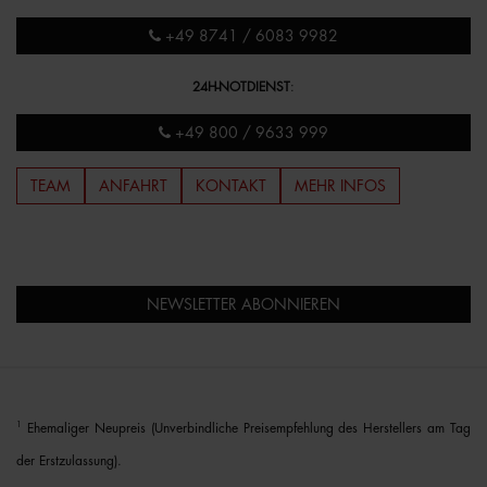
+49 8741 / 6083 9982
24H-NOTDIENST
:
+49 800 / 9633 999
TEAM
ANFAHRT
KONTAKT
MEHR INFOS
NEWSLETTER ABONNIEREN
1
Ehemaliger Neupreis (Unverbindliche Preisempfehlung des Herstellers am Tag
der Erstzulassung).