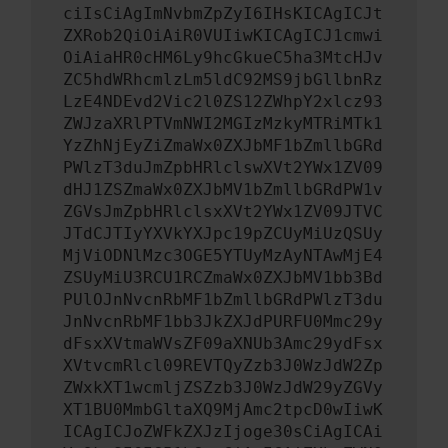
ciIsCiAgImNvbmZpZyI6IHsKICAgICJt
ZXRob2QiOiAiR0VUIiwKICAgICJ1cmwi
OiAiaHR0cHM6Ly9hcGkueC5ha3MtcHJv
ZC5hdWRhcmlzLm5ldC92MS9jbGllbnRz
LzE4NDEvd2Vic2l0ZS12ZWhpY2xlcz93
ZWJzaXRlPTVmNWI2MGIzMzkyMTRiMTk1
YzZhNjEyZiZmaWx0ZXJbMF1bZmllbGRd
PWlzT3duJmZpbHRlclswXVt2YWx1ZV09
dHJ1ZSZmaWx0ZXJbMV1bZmllbGRdPW1v
ZGVsJmZpbHRlclsxXVt2YWx1ZV09JTVC
JTdCJTIyYXVkYXJpc19pZCUyMiUzQSUy
MjViODNlMzc3OGE5YTUyMzAyNTAwMjE4
ZSUyMiU3RCU1RCZmaWx0ZXJbMV1bb3Bd
PUlOJnNvcnRbMF1bZmllbGRdPWlzT3du
JnNvcnRbMF1bb3JkZXJdPURFU0Mmc29y
dFsxXVtmaWVsZF09aXNUb3Amc29ydFsx
XVtvcmRlcl09REVTQyZzb3J0WzJdW2Zp
ZWxkXT1wcmljZSZzb3J0WzJdW29yZGVy
XT1BU0MmbGltaXQ9MjAmc2tpcD0wIiwK
ICAgICJoZWFkZXJzIjoge30sCiAgICAi