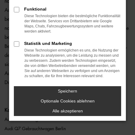
natürlich auch für Berlin und Umgebung, wo wir gerne den
Funktional
Audi Q7 empfehlen. Die Rede ist von einem rundum
Diese Technologien bieten die bestmögliche Funktionalität
bewährten und zuverlässigen Fahrzeug, das perfekt zu
der Webseite. Services von Drittanbietern wie Google
Maps, Chats, Fahrzeugbewertungssystem und weitere
nahezu jedem Anspruch in Berlin passt. Gerne lassen wir Sie
werden aktiviert.
bei uns vor Ort einsteigen oder übernehmen die komplette
Statistik und Marketing
Beratung auf digitalem Weg. Der Vorteil liegt auf der Hand,
Diese Technologien ermöglichen es uns, die Nutzung der
denn so erhalten Sie Ihren Audi Q7 frei Haus und erfreuen
Webseite zu analysieren, um die Leistung zu messen und
zu verbessern. Zudem werden Technologien eingesetzt,
sich an der direkten Lieferung nach Berlin ohne für den
die von dritten Werbetreibenden verwendet werden, um
Sie auf anderen Webseiten zu verfolgen und um Anzeigen
Autokauf Ihre eigenen vier Wände zu verlassen. Klingt gut?
zu schalten, die für Ihre Interessen relevant sind.
Dann kontaktieren Sie uns noch heute.
Speichern
Optionale Cookies ablehnen
Kategorie
Alle akzeptieren
Audi Q7 Neuwagen Berlin
Audi Q7 Gebrauchtwagen Berlin