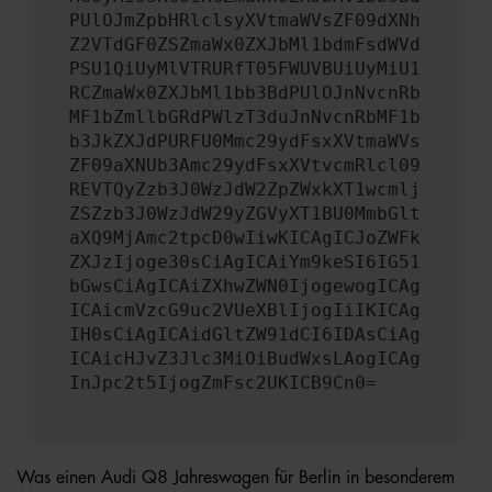
PUlOJmZpbHRlclsyXVtmaWVsZF09dXNh
Z2VTdGF0ZSZmaWx0ZXJbMl1bdmFsdWVd
PSU1QiUyMlVTRURfT05FWUVBUiUyMiU1
RCZmaWx0ZXJbMl1bb3BdPUlOJnNvcnRb
MF1bZmllbGRdPWlzT3duJnNvcnRbMF1b
b3JkZXJdPURFU0Mmc29ydFsxXVtmaWVs
ZF09aXNUb3Amc29ydFsxXVtvcmRlcl09
REVTQyZzb3J0WzJdW2ZpZWxkXT1wcmlj
ZSZzb3J0WzJdW29yZGVyXT1BU0MmbGlt
aXQ9MjAmc2tpcD0wIiwKICAgICJoZWFk
ZXJzIjoge30sCiAgICAiYm9keSI6IG51
bGwsCiAgICAiZXhwZWN0IjogewogICAg
ICAicmVzcG9uc2VUeXBlIjogIiIKICAg
IH0sCiAgICAidGltZW91dCI6IDAsCiAg
ICAicHJvZ3Jlc3MiOiBudWxsLAogICAg
InJpc2t5IjogZmFsc2UKICB9Cn0=
Was einen Audi Q8 Jahreswagen für Berlin in besonderem