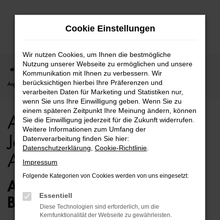
Zum
Cookie Einstellungen
Hauptinhalt
springen
Wir nutzen Cookies, um Ihnen die bestmögliche
Nutzung unserer Webseite zu ermöglichen und unsere
Startseite
Berlin
Audi
Audi Q8
Audi Q8 für Berlin Jahreswagen Top
Kommunikation mit Ihnen zu verbessern. Wir
berücksichtigen hierbei Ihre Präferenzen und
Angebote
verarbeiten Daten für Marketing und Statistiken nur,
wenn Sie uns Ihre Einwilligung geben. Wenn Sie zu
einem späteren Zeitpunkt Ihre Meinung ändern, können
Audi Q8 für Berlin
Sie die Einwilligung jederzeit für die Zukunft widerrufen.
Weitere Informationen zum Umfang der
Jahreswagen Top
Datenverarbeitung finden Sie hier:
Datenschutzerklärung
,
Cookie-Richtlinie
.
Angebote
Impressum
Folgende Kategorien von Cookies werden von uns eingesetzt:
AUDI Q8 JAHRESWAGEN –
Essentiell
BESTENS MOBIL IN BERLIN
Diese Technologien sind erforderlich, um die
Kernfunktionalität der Webseite zu gewährleisten.