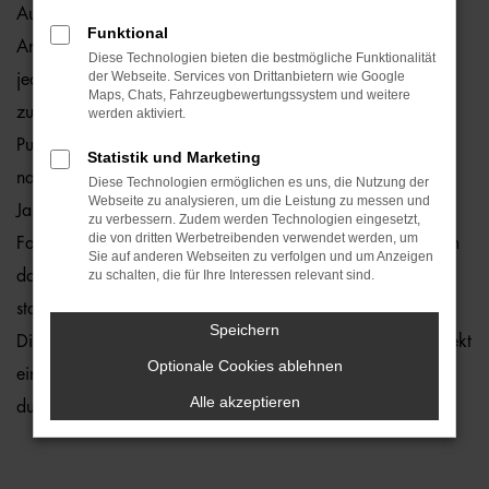
Audi Q8 Jahreswagen sind ein echter Preishit für Berlin.
Funktional
Angeboten werden Fahrzeuge, die zwar gebraucht sind,
Diese Technologien bieten die bestmögliche Funktionalität
der Webseite. Services von Drittanbietern wie Google
jedoch erst vor maximal zwölf Monaten zum ersten Mal
Maps, Chats, Fahrzeugbewertungssystem und weitere
zugelassen wurden. Fast noch neu trifft es ebenfalls auf den
werden aktiviert.
Punkt, denn Mängel stellen wir in unserer Meisterwerkstatt
Statistik und Marketing
nahezu nie fest. Dennoch kontrollieren wir jeden Audi Q8
Diese Technologien ermöglichen es uns, die Nutzung der
Webseite zu analysieren, um die Leistung zu messen und
Jahreswagen vor dem Verkauf und entlassen nur 1a-
zu verbessern. Zudem werden Technologien eingesetzt,
die von dritten Werbetreibenden verwendet werden, um
Fahrzeuge auf die Straßen von Berlin. Sie profitieren zudem
Sie auf anderen Webseiten zu verfolgen und um Anzeigen
davon, dass die Modelle aus der aktuellen Generation
zu schalten, die für Ihre Interessen relevant sind.
stammen und entsprechend mit vielen Extras daherkommen.
Speichern
Die Motoren sind effizient und das Auto wurde bereits perfekt
Optionale Cookies ablehnen
eingefahren. Sie brauchen nur noch einzusteigen und
Alle akzeptieren
durchzustarten.