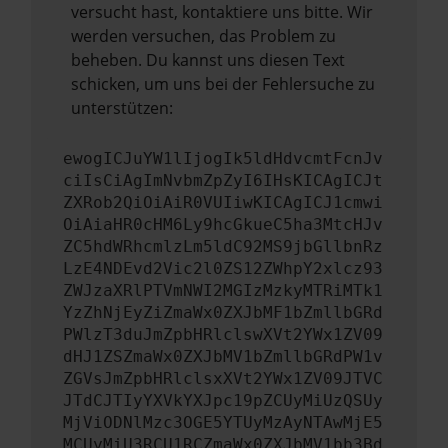
versucht hast, kontaktiere uns bitte. Wir
werden versuchen, das Problem zu
beheben. Du kannst uns diesen Text
schicken, um uns bei der Fehlersuche zu
unterstützen:
ewogICJuYW1lIjogIk5ldHdvcmtFcnJv
ciIsCiAgImNvbmZpZyI6IHsKICAgICJt
ZXRob2QiOiAiR0VUIiwKICAgICJ1cmwi
OiAiaHR0cHM6Ly9hcGkueC5ha3MtcHJv
ZC5hdWRhcmlzLm5ldC92MS9jbGllbnRz
LzE4NDEvd2Vic2l0ZS12ZWhpY2xlcz93
ZWJzaXRlPTVmNWI2MGIzMzkyMTRiMTk1
YzZhNjEyZiZmaWx0ZXJbMF1bZmllbGRd
PWlzT3duJmZpbHRlclswXVt2YWx1ZV09
dHJ1ZSZmaWx0ZXJbMV1bZmllbGRdPW1v
ZGVsJmZpbHRlclsxXVt2YWx1ZV09JTVC
JTdCJTIyYXVkYXJpc19pZCUyMiUzQSUy
MjViODNlMzc3OGE5YTUyMzAyNTAwMjE5
MCUyMiU3RCU1RCZmaWx0ZXJbMV1bb3Bd