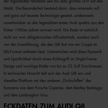
der Ingolstädter Hersteller sein bis dato größtes SUV auf den
Markt. Die Besonderheit bestand darin, dass einerseits voll
und ganz auf neueste Technologie gesetzt, andererseits
unverkennbar an den legendären ersten Audi quattro aus den
frühen 1980er Jahren erinnert wird. Die Rede ist natürlich
nicht nur vom obligatorischen Allradantrieb, sondern auch
von der Linienführung, die den Q8 fast wie ein Coupé im
XXL-Format auftreten lässt. Unterstrichen wird diese Dynamik
und Sportlichkeit durch einen Kühlergrill im Single-Frame-
Design und wuchtige Räder von bis zu 22 Zoll Durchmesser.
In technischer Hinsicht teilt sich der Audi Q8 ein- und
dieselbe Plattform mit den anderen „Dickschiffen“ des
Konzerns wie dem Porsche Cayenne, dem Bentley Bentayga
und dem Lamborghini Urus.
ECKDATEN ZUM AUDI Q8