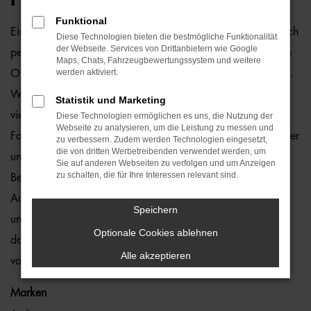
Funktional
Ein Škoda Fabia Gebrauchtwagen und Berlin passen einfach
Diese Technologien bieten die bestmögliche Funktionalität
der Webseite. Services von Drittanbietern wie Google
perfekt zusammen. Dies ließe sich natürlich auch für andere
Maps, Chats, Fahrzeugbewertungssystem und weitere
werden aktiviert.
Orte sagen, denn dieses Modell überzeugt auf ganzer Linie.
Wir von der Auto-Familie Ostermaier arbeiten bereits seit
Statistik und Marketing
vielen Jahren mit Škoda und sind von der Qualität der
Diese Technologien ermöglichen es uns, die Nutzung der
Webseite zu analysieren, um die Leistung zu messen und
Fahrzeuge begeistert. Dennoch gehen wir auf Nummer sicher
zu verbessern. Zudem werden Technologien eingesetzt,
die von dritten Werbetreibenden verwendet werden, um
und schauen bei jedem Škoda Fabia Gebrauchtwagen für
Sie auf anderen Webseiten zu verfolgen und um Anzeigen
zu schalten, die für Ihre Interessen relevant sind.
Berlin genauestens nach. Konkret bedeutet dies, dass jedes
Auto in unserer Meisterwerkstatt gastiert und dort überprüft
Speichern
und ggf. repariert und gewartet wird. Unser Credo besteht
Optionale Cookies ablehnen
darin, dass wir nur erstklassige Fahrzeuge auf die Straßen
Alle akzeptieren
von Berlin lassen. Ohne „Wenn und Aber“.
Marken