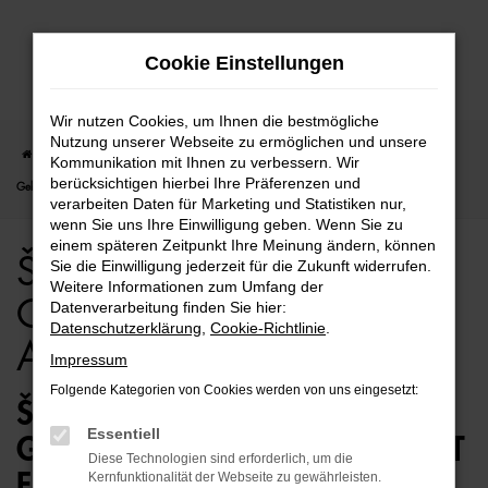
Zum
Cookie Einstellungen
Hauptinhalt
springen
Wir nutzen Cookies, um Ihnen die bestmögliche
Nutzung unserer Webseite zu ermöglichen und unsere
Startseite
Berlin
Škoda
Škoda Fabia
Škoda Fabia für Berlin
Kommunikation mit Ihnen zu verbessern. Wir
berücksichtigen hierbei Ihre Präferenzen und
Gebrauchtwagen Top Angebote
verarbeiten Daten für Marketing und Statistiken nur,
wenn Sie uns Ihre Einwilligung geben. Wenn Sie zu
einem späteren Zeitpunkt Ihre Meinung ändern, können
Škoda Fabia für Berlin
Sie die Einwilligung jederzeit für die Zukunft widerrufen.
Weitere Informationen zum Umfang der
Gebrauchtwagen Top
Datenverarbeitung finden Sie hier:
Datenschutzerklärung
,
Cookie-Richtlinie
.
Angebote
Impressum
Folgende Kategorien von Cookies werden von uns eingesetzt:
ŠKODA FABIA
Essentiell
GEBRAUCHTWAGEN – PERFEKT
Diese Technologien sind erforderlich, um die
FÜR BERLIN GEEIGNET
Kernfunktionalität der Webseite zu gewährleisten.