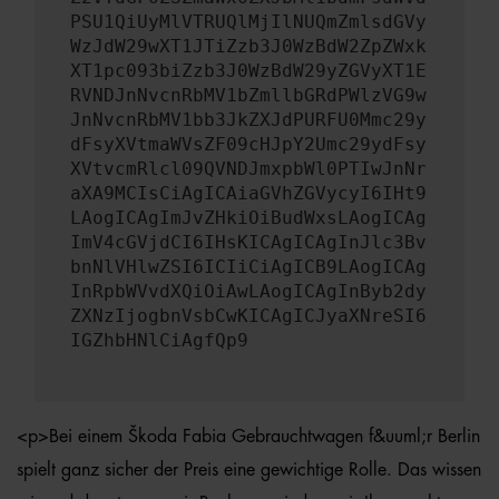
PSU1QiUyMlVTRUQlMjIlNUQmZmlsdGVy
WzJdW29wXT1JTiZzb3J0WzBdW2ZpZWxk
XT1pc093biZzb3J0WzBdW29yZGVyXT1E
RVNDJnNvcnRbMV1bZmllbGRdPWlzVG9w
JnNvcnRbMV1bb3JkZXJdPURFU0Mmc29y
dFsyXVtmaWVsZF09cHJpY2Umc29ydFsy
XVtvcmRlcl09QVNDJmxpbWl0PTIwJnNr
aXA9MCIsCiAgICAiaGVhZGVycyI6IHt9
LAogICAgImJvZHkiOiBudWxsLAogICAg
ImV4cGVjdCI6IHsKICAgICAgInJlc3Bv
bnNlVHlwZSI6ICIiCiAgICB9LAogICAg
InRpbWVvdXQiOiAwLAogICAgInByb2dy
ZXNzIjogbnVsbCwKICAgICJyaXNreSI6
IGZhbHNlCiAgfQp9
<p>Bei einem Škoda Fabia Gebrauchtwagen f&uuml;r Berlin
spielt ganz sicher der Preis eine gewichtige Rolle. Das wissen