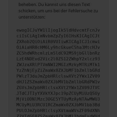
beheben. Du kannst uns diesen Text
schicken, um uns bei der Fehlersuche zu
unterstützen:
ewogICJuYW1lIjogIk5ldHdvcmtFcnJv
ciIsCiAgImNvbmZpZyI6IHsKICAgICJt
ZXRob2QiOiAiR0VUIiwKICAgICJ1cmwi
OiAiaHR0cHM6Ly9hcGkueC5ha3MtcHJv
ZC5hdWRhcmlzLm5ldC92MS9jbGllbnRz
LzE4NDEvd2Vic2l0ZS12ZWhpY2xlcz93
ZWJzaXRlPTVmNWI2MGIzMzkyMTRiMTk1
YzZhNjEyZiZmaWx0ZXJbMF1bZmllbGRd
PWlzT3duJmZpbHRlclswXVt2YWx1ZV09
dHJ1ZSZmaWx0ZXJbMV1bZmllbGRdPW1v
ZGVsJmZpbHRlclsxXVt2YWx1ZV09JTVC
JTdCJTIyYXVkYXJpc19pZCUyMiUzQSUy
MjViODNlMzc3OGE5YTUyMzAyNTAwMWU3
MCUyMiU3RCU1RCZmaWx0ZXJbMV1bb3Bd
PUlOJmZpbHRlclsyXVtmaWVsZF09dXNh
Z2VTdGF0ZSZmaWx0ZXJbMl1bdmFsdWVd