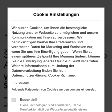
Zum
Cookie Einstellungen
Hauptinhalt
springen
Wir nutzen Cookies, um Ihnen die bestmögliche
Nutzung unserer Webseite zu ermöglichen und unsere
Startseite
Berlin
Škoda
Škoda Fabia für Berlin Top Angebote
Kommunikation mit Ihnen zu verbessern. Wir
berücksichtigen hierbei Ihre Präferenzen und
verarbeiten Daten für Marketing und Statistiken nur,
wenn Sie uns Ihre Einwilligung geben. Wenn Sie zu
Škoda Fabia für Berlin Top
einem späteren Zeitpunkt Ihre Meinung ändern, können
Sie die Einwilligung jederzeit für die Zukunft widerrufen.
Angebote
Weitere Informationen zum Umfang der
Datenverarbeitung finden Sie hier:
Datenschutzerklärung
,
Cookie-Richtlinie
.
WIE WÄRE ES MIT EINEM
Impressum
ŠKODA FABIA FÜR BERLIN?
Folgende Kategorien von Cookies werden von uns eingesetzt:
Wer zu uns und damit zur Auto-Familie Ostermaier kommt,
Essentiell
erhält viele Vorschläge rund um die Mobilität. Das gilt
Diese Technologien sind erforderlich, um die
Kernfunktionalität der Webseite zu gewährleisten.