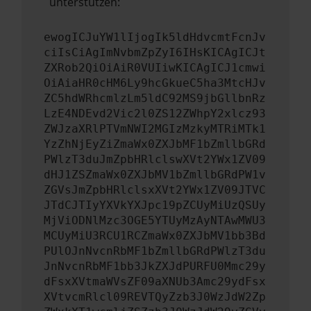
unterstützen:
ewogICJuYW1lIjogIk5ldHdvcmtFcnJv
ciIsCiAgImNvbmZpZyI6IHsKICAgICJt
ZXRob2QiOiAiR0VUIiwKICAgICJ1cmwi
OiAiaHR0cHM6Ly9hcGkueC5ha3MtcHJv
ZC5hdWRhcmlzLm5ldC92MS9jbGllbnRz
LzE4NDEvd2Vic2l0ZS12ZWhpY2xlcz93
ZWJzaXRlPTVmNWI2MGIzMzkyMTRiMTk1
YzZhNjEyZiZmaWx0ZXJbMF1bZmllbGRd
PWlzT3duJmZpbHRlclswXVt2YWx1ZV09
dHJ1ZSZmaWx0ZXJbMV1bZmllbGRdPW1v
ZGVsJmZpbHRlclsxXVt2YWx1ZV09JTVC
JTdCJTIyYXVkYXJpc19pZCUyMiUzQSUy
MjViODNlMzc3OGE5YTUyMzAyNTAwMWU3
MCUyMiU3RCU1RCZmaWx0ZXJbMV1bb3Bd
PUlOJnNvcnRbMF1bZmllbGRdPWlzT3du
JnNvcnRbMF1bb3JkZXJdPURFU0Mmc29y
dFsxXVtmaWVsZF09aXNUb3Amc29ydFsx
XVtvcmRlcl09REVTQyZzb3J0WzJdW2Zp