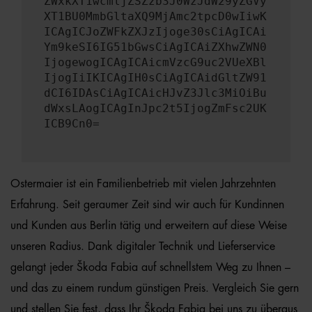
ZWxkXT1wcmljZSZzb3J0WzJdW29yZGVy
XT1BU0MmbGltaXQ9MjAmc2tpcD0wIiwK
ICAgICJoZWFkZXJzIjoge30sCiAgICAi
Ym9keSI6IG51bGwsCiAgICAiZXhwZWN0
IjogewogICAgICAicmVzcG9uc2VUeXBl
IjogIiIKICAgIH0sCiAgICAidGltZW91
dCI6IDAsCiAgICAicHJvZ3Jlc3MiOiBu
dWxsLAogICAgInJpc2t5IjogZmFsc2UK
ICB9Cn0=
Ostermaier ist ein Familienbetrieb mit vielen Jahrzehnten
Erfahrung. Seit geraumer Zeit sind wir auch für Kundinnen
und Kunden aus Berlin tätig und erweitern auf diese Weise
unseren Radius. Dank digitaler Technik und Lieferservice
gelangt jeder Škoda Fabia auf schnellstem Weg zu Ihnen –
und das zu einem rundum günstigen Preis. Vergleich Sie gern
und stellen Sie fest, dass Ihr Škoda Fabia bei uns zu überaus