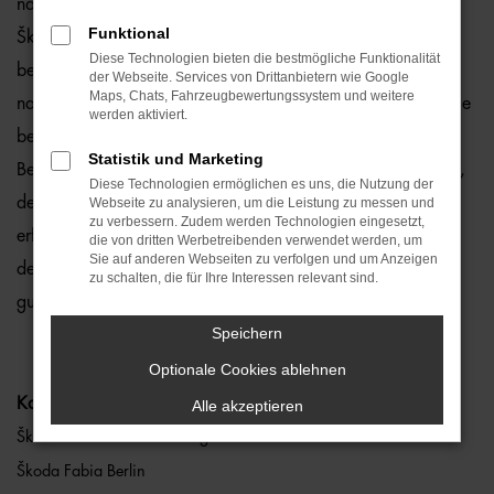
natürlich auch für Berlin und Umgebung, wo wir gerne den
Funktional
Škoda Fabia empfehlen. Die Rede ist von einem rundum
Diese Technologien bieten die bestmögliche Funktionalität
bewährten und zuverlässigen Fahrzeug, das perfekt zu
der Webseite. Services von Drittanbietern wie Google
Maps, Chats, Fahrzeugbewertungssystem und weitere
nahezu jedem Anspruch in Berlin passt. Gerne lassen wir Sie
werden aktiviert.
bei uns vor Ort einsteigen oder übernehmen die komplette
Statistik und Marketing
Beratung auf digitalem Weg. Der Vorteil liegt auf der Hand,
Diese Technologien ermöglichen es uns, die Nutzung der
denn so erhalten Sie Ihren Škoda Fabia frei Haus und
Webseite zu analysieren, um die Leistung zu messen und
zu verbessern. Zudem werden Technologien eingesetzt,
erfreuen sich an der direkten Lieferung nach Berlin ohne für
die von dritten Werbetreibenden verwendet werden, um
Sie auf anderen Webseiten zu verfolgen und um Anzeigen
den Autokauf Ihre eigenen vier Wände zu verlassen. Klingt
zu schalten, die für Ihre Interessen relevant sind.
gut? Dann kontaktieren Sie uns noch heute.
Speichern
Optionale Cookies ablehnen
Kategorie
Alle akzeptieren
Škoda Fabia Gebrauchtwagen Berlin
Škoda Fabia Berlin