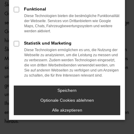
Škoda Jahreswagen liegen im Trend und das hat einen
Funktional
Grund. Wer in Berlin erstklassig und zuverlässig unterwegs
Diese Technologien bieten die bestmögliche Funktionalität
der Webseite. Services von Drittanbietern wie Google
sein möchte, spart mit dieser Form des Autokaufs eine Menge
Maps, Chats, Fahrzeugbewertungssystem und weitere
werden aktiviert.
Geld und muss dennoch kaum qualitative Abstriche
hinnehmen. Warum das so ist? Vor allem, weil ein jeder
Statistik und Marketing
Škoda Jahreswagen maximal vor zwölf Monaten zum ersten
Diese Technologien ermöglichen es uns, die Nutzung der
Webseite zu analysieren, um die Leistung zu messen und
Mal zugelassen wurde. Bei den meisten Modellen handelt es
zu verbessern. Zudem werden Technologien eingesetzt,
die von dritten Werbetreibenden verwendet werden, um
sich somit schon um Fahrzeuge aus der aktuellen Generation
Sie auf anderen Webseiten zu verfolgen und um Anzeigen
zu schalten, die für Ihre Interessen relevant sind.
und fast noch neue Autos. Ganz sicher werden Sie das
gewünschte Modell aus dem Straßenbild von Berlin kennen
Speichern
und ebenfalls sind wir gerne bereit, eine Lieferung direkt zu
Optionale Cookies ablehnen
Ihnen nach Hause zu übernehmen. Das spart Zeit und
Alle akzeptieren
ermöglicht Ihnen den Autokauf aus den eigenen vier Wänden
heraus.