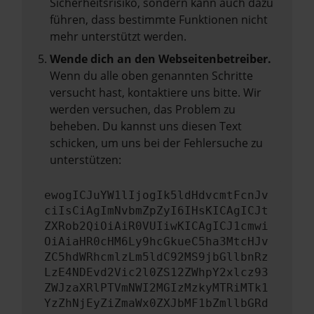
Sicherheitsrisiko, sondern kann auch dazu
führen, dass bestimmte Funktionen nicht
mehr unterstützt werden.
Wende dich an den Webseitenbetreiber.
Wenn du alle oben genannten Schritte
versucht hast, kontaktiere uns bitte. Wir
werden versuchen, das Problem zu
beheben. Du kannst uns diesen Text
schicken, um uns bei der Fehlersuche zu
unterstützen:
ewogICJuYW1lIjogIk5ldHdvcmtFcnJv
ciIsCiAgImNvbmZpZyI6IHsKICAgICJt
ZXRob2QiOiAiR0VUIiwKICAgICJ1cmwi
OiAiaHR0cHM6Ly9hcGkueC5ha3MtcHJv
ZC5hdWRhcmlzLm5ldC92MS9jbGllbnRz
LzE4NDEvd2Vic2l0ZS12ZWhpY2xlcz93
ZWJzaXRlPTVmNWI2MGIzMzkyMTRiMTk1
YzZhNjEyZiZmaWx0ZXJbMF1bZmllbGRd