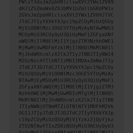
PWlzT3duJmZpbHRlclswXVt2YWx1ZV09
dHJ1ZSZmaWx0ZXJbMV1bZmllbGRdPW1v
ZGVsJmZpbHRlclsxXVt2YWx1ZV09JTVC
JTdCJTIyYXVkYXJpc19pZCUyMiUzQSUy
MjViODNlMzc3OGE5YTUyMzAyNTAwMWU3
MCUyMiU3RCUyQyU3QiUyMmF1ZGFyaXNf
aWQlMjIlM0ElMjI1YjgzZTM3NzhhOWE1
MjMwMjUwMDFmYzklMjIlN0QlMkMlN0Il
MjJhdWRhcmlzX2lkJTIyJTNBJTIyNWI4
M2UzNzc4YTlhNTIzMDI1MDAxZmNmJTIy
JTdEJTJDJTdCJTIyYXVkYXJpc19pZCUy
MiUzQSUyMjViODNlMzc3OGE5YTUyMzAy
NTAwMjEyMSUyMiU3RCUyQyU3QiUyMmF1
ZGFyaXNfaWQlMjIlM0ElMjI1YjgzZTM3
NzhhOWE1MjMwMjUwMDIzMTglMjIlN0Ql
MkMlN0IlMjJhdWRhcmlzX2lkJTIyJTNB
JTIyNWNjOTNmMTZiOTNlNTY1MDFhM2Vk
OGI1JTIyJTdEJTJDJTdCJTIyYXVkYXJp
c19pZCUyMiUzQSUyMjVjYzkzZjQyYjkz
ZTU2NTAwYTIxZDRiNSUyMiU3RCUyQyU3
QiUyMmF1ZGFyaXNfaWQlMjIlM0ElMjI1