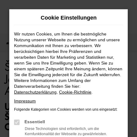
Zum
Cookie Einstellungen
Hauptinhalt
springen
Wir nutzen Cookies, um Ihnen die bestmögliche
Nutzung unserer Webseite zu ermöglichen und unsere
Startseite
Berlin
Škoda
Škoda für Berlin Jahreswagen Top Angebote
Kommunikation mit Ihnen zu verbessern. Wir
berücksichtigen hierbei Ihre Präferenzen und
verarbeiten Daten für Marketing und Statistiken nur,
wenn Sie uns Ihre Einwilligung geben. Wenn Sie zu
Škoda für Berlin
einem späteren Zeitpunkt Ihre Meinung ändern, können
Sie die Einwilligung jederzeit für die Zukunft widerrufen.
Jahreswagen Top
Weitere Informationen zum Umfang der
Datenverarbeitung finden Sie hier:
Angebote
Datenschutzerklärung
,
Cookie-Richtlinie
.
Impressum
UNSERE IDEE FÜR BERLIN –
Folgende Kategorien von Cookies werden von uns eingesetzt:
ŠKODA JAHRESWAGEN VON
Essentiell
OSTERMAIER
Diese Technologien sind erforderlich, um die
Kernfunktionalität der Webseite zu gewährleisten.