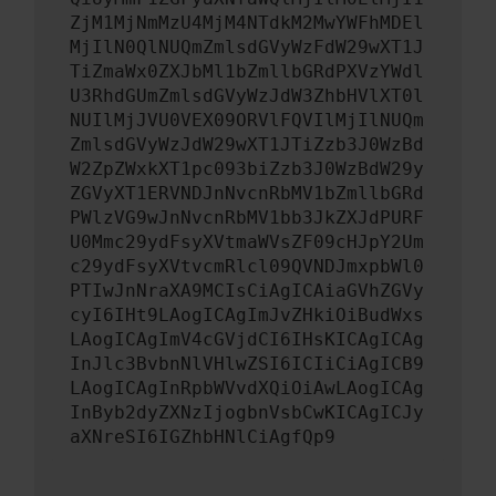
ZjM1MjNmMzU4MjM4NTdkM2MwYWFhMDEl
MjIlN0QlNUQmZmlsdGVyWzFdW29wXT1J
TiZmaWx0ZXJbMl1bZmllbGRdPXVzYWdl
U3RhdGUmZmlsdGVyWzJdW3ZhbHVlXT0l
NUIlMjJVU0VEX09ORVlFQVIlMjIlNUQm
ZmlsdGVyWzJdW29wXT1JTiZzb3J0WzBd
W2ZpZWxkXT1pc093biZzb3J0WzBdW29y
ZGVyXT1ERVNDJnNvcnRbMV1bZmllbGRd
PWlzVG9wJnNvcnRbMV1bb3JkZXJdPURF
U0Mmc29ydFsyXVtmaWVsZF09cHJpY2Um
c29ydFsyXVtvcmRlcl09QVNDJmxpbWl0
PTIwJnNraXA9MCIsCiAgICAiaGVhZGVy
cyI6IHt9LAogICAgImJvZHkiOiBudWxs
LAogICAgImV4cGVjdCI6IHsKICAgICAg
InJlc3BvbnNlVHlwZSI6ICIiCiAgICB9
LAogICAgInRpbWVvdXQiOiAwLAogICAg
InByb2dyZXNzIjogbnVsbCwKICAgICJy
aXNreSI6IGZhbHNlCiAgfQp9