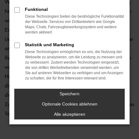
Wie wäre es, wenn Sie schon bald in einem Škoda Kodiaq
Funktional
Neuwagen durch Berlin fahren? Zu teuer? Von wegen, denn
Diese Technologien bieten die bestmögliche Funktionalität
wir von der Auto-Familie Ostermaier erleichtern Ihnen den
der Webseite. Services von Drittanbietern wie Google
Maps, Chats, Fahrzeugbewertungssystem und weitere
Einstieg durch 1a Rabatte. Hinzu kommt, dass wir die
werden aktiviert.
Lieferung unserer Škoda Kodiaq Neuwagen nach Berlin oder
Statistik und Marketing
an einen anderen Ort in der Umgebung ermöglichen und
Diese Technologien ermöglichen es uns, die Nutzung der
Webseite zu analysieren, um die Leistung zu messen und
Ihnen somit lange Wege ersparen. Kaufen Sie ganz bequem
zu verbessern. Zudem werden Technologien eingesetzt,
von zu Hause aus und profitieren Sie von unserem Service.
die von dritten Werbetreibenden verwendet werden, um
Sie auf anderen Webseiten zu verfolgen und um Anzeigen
Hierzu gehört in vollem Umfang auch die Beratung. In
zu schalten, die für Ihre Interessen relevant sind.
diesem Bereich laufen wir zur Höchstform auf und bringen
Speichern
die Erfahrung vieler Jahrzehnte in der Autobranche ein.
Optionale Cookies ablehnen
Zudem üben wir unseren Beruf mit Leidenschaft aus – und das
Tag für Tag.
Alle akzeptieren