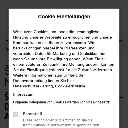
Zum
Cookie Einstellungen
Hauptinhalt
springen
Wir nutzen Cookies, um Ihnen die bestmögliche
Nutzung unserer Webseite zu ermöglichen und unsere
Startseite
Berlin
Škoda
Škoda Kodiaq
Škoda Kodiaq für Berlin Neuwagen
Kommunikation mit Ihnen zu verbessern. Wir
berücksichtigen hierbei Ihre Präferenzen und
Top Angebote
verarbeiten Daten für Marketing und Statistiken nur,
wenn Sie uns Ihre Einwilligung geben. Wenn Sie zu
einem späteren Zeitpunkt Ihre Meinung ändern, können
Škoda Kodiaq für Berlin
Sie die Einwilligung jederzeit für die Zukunft widerrufen.
Weitere Informationen zum Umfang der
Neuwagen Top Angebote
Datenverarbeitung finden Sie hier:
Datenschutzerklärung
,
Cookie-Richtlinie
.
Impressum
ŠKODA KODIAQ NEUWAGEN –
Folgende Kategorien von Cookies werden von uns eingesetzt:
DIE ERSTKLASSIGE
Essentiell
ALTERNATIVE FÜR BERLIN
Diese Technologien sind erforderlich, um die
Kernfunktionalität der Webseite zu gewährleisten.