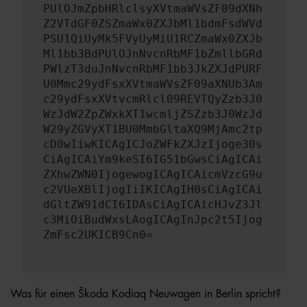
PUlOJmZpbHRlclsyXVtmaWVsZF09dXNh
Z2VTdGF0ZSZmaWx0ZXJbMl1bdmFsdWVd
PSU1QiUyMk5FVyUyMiU1RCZmaWx0ZXJb
Ml1bb3BdPUlOJnNvcnRbMF1bZmllbGRd
PWlzT3duJnNvcnRbMF1bb3JkZXJdPURF
U0Mmc29ydFsxXVtmaWVsZF09aXNUb3Am
c29ydFsxXVtvcmRlcl09REVTQyZzb3J0
WzJdW2ZpZWxkXT1wcmljZSZzb3J0WzJd
W29yZGVyXT1BU0MmbGltaXQ9MjAmc2tp
cD0wIiwKICAgICJoZWFkZXJzIjoge30s
CiAgICAiYm9keSI6IG51bGwsCiAgICAi
ZXhwZWN0IjogewogICAgICAicmVzcG9u
c2VUeXBlIjogIiIKICAgIH0sCiAgICAi
dGltZW91dCI6IDAsCiAgICAicHJvZ3Jl
c3MiOiBudWxsLAogICAgInJpc2t5Ijog
ZmFsc2UKICB9Cn0=
Was für einen Škoda Kodiaq Neuwagen in Berlin spricht?