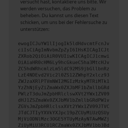
versucht hast, kontaktiere uns bitte. Wir
werden versuchen, das Problem zu
beheben. Du kannst uns diesen Text
schicken, um uns bei der Fehlersuche zu
unterstützen:
ewogICJuYW1lIjogIk5ldHdvcmtFcnJv
ciIsCiAgImNvbmZpZyI6IHsKICAgICJt
ZXRob2QiOiAiR0VUIiwKICAgICJ1cmwi
OiAiaHR0cHM6Ly9hcGkueC5ha3MtcHJv
ZC5hdWRhcmlzLm5ldC92MS9jbGllbnRz
LzE4NDEvd2Vic2l0ZS12ZWhpY2xlcz93
ZWJzaXRlPTVmNWI2MGIzMzkyMTRiMTk1
YzZhNjEyZiZmaWx0ZXJbMF1bZmllbGRd
PWlzT3duJmZpbHRlclswXVt2YWx1ZV09
dHJ1ZSZmaWx0ZXJbMV1bZmllbGRdPW1v
ZGVsJmZpbHRlclsxXVt2YWx1ZV09JTVC
JTdCJTIyYXVkYXJpc19pZCUyMiUzQSUy
MjViODNlMzc3OGE5YTUyMzAyNTAwMWZj
ZiUyMiU3RCU1RCZmaWx0ZXJbMV1bb3Bd