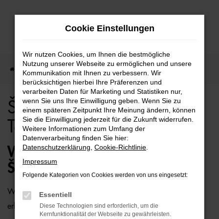
Zum
Cookie Einstellungen
Hauptinhalt
springen
Wir nutzen Cookies, um Ihnen die bestmögliche
Nutzung unserer Webseite zu ermöglichen und unsere
Startseite
Berlin
Škoda
Škoda Kodiaq für Berlin Top Angebote
Kommunikation mit Ihnen zu verbessern. Wir
berücksichtigen hierbei Ihre Präferenzen und
verarbeiten Daten für Marketing und Statistiken nur,
wenn Sie uns Ihre Einwilligung geben. Wenn Sie zu
Škoda Kodiaq für Berlin
einem späteren Zeitpunkt Ihre Meinung ändern, können
Sie die Einwilligung jederzeit für die Zukunft widerrufen.
Top Angebote
Weitere Informationen zum Umfang der
Datenverarbeitung finden Sie hier:
Datenschutzerklärung
,
Cookie-Richtlinie
.
WIE WÄRE ES MIT EINEM
Impressum
ŠKODA KODIAQ FÜR BERLIN?
Folgende Kategorien von Cookies werden von uns eingesetzt:
Wer zu uns und damit zur Auto-Familie Ostermaier kommt,
Essentiell
erhält viele Vorschläge rund um die Mobilität. Das gilt
Diese Technologien sind erforderlich, um die
Kernfunktionalität der Webseite zu gewährleisten.