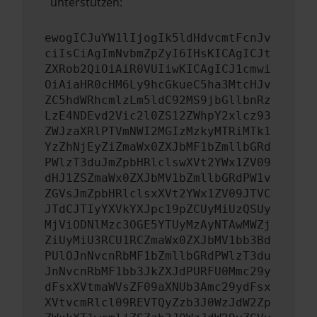
unterstützen:
ewogICJuYW1lIjogIk5ldHdvcmtFcnJv
ciIsCiAgImNvbmZpZyI6IHsKICAgICJt
ZXRob2QiOiAiR0VUIiwKICAgICJ1cmwi
OiAiaHR0cHM6Ly9hcGkueC5ha3MtcHJv
ZC5hdWRhcmlzLm5ldC92MS9jbGllbnRz
LzE4NDEvd2Vic2l0ZS12ZWhpY2xlcz93
ZWJzaXRlPTVmNWI2MGIzMzkyMTRiMTk1
YzZhNjEyZiZmaWx0ZXJbMF1bZmllbGRd
PWlzT3duJmZpbHRlclswXVt2YWx1ZV09
dHJ1ZSZmaWx0ZXJbMV1bZmllbGRdPW1v
ZGVsJmZpbHRlclsxXVt2YWx1ZV09JTVC
JTdCJTIyYXVkYXJpc19pZCUyMiUzQSUy
MjViODNlMzc3OGE5YTUyMzAyNTAwMWZj
ZiUyMiU3RCU1RCZmaWx0ZXJbMV1bb3Bd
PUlOJnNvcnRbMF1bZmllbGRdPWlzT3du
JnNvcnRbMF1bb3JkZXJdPURFU0Mmc29y
dFsxXVtmaWVsZF09aXNUb3Amc29ydFsx
XVtvcmRlcl09REVTQyZzb3J0WzJdW2Zp