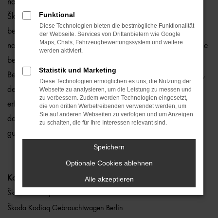
natürlich auch für Berlin und Umgebung, wo wir gerne den
Funktional
Škoda Kodiaq empfehlen. Die Rede ist von einem rundum
Diese Technologien bieten die bestmögliche Funktionalität
bewährten und zuverlässigen Fahrzeug, das perfekt zu
der Webseite. Services von Drittanbietern wie Google
Maps, Chats, Fahrzeugbewertungssystem und weitere
nahezu jedem Anspruch in Berlin passt. Gerne lassen wir Sie
werden aktiviert.
bei uns vor Ort einsteigen oder übernehmen die komplette
Statistik und Marketing
Beratung auf digitalem Weg. Der Vorteil liegt auf der Hand,
Diese Technologien ermöglichen es uns, die Nutzung der
denn so erhalten Sie Ihren Škoda Kodiaq frei Haus und
Webseite zu analysieren, um die Leistung zu messen und
zu verbessern. Zudem werden Technologien eingesetzt,
erfreuen sich an der direkten Lieferung nach Berlin ohne für
die von dritten Werbetreibenden verwendet werden, um
Sie auf anderen Webseiten zu verfolgen und um Anzeigen
den Autokauf Ihre eigenen vier Wände zu verlassen. Klingt
zu schalten, die für Ihre Interessen relevant sind.
gut? Dann kontaktieren Sie uns noch heute.
Speichern
Optionale Cookies ablehnen
Kategorie
Alle akzeptieren
Škoda Kodiaq Berlin
Škoda Kodiaq Gebrauchtwagen Berlin