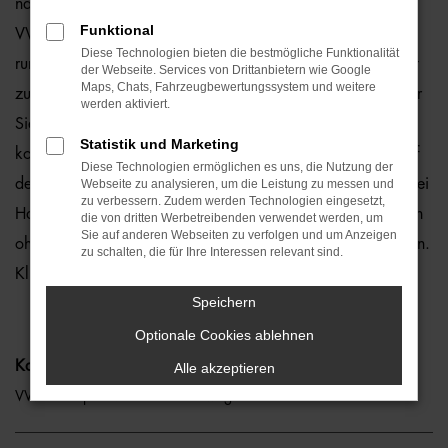
natürlich auch für Berlin und Umgebung, wo wir gerne den
Funktional
VW Golf Sportsvan empfehlen. Die Rede ist von einem
Diese Technologien bieten die bestmögliche Funktionalität
rundum bewährten und zuverlässigen Fahrzeug, das perfekt
der Webseite. Services von Drittanbietern wie Google
Maps, Chats, Fahrzeugbewertungssystem und weitere
zu nahezu jedem Anspruch in Berlin passt. Gerne lassen wir
werden aktiviert.
Sie bei uns vor Ort einsteigen oder übernehmen die
Statistik und Marketing
komplette Beratung auf digitalem Weg. Der Vorteil liegt auf
Diese Technologien ermöglichen es uns, die Nutzung der
der Hand, denn so erhalten Sie Ihren VW Golf Sportsvan frei
Webseite zu analysieren, um die Leistung zu messen und
zu verbessern. Zudem werden Technologien eingesetzt,
Haus und erfreuen sich an der direkten Lieferung nach Berlin
die von dritten Werbetreibenden verwendet werden, um
Sie auf anderen Webseiten zu verfolgen und um Anzeigen
ohne für den Autokauf Ihre eigenen vier Wände zu verlassen.
zu schalten, die für Ihre Interessen relevant sind.
Klingt gut? Dann kontaktieren Sie uns noch heute.
Speichern
Optionale Cookies ablehnen
Kategorie
Alle akzeptieren
VW Golf Sportsvan Gebrauchtwagen Berlin