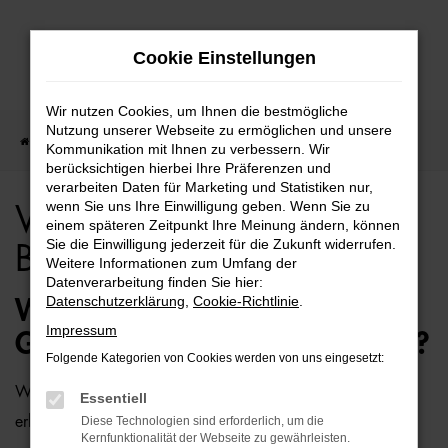
Zum
Cookie Einstellungen
Hauptinhalt
springen
Wir nutzen Cookies, um Ihnen die bestmögliche
Nutzung unserer Webseite zu ermöglichen und unsere
Startseite
Berlin
VW
VW Golf Sportsvan für Berlin Top Angebote
Kommunikation mit Ihnen zu verbessern. Wir
berücksichtigen hierbei Ihre Präferenzen und
verarbeiten Daten für Marketing und Statistiken nur,
wenn Sie uns Ihre Einwilligung geben. Wenn Sie zu
VW Golf Sportsvan für
einem späteren Zeitpunkt Ihre Meinung ändern, können
Sie die Einwilligung jederzeit für die Zukunft widerrufen.
Berlin Top Angebote
Weitere Informationen zum Umfang der
Datenverarbeitung finden Sie hier:
Datenschutzerklärung
,
Cookie-Richtlinie
.
WIE WÄRE ES MIT EINEM VW
Impressum
GOLF SPORTSVAN FÜR BERLIN?
Folgende Kategorien von Cookies werden von uns eingesetzt:
Wer zu uns und damit zur Auto-Familie Ostermaier kommt,
Essentiell
erhält viele Vorschläge rund um die Mobilität. Das gilt
Diese Technologien sind erforderlich, um die
Kernfunktionalität der Webseite zu gewährleisten.