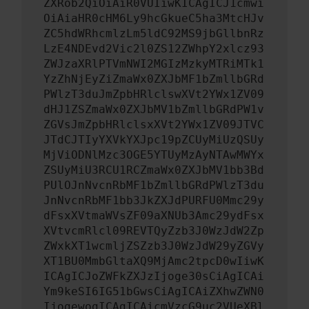
ZXRob2QiOiAiR0VUIiwKICAgICJ1cmwi
OiAiaHR0cHM6Ly9hcGkueC5ha3MtcHJv
ZC5hdWRhcmlzLm5ldC92MS9jbGllbnRz
LzE4NDEvd2Vic2l0ZS12ZWhpY2xlcz93
ZWJzaXRlPTVmNWI2MGIzMzkyMTRiMTk1
YzZhNjEyZiZmaWx0ZXJbMF1bZmllbGRd
PWlzT3duJmZpbHRlclswXVt2YWx1ZV09
dHJ1ZSZmaWx0ZXJbMV1bZmllbGRdPW1v
ZGVsJmZpbHRlclsxXVt2YWx1ZV09JTVC
JTdCJTIyYXVkYXJpc19pZCUyMiUzQSUy
MjViODNlMzc3OGE5YTUyMzAyNTAwMWYx
ZSUyMiU3RCU1RCZmaWx0ZXJbMV1bb3Bd
PUlOJnNvcnRbMF1bZmllbGRdPWlzT3du
JnNvcnRbMF1bb3JkZXJdPURFU0Mmc29y
dFsxXVtmaWVsZF09aXNUb3Amc29ydFsx
XVtvcmRlcl09REVTQyZzb3J0WzJdW2Zp
ZWxkXT1wcmljZSZzb3J0WzJdW29yZGVy
XT1BU0MmbGltaXQ9MjAmc2tpcD0wIiwK
ICAgICJoZWFkZXJzIjoge30sCiAgICAi
Ym9keSI6IG51bGwsCiAgICAiZXhwZWN0
IjogewogICAgICAicmVzcG9uc2VUeXBl