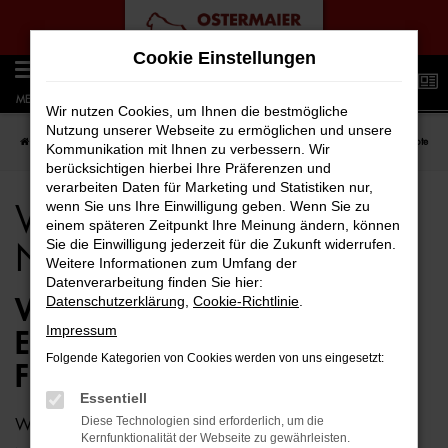
Zum
Cookie Einstellungen
Hauptinhalt
0
springen
MENÜ
Wir nutzen Cookies, um Ihnen die bestmögliche
Nutzung unserer Webseite zu ermöglichen und unsere
Startseite
Berlin
VW
VW ID.3
VW ID.3 für Berlin Neuwagen Top Angebote
Kommunikation mit Ihnen zu verbessern. Wir
berücksichtigen hierbei Ihre Präferenzen und
verarbeiten Daten für Marketing und Statistiken nur,
wenn Sie uns Ihre Einwilligung geben. Wenn Sie zu
VW ID.3 für Berlin
einem späteren Zeitpunkt Ihre Meinung ändern, können
Sie die Einwilligung jederzeit für die Zukunft widerrufen.
Neuwagen Top Angebote
Weitere Informationen zum Umfang der
Datenverarbeitung finden Sie hier:
Datenschutzerklärung
,
Cookie-Richtlinie
.
VW ID.3 NEUWAGEN – DIE
Impressum
ERSTKLASSIGE ALTERNATIVE
Folgende Kategorien von Cookies werden von uns eingesetzt:
FÜR BERLIN
Essentiell
Diese Technologien sind erforderlich, um die
Wie wäre es, wenn Sie schon bald in einem VW ID.3
Kernfunktionalität der Webseite zu gewährleisten.