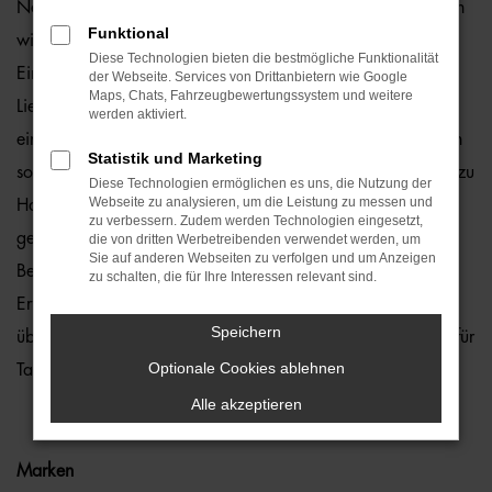
Neuwagen durch Berlin fahren? Zu teuer? Von wegen, denn
Funktional
wir von der Auto-Familie Ostermaier erleichtern Ihnen den
Diese Technologien bieten die bestmögliche Funktionalität
Einstieg durch 1a Rabatte. Hinzu kommt, dass wir die
der Webseite. Services von Drittanbietern wie Google
Maps, Chats, Fahrzeugbewertungssystem und weitere
Lieferung unserer VW ID.3 Neuwagen nach Berlin oder an
werden aktiviert.
einen anderen Ort in der Umgebung ermöglichen und Ihnen
Statistik und Marketing
somit lange Wege ersparen. Kaufen Sie ganz bequem von zu
Diese Technologien ermöglichen es uns, die Nutzung der
Webseite zu analysieren, um die Leistung zu messen und
Hause aus und profitieren Sie von unserem Service. Hierzu
zu verbessern. Zudem werden Technologien eingesetzt,
gehört in vollem Umfang auch die Beratung. In diesem
die von dritten Werbetreibenden verwendet werden, um
Sie auf anderen Webseiten zu verfolgen und um Anzeigen
Bereich laufen wir zur Höchstform auf und bringen die
zu schalten, die für Ihre Interessen relevant sind.
Erfahrung vieler Jahrzehnte in der Autobranche ein. Zudem
Speichern
üben wir unseren Beruf mit Leidenschaft aus – und das Tag für
Optionale Cookies ablehnen
Tag.
Alle akzeptieren
Marken