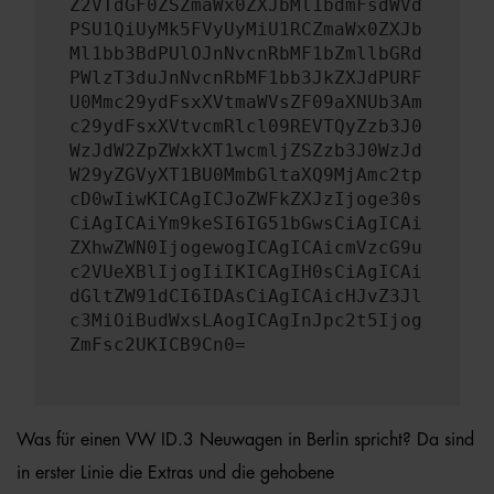
Z2VTdGF0ZSZmaWx0ZXJbMl1bdmFsdWVd
PSU1QiUyMk5FVyUyMiU1RCZmaWx0ZXJb
Ml1bb3BdPUlOJnNvcnRbMF1bZmllbGRd
PWlzT3duJnNvcnRbMF1bb3JkZXJdPURF
U0Mmc29ydFsxXVtmaWVsZF09aXNUb3Am
c29ydFsxXVtvcmRlcl09REVTQyZzb3J0
WzJdW2ZpZWxkXT1wcmljZSZzb3J0WzJd
W29yZGVyXT1BU0MmbGltaXQ9MjAmc2tp
cD0wIiwKICAgICJoZWFkZXJzIjoge30s
CiAgICAiYm9keSI6IG51bGwsCiAgICAi
ZXhwZWN0IjogewogICAgICAicmVzcG9u
c2VUeXBlIjogIiIKICAgIH0sCiAgICAi
dGltZW91dCI6IDAsCiAgICAicHJvZ3Jl
c3MiOiBudWxsLAogICAgInJpc2t5Ijog
ZmFsc2UKICB9Cn0=
Was für einen VW ID.3 Neuwagen in Berlin spricht? Da sind
in erster Linie die Extras und die gehobene