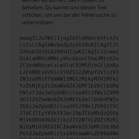
werden versuchen, das Problem zu
beheben. Du kannst uns diesen Text
schicken, um uns bei der Fehlersuche zu
unterstützen:
ewogICJuYW1lIjogIk5ldHdvcmtFcnJv
ciIsCiAgImNvbmZpZyI6IHsKICAgICJt
ZXRob2QiOiAiR0VUIiwKICAgICJ1cmwi
OiAiaHR0cHM6Ly9hcGkueC5ha3MtcHJv
ZC5hdWRhcmlzLm5ldC92MS9jbGllbnRz
LzE4NDEvd2Vic2l0ZS12ZWhpY2xlcz93
ZWJzaXRlPTVmNWI2MGIzMzkyMTRiMTk1
YzZhNjEyZiZmaWx0ZXJbMF1bZmllbGRd
PWlzT3duJmZpbHRlclswXVt2YWx1ZV09
dHJ1ZSZmaWx0ZXJbMV1bZmllbGRdPW1v
ZGVsJmZpbHRlclsxXVt2YWx1ZV09JTVC
JTdCJTIyYXVkYXJpc19pZCUyMiUzQSUy
MjVkODQ4ODZkYjkzZTU2NTViZDZlM2Rj
NiUyMiU3RCU1RCZmaWx0ZXJbMV1bb3Bd
PUlOJmZpbHRlclsyXVtmaWVsZF09dXNh