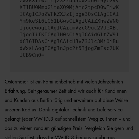
ZWxkXT1wcmljZSZzb3J0WzJdW29yZGVy
XT1BU0MmbGltaXQ9MjAmc2tpcD0wIiwK
ICAgICJoZWFkZXJzIjoge30sCiAgICAi
Ym9keSI6IG51bGwsCiAgICAiZXhwZWN0
IjogewogICAgICAicmVzcG9uc2VUeXBl
IjogIiIKICAgIH0sCiAgICAidGltZW91
dCI6IDAsCiAgICAicHJvZ3Jlc3MiOiBu
dWxsLAogICAgInJpc2t5IjogZmFsc2UK
ICB9Cn0=
Ostermaier ist ein Familienbetrieb mit vielen Jahrzehnten
Erfahrung. Seit geraumer Zeit sind wir auch für Kundinnen
und Kunden aus Berlin tätig und erweitern auf diese Weise
unseren Radius. Dank digitaler Technik und Lieferservice
gelangt jeder VW ID.3 auf schnellstem Weg zu Ihnen – und
das zu einem rundum günstigen Preis. Vergleich Sie gern und
stellen Sie fest, dass Ihr VW ID.3 bei uns zu überaus