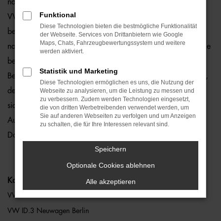
natürlich auch für Berlin und Umgebung, wo wir gerne den
Funktional
VW ID.3 empfehlen. Die Rede ist von einem rundum
Diese Technologien bieten die bestmögliche Funktionalität
bewährten und zuverlässigen Fahrzeug, das perfekt zu
der Webseite. Services von Drittanbietern wie Google
Maps, Chats, Fahrzeugbewertungssystem und weitere
nahezu jedem Anspruch in Berlin passt. Gerne lassen wir Sie
werden aktiviert.
bei uns vor Ort einsteigen oder übernehmen die komplette
Statistik und Marketing
Beratung auf digitalem Weg. Der Vorteil liegt auf der Hand,
Diese Technologien ermöglichen es uns, die Nutzung der
denn so erhalten Sie Ihren VW ID.3 frei Haus und erfreuen
Webseite zu analysieren, um die Leistung zu messen und
zu verbessern. Zudem werden Technologien eingesetzt,
sich an der direkten Lieferung nach Berlin ohne für den
die von dritten Werbetreibenden verwendet werden, um
Sie auf anderen Webseiten zu verfolgen und um Anzeigen
Autokauf Ihre eigenen vier Wände zu verlassen. Klingt gut?
zu schalten, die für Ihre Interessen relevant sind.
Dann kontaktieren Sie uns noch heute.
Speichern
Optionale Cookies ablehnen
Kategorie
Alle akzeptieren
VW ID.3 Berlin
VW ID.3 Neuwagen Berlin