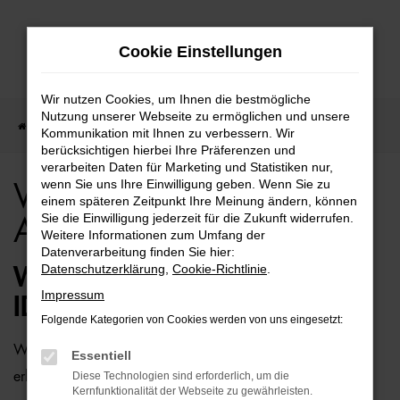
Zum
Cookie Einstellungen
Hauptinhalt
springen
Wir nutzen Cookies, um Ihnen die bestmögliche
Nutzung unserer Webseite zu ermöglichen und unsere
Startseite
Berlin
VW
VW ID.3 für Berlin Top Angebote
Kommunikation mit Ihnen zu verbessern. Wir
berücksichtigen hierbei Ihre Präferenzen und
verarbeiten Daten für Marketing und Statistiken nur,
wenn Sie uns Ihre Einwilligung geben. Wenn Sie zu
VW ID.3 für Berlin Top
einem späteren Zeitpunkt Ihre Meinung ändern, können
Sie die Einwilligung jederzeit für die Zukunft widerrufen.
Angebote
Weitere Informationen zum Umfang der
Datenverarbeitung finden Sie hier:
Datenschutzerklärung
,
Cookie-Richtlinie
.
WIE WÄRE ES MIT EINEM VW
Impressum
ID.3 FÜR BERLIN?
Folgende Kategorien von Cookies werden von uns eingesetzt:
Wer zu uns und damit zur Auto-Familie Ostermaier kommt,
Essentiell
erhält viele Vorschläge rund um die Mobilität. Das gilt
Diese Technologien sind erforderlich, um die
Kernfunktionalität der Webseite zu gewährleisten.