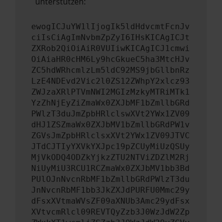
unterstützen:
ewogICJuYW1lIjogIk5ldHdvcmtFcnJv
ciIsCiAgImNvbmZpZyI6IHsKICAgICJt
ZXRob2QiOiAiR0VUIiwKICAgICJ1cmwi
OiAiaHR0cHM6Ly9hcGkueC5ha3MtcHJv
ZC5hdWRhcmlzLm5ldC92MS9jbGllbnRz
LzE4NDEvd2Vic2l0ZS12ZWhpY2xlcz93
ZWJzaXRlPTVmNWI2MGIzMzkyMTRiMTk1
YzZhNjEyZiZmaWx0ZXJbMF1bZmllbGRd
PWlzT3duJmZpbHRlclswXVt2YWx1ZV09
dHJ1ZSZmaWx0ZXJbMV1bZmllbGRdPW1v
ZGVsJmZpbHRlclsxXVt2YWx1ZV09JTVC
JTdCJTIyYXVkYXJpc19pZCUyMiUzQSUy
MjVkODQ4ODZkYjkzZTU2NTViZDZlM2Rj
NiUyMiU3RCU1RCZmaWx0ZXJbMV1bb3Bd
PUlOJnNvcnRbMF1bZmllbGRdPWlzT3du
JnNvcnRbMF1bb3JkZXJdPURFU0Mmc29y
dFsxXVtmaWVsZF09aXNUb3Amc29ydFsx
XVtvcmRlcl09REVTQyZzb3J0WzJdW2Zp