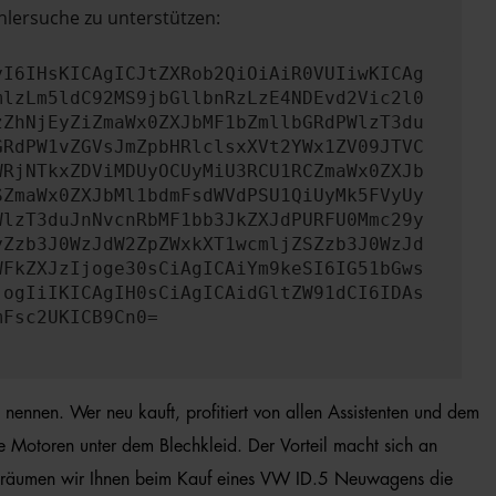
hlersuche zu unterstützen:
yI6IHsKICAgICJtZXRob2QiOiAiR0VUIiwKICAg
mlzLm5ldC92MS9jbGllbnRzLzE4NDEvd2Vic2l0
zZhNjEyZiZmaWx0ZXJbMF1bZmllbGRdPWlzT3du
GRdPW1vZGVsJmZpbHRlclsxXVt2YWx1ZV09JTVC
WRjNTkxZDViMDUyOCUyMiU3RCU1RCZmaWx0ZXJb
SZmaWx0ZXJbMl1bdmFsdWVdPSU1QiUyMk5FVyUy
WlzT3duJnNvcnRbMF1bb3JkZXJdPURFU0Mmc29y
yZzb3J0WzJdW2ZpZWxkXT1wcmljZSZzb3J0WzJd
WFkZXJzIjoge30sCiAgICAiYm9keSI6IG51bGws
jogIiIKICAgIH0sCiAgICAidGltZW91dCI6IDAs
mFsc2UKICB9Cn0=
nennen. Wer neu kauft, profitiert von allen Assistenten und dem
 Motoren unter dem Blechkleid. Der Vorteil macht sich an
ch räumen wir Ihnen beim Kauf eines VW ID.5 Neuwagens die