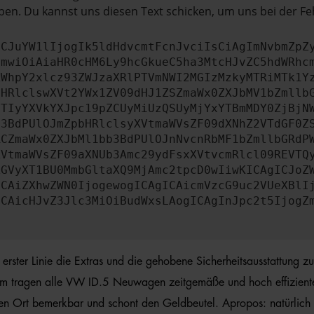
en. Du kannst uns diesen Text schicken, um uns bei der Fe
ICJuYW1lIjogIk5ldHdvcmtFcnJvciIsCiAgImNvbmZpZ
cmwiOiAiaHR0cHM6Ly9hcGkueC5ha3MtcHJvZC5hdWRhc
ZWhpY2xlcz93ZWJzaXRlPTVmNWI2MGIzMzkyMTRiMTk1Y
bHRlclswXVt2YWx1ZV09dHJ1ZSZmaWx0ZXJbMV1bZmllb
JTIyYXVkYXJpc19pZCUyMiUzQSUyMjYxYTBmMDY0ZjBjN
b3BdPUlOJmZpbHRlclsyXVtmaWVsZF09dXNhZ2VTdGF0Z
RCZmaWx0ZXJbMl1bb3BdPUlOJnNvcnRbMF1bZmllbGRdP
XVtmaWVsZF09aXNUb3Amc29ydFsxXVtvcmRlcl09REVTQ
ZGVyXT1BU0MmbGltaXQ9MjAmc2tpcD0wIiwKICAgICJoZ
ICAiZXhwZWN0IjogewogICAgICAicmVzcG9uc2VUeXBlI
ICAicHJvZ3Jlc3MiOiBudWxsLAogICAgInJpc2t5IjogZ
rster Linie die Extras und die gehobene Sicherheitsausstattung zu 
dem tragen alle VW ID.5 Neuwagen zeitgemäße und hoch effiziente
eren Ort bemerkbar und schont den Geldbeutel. Apropos: natürli