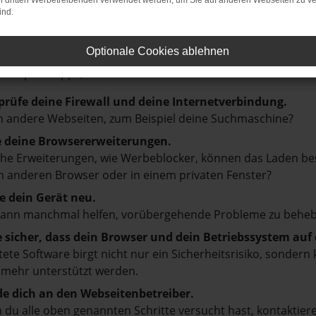
on dritten Werbetreibenden verwendet werden, um Sie auf anderen Webseiten zu ve
ind.
LER: NETWORK ERROR
Optionale Cookies ablehnen
en ist ein Fehler aufgetreten.
d ein paar Tipps, die dir helfen können:
prüfe deine Firewall und deine Internetverbindung.
 andere Webseiten, zum Beispiel deine Suchmaschine?
e deine Browsererweiterungen.
e Erweiterungen, wie Werbeblocker, können das Laden besti
 anderen Browser oder in einem privaten Fenster?
e dein Gerät neu.
kann manchmal helfen, vorübergehende Probleme zu beheb
e sicher, dass dein Browser und dein Betriebssystem au
tete Software birgt nicht nur ein Sicherheitsrisiko, sonde
 mehr unterstützt werden.
e dich an den Webseitenbetreiber.
du alle oben genannten Schritte versucht hast, kontaktier