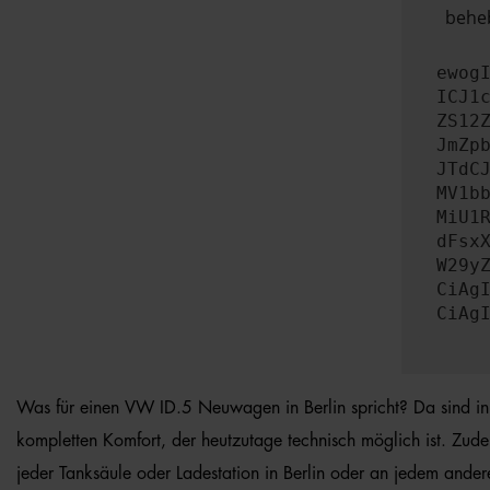
beheb
ewog
ICJ1
ZS12
JmZp
JTdC
MV1b
MiU1
dFsx
W29y
CiAg
CiAg
Was für einen VW ID.5 Neuwagen in Berlin spricht? Da sind in e
kompletten Komfort, der heutzutage technisch möglich ist. Zu
jeder Tanksäule oder Ladestation in Berlin oder an jedem and