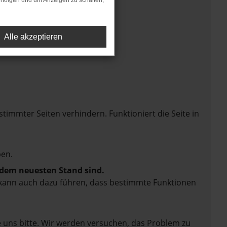
rfolgen und um Anzeigen zu schalten,
Alle akzeptieren
mmter Seiten verhindern. Funktioniert die Seite in
en.
f dem neuesten Stand sind.
rn kann auch dazu führen, dass bestimmte Funktionen
e uns bitte. Wir werden versuchen, das Problem zu