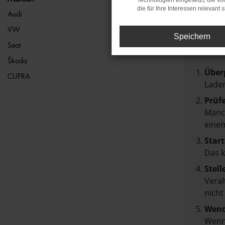
Technologien eingesetzt, die v
die für Ihre Interessen relevant s
FEH
Audi
VW
Speichern
Beim Lad
Seat
Hier sin
Škoda
Über
CUPRA
Laden
Prüf
Manch
einem
Start
Das 
Stell
Veral
nicht
Wend
Wenn 