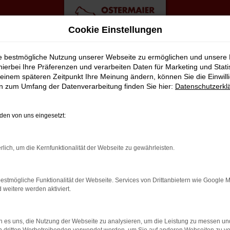
Cookie Einstellungen
ie bestmögliche Nutzung unserer Webseite zu ermöglichen und unsere
hierbei Ihre Präferenzen und verarbeiten Daten für Marketing und Stati
einem späteren Zeitpunkt Ihre Meinung ändern, können Sie die Einwillig
gen Top Angebote
en zum Umfang der Datenverarbeitung finden Sie hier:
Datenschutzerkl
KLASSIGE ALTERNATIVE FÜR BERL
en von uns eingesetzt:
urch Berlin fahren? Zu teuer? Von wegen, denn wir von der Auto
rlich, um die Kernfunktionalität der Webseite zu gewährleisten.
5 Neuwagen nach Berlin oder an einen anderen Ort in der Umgeb
rem Service. Hierzu gehört in vollem Umfang auch die Beratung. 
estmögliche Funktionalität der Webseite. Services von Drittanbietern wie Google 
üben wir unseren Beruf mit Leidenschaft aus – und das Tag für Tag.
eitere werden aktiviert.
 es uns, die Nutzung der Webseite zu analysieren, um die Leistung zu messen u