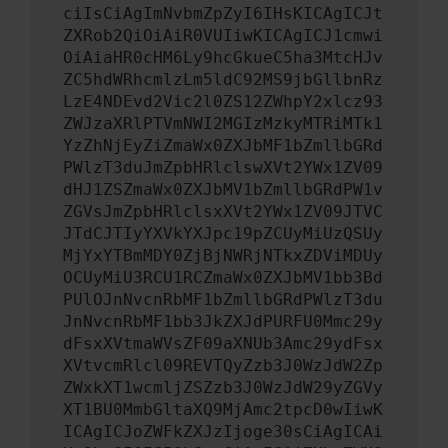
ciIsCiAgImNvbmZpZyI6IHsKICAgICJt
ZXRob2QiOiAiR0VUIiwKICAgICJ1cmwi
OiAiaHR0cHM6Ly9hcGkueC5ha3MtcHJv
ZC5hdWRhcmlzLm5ldC92MS9jbGllbnRz
LzE4NDEvd2Vic2l0ZS12ZWhpY2xlcz93
ZWJzaXRlPTVmNWI2MGIzMzkyMTRiMTk1
YzZhNjEyZiZmaWx0ZXJbMF1bZmllbGRd
PWlzT3duJmZpbHRlclswXVt2YWx1ZV09
dHJ1ZSZmaWx0ZXJbMV1bZmllbGRdPW1v
ZGVsJmZpbHRlclsxXVt2YWx1ZV09JTVC
JTdCJTIyYXVkYXJpc19pZCUyMiUzQSUy
MjYxYTBmMDY0ZjBjNWRjNTkxZDViMDUy
OCUyMiU3RCU1RCZmaWx0ZXJbMV1bb3Bd
PUlOJnNvcnRbMF1bZmllbGRdPWlzT3du
JnNvcnRbMF1bb3JkZXJdPURFU0Mmc29y
dFsxXVtmaWVsZF09aXNUb3Amc29ydFsx
XVtvcmRlcl09REVTQyZzb3J0WzJdW2Zp
ZWxkXT1wcmljZSZzb3J0WzJdW29yZGVy
XT1BU0MmbGltaXQ9MjAmc2tpcD0wIiwK
ICAgICJoZWFkZXJzIjoge30sCiAgICAi