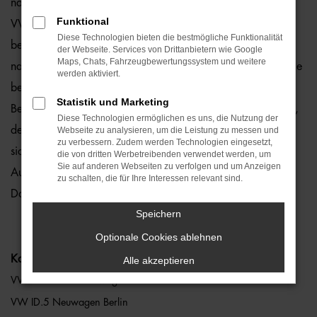
natürlich auch für Berlin und Umgebung, wo wir gerne den
Funktional
VW ID.5 empfehlen. Die Rede ist von einem rundum
Diese Technologien bieten die bestmögliche Funktionalität
bewährten und zuverlässigen Fahrzeug, das perfekt zu
der Webseite. Services von Drittanbietern wie Google
Maps, Chats, Fahrzeugbewertungssystem und weitere
nahezu jedem Anspruch in Berlin passt. Gerne lassen wir Sie
werden aktiviert.
bei uns vor Ort einsteigen oder übernehmen die komplette
Statistik und Marketing
Beratung auf digitalem Weg. Der Vorteil liegt auf der Hand,
Diese Technologien ermöglichen es uns, die Nutzung der
denn so erhalten Sie Ihren VW ID.5 frei Haus und erfreuen
Webseite zu analysieren, um die Leistung zu messen und
zu verbessern. Zudem werden Technologien eingesetzt,
sich an der direkten Lieferung nach Berlin ohne für den
die von dritten Werbetreibenden verwendet werden, um
Sie auf anderen Webseiten zu verfolgen und um Anzeigen
Autokauf Ihre eigenen vier Wände zu verlassen. Klingt gut?
zu schalten, die für Ihre Interessen relevant sind.
Dann kontaktieren Sie uns noch heute.
Speichern
Optionale Cookies ablehnen
Kategorie
Alle akzeptieren
VW ID.5 Gebrauchtwagen Berlin
VW ID.5 Neuwagen Berlin