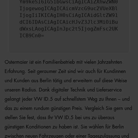
Ym9keSI6IG51bGwsCiAgICAiZXhwZWN0
IjogewogICAgICAicmVzcG9uc2VUeXBl
IjogIiIKICAgIH0sCiAgICAidGltZW91
dCI6IDAsCiAgICAicHJvZ3Jlc3MiOiBu
dWxsLAogICAgInJpc2t5IjogZmFsc2UK
ICB9Cn0=
Ostermaier ist ein Familienbetrieb mit vielen Jahrzehnten
Erfahrung. Seit geraumer Zeit sind wir auch für Kundinnen
und Kunden aus Berlin tätig und erweitern auf diese Weise
unseren Radius. Dank digitaler Technik und Lieferservice
gelangt jeder VW ID.5 auf schnellstem Weg zu Ihnen – und
das zu einem rundum günstigen Preis. Vergleich Sie gern und
stellen Sie fest, dass Ihr VW ID.5 bei uns zu überaus
günstigen Konditionen zu haben ist. Sie wählen für Berlin
zwischen neuen Fahrzeugen oder einer Tageszulassung und