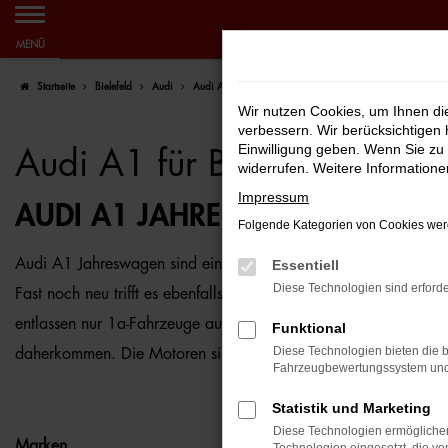
Zum
MENÜ
Hauptinhalt
Startseite
Bielefeld
Audi
Audi A1
Audi A1 für Bielefeld Jahreswagen Top Ange
springen
Wir nutzen Cookies, um Ihnen d
verbessern. Wir berücksichtigen 
Einwilligung geben. Wenn Sie zu 
Audi A1 für Bielefeld Jah
widerrufen. Weitere Information
Impressum
AUDI A1 JAHRESWAGEN – BESTE
Folgende Kategorien von Cookies werd
Audi A1 Jahreswagen sind ein echter Preishit für Bielefeld. 
Essentiell
Diese Technologien sind erforde
Fast noch neu trifft es ebenfalls auf den Punkt, denn Mängel st
entlassen nur 1a-Fahrzeuge auf die Straßen von Bielefeld. Sie 
Funktional
Diese Technologien bieten die b
daherkommen. Die Motoren sind effizient und das Auto wurde be
Fahrzeugbewertungssystem und w
Statistik und Marketing
Diese Technologien ermöglichen
Marken