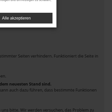
rfolgen und um Anzeigen zu schalten,
Alle akzeptieren
mmter Seiten verhindern. Funktioniert die Seite in
en.
f dem neuesten Stand sind.
rn kann auch dazu führen, dass bestimmte Funktionen
e uns bitte. Wir werden versuchen, das Problem zu