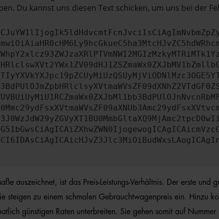
en. Du kannst uns diesen Text schicken, um uns bei der Fe
ICJuYW1lIjogIk5ldHdvcmtFcnJvciIsCiAgImNvbmZpZ
cmwiOiAiaHR0cHM6Ly9hcGkueC5ha3MtcHJvZC5hdWRhc
ZWhpY2xlcz93ZWJzaXRlPTVmNWI2MGIzMzkyMTRiMTk1Y
bHRlclswXVt2YWx1ZV09dHJ1ZSZmaWx0ZXJbMV1bZmllb
JTIyYXVkYXJpc19pZCUyMiUzQSUyMjViODNlMzc3OGE5Y
b3BdPUlOJmZpbHRlclsyXVtmaWVsZF09dXNhZ2VTdGF0Z
WUVBUiUyMiU1RCZmaWx0ZXJbMl1bb3BdPUlOJnNvcnRbM
U0Mmc29ydFsxXVtmaWVsZF09aXNUb3Amc29ydFsxXVtvc
b3J0WzJdW29yZGVyXT1BU0MmbGltaXQ9MjAmc2tpcD0wI
IG51bGwsCiAgICAiZXhwZWN0IjogewogICAgICAicmVzc
dCI6IDAsCiAgICAicHJvZ3Jlc3MiOiBudWxsLAogICAgI
 auszeichnet, ist das Preis-Leistungs-Verhältnis. Der erste und gr
ie steigen zu einem schmalen Gebrauchtwagenpreis ein. Hinzu ko
lich günstigen Raten unterbreiten. Sie gehen somit auf Nummer sic