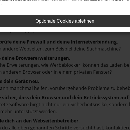
on dritten Werbetreibenden verwendet werden, um Sie auf anderen Webseiten zu ve
ind.
LER: NETWORK ERROR
Optionale Cookies ablehnen
en ist ein Fehler aufgetreten.
d ein paar Tipps, die dir helfen können:
prüfe deine Firewall und deine Internetverbindung.
 andere Webseiten, zum Beispiel deine Suchmaschine?
e deine Browsererweiterungen.
e Erweiterungen, wie Werbeblocker, können das Laden besti
 anderen Browser oder in einem privaten Fenster?
e dein Gerät neu.
kann manchmal helfen, vorübergehende Probleme zu beheb
e sicher, dass dein Browser und dein Betriebssystem au
tete Software birgt nicht nur ein Sicherheitsrisiko, sonde
 mehr unterstützt werden.
e dich an den Webseitenbetreiber.
du alle oben genannten Schritte versucht hast, kontaktier