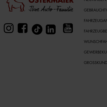
GEBRAUCH
FAHRZEUGA
FAHRZEUGB
WUNSCHFA
GEWERBEK
GROSSKUN