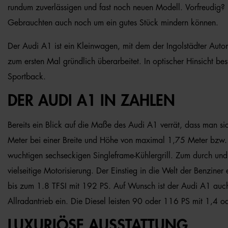
rundum zuverlässigen und fast noch neuen Modell. Vorfreudig? D
Gebrauchten auch noch um ein gutes Stück mindern können.
Der Audi A1 ist ein Kleinwagen, mit dem der Ingolstädter Auto
zum ersten Mal gründlich überarbeitet. In optischer Hinsicht b
Sportback.
DER AUDI A1 IN ZAHLEN
Bereits ein Blick auf die Maße des Audi A1 verrät, dass man s
Meter bei einer Breite und Höhe von maximal 1,75 Meter bzw. 
wuchtigen sechseckigen Singleframe-Kühlergrill. Zum durch und 
vielseitige Motorisierung. Der Einstieg in die Welt der Benzine
bis zum 1.8 TFSI mit 192 PS. Auf Wunsch ist der Audi A1 auc
Allradantrieb ein. Die Diesel leisten 90 oder 116 PS mit 1,4 o
LUXURIÖSE AUSSTATTUNG