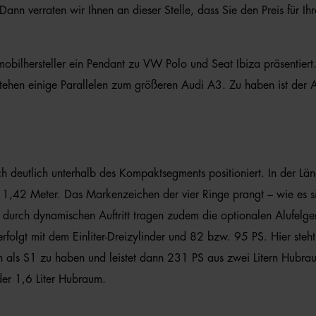
ann verraten wir Ihnen an dieser Stelle, dass Sie den Preis für 
mobilhersteller ein Pendant zu VW Polo und Seat Ibiza präsentie
estehen einige Parallelen zum größeren Audi A3. Zu haben ist der 
ich deutlich unterhalb des Kompaktsegments positioniert. In der 
1,42 Meter. Das Markenzeichen der vier Ringe prangt – wie es si
durch dynamischen Auftritt tragen zudem die optionalen Alufelgen
r erfolgt mit dem Einliter-Dreizylinder und 82 bzw. 95 PS. Hier ste
h als S1 zu haben und leistet dann 231 PS aus zwei Litern Hubr
der 1,6 Liter Hubraum.