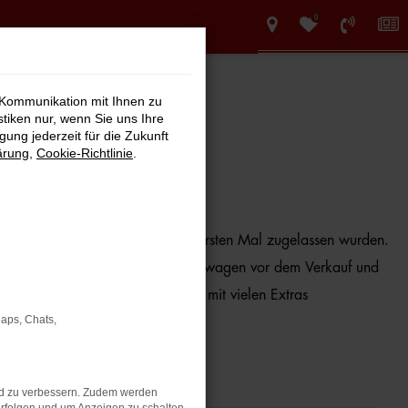
0
 Kommunikation mit Ihnen zu
stiken nur, wenn Sie uns Ihre
ung jederzeit für die Zukunft
ärung
,
Cookie-Richtlinie
.
t vor maximal zwölf Monaten zum ersten Mal zugelassen wurden.
ntrollieren wir jeden Audi A1 Jahreswagen vor dem Verkauf und
ration stammen und entsprechend mit vielen Extras
Maps, Chats,
d durchzustarten.
nd zu verbessern. Zudem werden