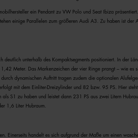
mobilhersteller ein Pendant zu VW Polo und Seat Ibiza präsentie
estehen einige Parallelen zum größeren Audi A3. Zu haben ist der 
ich deutlich unterhalb des Kompaktsegments positioniert. In der 
1,42 Meter. Das Markenzeichen der vier Ringe prangt – wie es si
durch dynamischen Auftritt tragen zudem die optionalen Alufelgen
r erfolgt mit dem Einliter-Dreizylinder und 82 bzw. 95 PS. Hier ste
h als S1 zu haben und leistet dann 231 PS aus zwei Litern Hubr
der 1,6 Liter Hubraum.
en. Einerseits handelt es sich aufgrund der Maße um einen wasche