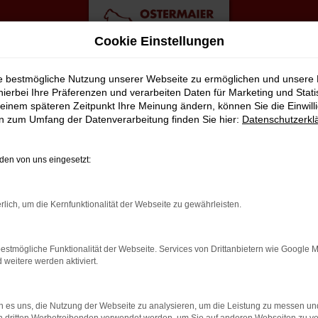
Cookie Einstellungen
ie bestmögliche Nutzung unserer Webseite zu ermöglichen und unsere
hierbei Ihre Präferenzen und verarbeiten Daten für Marketing und Stati
einem späteren Zeitpunkt Ihre Meinung ändern, können Sie die Einwillig
Angebote
en zum Umfang der Datenverarbeitung finden Sie hier:
Datenschutzerkl
1 FÜR BIELEFELD?
en von uns eingesetzt:
t viele Vorschläge rund um die Mobilität. Das gilt natürlich auc
rlich, um die Kernfunktionalität der Webseite zu gewährleisten.
ässigen Fahrzeug, das perfekt zu nahezu jedem Anspruch in Bielef
Vorteil liegt auf der Hand, denn so erhalten Sie Ihren Audi A1 fr
estmögliche Funktionalität der Webseite. Services von Drittanbietern wie Google 
lassen. Klingt gut? Dann kontaktieren Sie uns noch heute.
eitere werden aktiviert.
 es uns, die Nutzung der Webseite zu analysieren, um die Leistung zu messen u