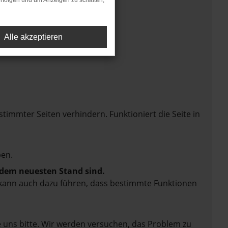
rfolgen und um Anzeigen zu schalten,
Alle akzeptieren
mmter Seiten verhindern. Funktioniert die Seite in
en.
f dem neuesten Stand sind.
rn kann auch dazu führen, dass bestimmte Funktionen
e uns bitte. Wir werden versuchen, das Problem zu