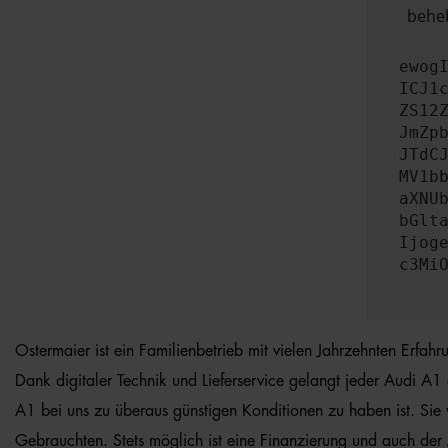
beheb
ewog
ICJ1
ZS12
JmZp
JTdC
MV1b
aXNU
bGlt
Ijog
c3Mi
Ostermaier ist ein Familienbetrieb mit vielen Jahrzehnten Erfah
Dank digitaler Technik und Lieferservice gelangt jeder Audi A1 
A1 bei uns zu überaus günstigen Konditionen zu haben ist. Sie
Gebrauchten. Stets möglich ist eine Finanzierung und auch der 