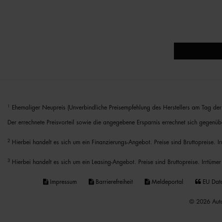
1
Ehemaliger Neupreis (Unverbindliche Preisempfehlung des Herstellers am Tag der 
Der errechnete Preisvorteil sowie die angegebene Ersparnis errechnet sich gegenüb
2
Hierbei handelt es sich um ein Finanzierungs-Angebot. Preise sind Bruttopreise. I
3
Hierbei handelt es sich um ein Leasing-Angebot. Preise sind Bruttopreise. Irrtümer
Impressum
Barrierefreiheit
Meldeportal
EU Dat
© 2026 Auto