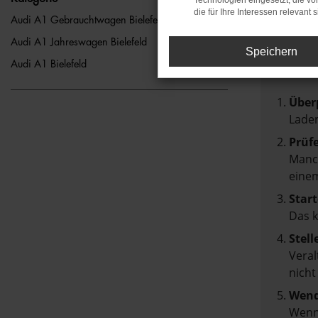
Technologien eingesetzt, die v
die für Ihre Interessen relevant s
FEH
Audi A1 Gebrauchtwagen Bielefeld
Audi A1 Jahreswagen Bielefeld
Speichern
Beim Lad
Audi A1 Bielefeld
Hier sin
Über
Laden
Prüf
Manch
einem
Start
Das 
Stell
Veral
nicht
Wend
Wenn 