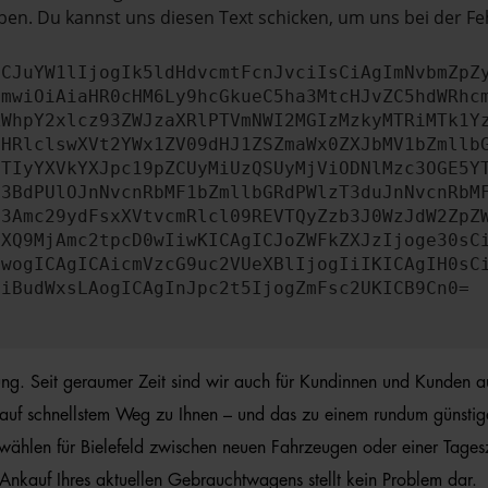
en. Du kannst uns diesen Text schicken, um uns bei der Fe
ICJuYW1lIjogIk5ldHdvcmtFcnJvciIsCiAgImNvbmZpZ
cmwiOiAiaHR0cHM6Ly9hcGkueC5ha3MtcHJvZC5hdWRhc
ZWhpY2xlcz93ZWJzaXRlPTVmNWI2MGIzMzkyMTRiMTk1Y
bHRlclswXVt2YWx1ZV09dHJ1ZSZmaWx0ZXJbMV1bZmllb
JTIyYXVkYXJpc19pZCUyMiUzQSUyMjViODNlMzc3OGE5Y
b3BdPUlOJnNvcnRbMF1bZmllbGRdPWlzT3duJnNvcnRbM
b3Amc29ydFsxXVtvcmRlcl09REVTQyZzb3J0WzJdW2ZpZ
aXQ9MjAmc2tpcD0wIiwKICAgICJoZWFkZXJzIjoge30sC
ewogICAgICAicmVzcG9uc2VUeXBlIjogIiIKICAgIH0sC
OiBudWxsLAogICAgInJpc2t5IjogZmFsc2UKICB9Cn0=
rung. Seit geraumer Zeit sind wir auch für Kundinnen und Kunden a
auf schnellstem Weg zu Ihnen – und das zu einem rundum günstigen 
 wählen für Bielefeld zwischen neuen Fahrzeugen oder einer Tages
Ankauf Ihres aktuellen Gebrauchtwagens stellt kein Problem dar.