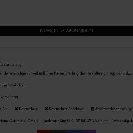
NEWSLETTER ABONNIEREN
Erstzulassung).
er der ehemaligen unverbindlichen Preisempfehlung des Herstellers am Tag der Erstzul
rrtümer vorbehalten.
 vorbehalten.
a Act
Datenschutz
Datenschutz Facebook
Beschwerdebearbeitung
haus Ostermaier GmbH | Landshuter Straße 9, DE-84137 Vilsbiburg |
Webdesign b