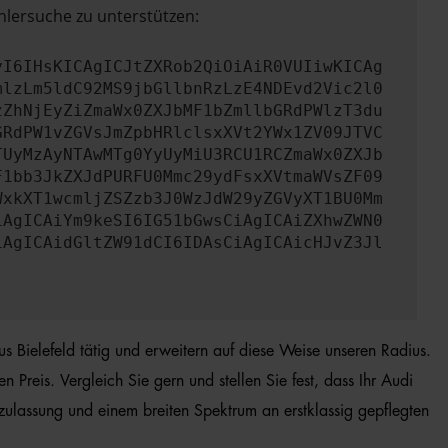
hlersuche zu unterstützen:
yI6IHsKICAgICJtZXRob2QiOiAiR0VUIiwKICAg
mlzLm5ldC92MS9jbGllbnRzLzE4NDEvd2Vic2l0
zZhNjEyZiZmaWx0ZXJbMF1bZmllbGRdPWlzT3du
GRdPW1vZGVsJmZpbHRlclsxXVt2YWx1ZV09JTVC
TUyMzAyNTAwMTg0YyUyMiU3RCU1RCZmaWx0ZXJb
F1bb3JkZXJdPURFU0Mmc29ydFsxXVtmaWVsZF09
WxkXT1wcmljZSZzb3J0WzJdW29yZGVyXT1BU0Mm
iAgICAiYm9keSI6IG51bGwsCiAgICAiZXhwZWN0
iAgICAidGltZW91dCI6IDAsCiAgICAicHJvZ3Jl
us Bielefeld tätig und erweitern auf diese Weise unseren Radius.
Preis. Vergleich Sie gern und stellen Sie fest, dass Ihr Audi
zulassung und einem breiten Spektrum an erstklassig gepflegten