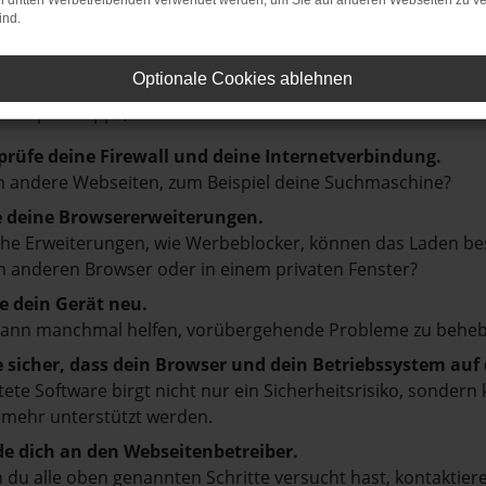
on dritten Werbetreibenden verwendet werden, um Sie auf anderen Webseiten zu ve
ind.
LER: NETWORK ERROR
Optionale Cookies ablehnen
en ist ein Fehler aufgetreten.
d ein paar Tipps, die dir helfen können:
prüfe deine Firewall und deine Internetverbindung.
 andere Webseiten, zum Beispiel deine Suchmaschine?
e deine Browsererweiterungen.
e Erweiterungen, wie Werbeblocker, können das Laden besti
 anderen Browser oder in einem privaten Fenster?
e dein Gerät neu.
kann manchmal helfen, vorübergehende Probleme zu beheb
e sicher, dass dein Browser und dein Betriebssystem au
tete Software birgt nicht nur ein Sicherheitsrisiko, sonde
 mehr unterstützt werden.
e dich an den Webseitenbetreiber.
du alle oben genannten Schritte versucht hast, kontaktier