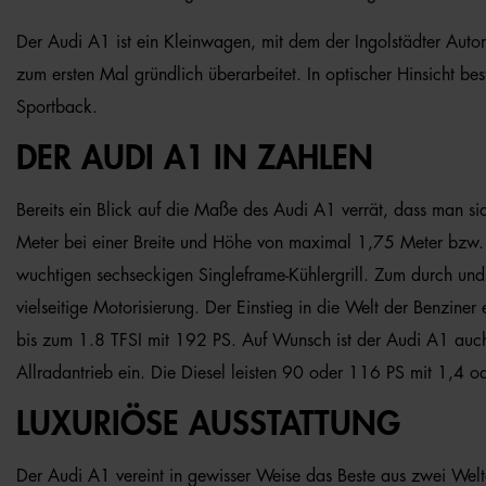
Der Audi A1 ist ein Kleinwagen, mit dem der Ingolstädter Auto
zum ersten Mal gründlich überarbeitet. In optischer Hinsicht b
Sportback.
DER AUDI A1 IN ZAHLEN
Bereits ein Blick auf die Maße des Audi A1 verrät, dass man s
Meter bei einer Breite und Höhe von maximal 1,75 Meter bzw. 
wuchtigen sechseckigen Singleframe-Kühlergrill. Zum durch und 
vielseitige Motorisierung. Der Einstieg in die Welt der Benzine
bis zum 1.8 TFSI mit 192 PS. Auf Wunsch ist der Audi A1 auc
Allradantrieb ein. Die Diesel leisten 90 oder 116 PS mit 1,4 o
LUXURIÖSE AUSSTATTUNG
Der Audi A1 vereint in gewisser Weise das Beste aus zwei Welt