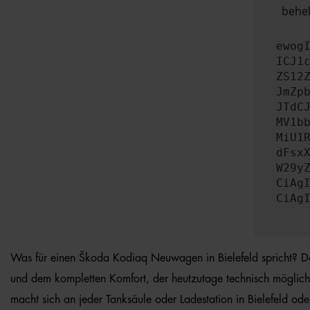
beheb
ewog
ICJ1
ZS12
JmZp
JTdC
MV1b
MiU1
dFsx
W29y
CiAg
CiAg
Was für einen Škoda Kodiaq Neuwagen in Bielefeld spricht? Da si
und dem kompletten Komfort, der heutzutage technisch möglich
macht sich an jeder Tanksäule oder Ladestation in Bielefeld 