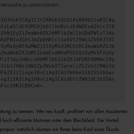
hlersuche zu unterstützen:
yI6IHsKICAgICJtZXRob2QiOiAiR0VUIiwKICAg
mlzLm5ldC92MS9jbGllbnRzLzE4NDEvd2Vic2l0
zZhNjEyZiZmaWx0ZXJbMF1bZmllbGRdPWlzT3du
GRdPW1vZGVsJmZpbHRlclsxXVt2YWx1ZV09JTVC
TUyMzAyNTAwMWZjZiUyMiU3RCU1RCZmaWx0ZXJb
SZmaWx0ZXJbMl1bdmFsdWVdPSU1QiUyMk5FVyUy
WlzT3duJnNvcnRbMF1bb3JkZXJdPURFU0Mmc29y
yZzb3J0WzJdW2ZpZWxkXT1wcmljZSZzb3J0WzJd
WFkZXJzIjoge30sCiAgICAiYm9keSI6IG51bGws
jogIiIKICAgIH0sCiAgICAidGltZW91dCI6IDAs
mFsc2UKICB9Cn0=
tung zu nennen. Wer neu kauft, profitiert von allen Assistenten
och effiziente Motoren unter dem Blechkleid. Der Vorteil
Apropos: natürlich räumen wir Ihnen beim Kauf eines Škoda