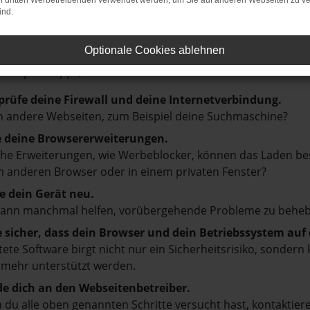
on dritten Werbetreibenden verwendet werden, um Sie auf anderen Webseiten zu ve
ind.
LER: NETWORK ERROR
Optionale Cookies ablehnen
en ist ein Fehler aufgetreten.
d ein paar Tipps, die dir helfen können:
prüfe deine Firewall und deine Internetverbindung.
 andere Webseiten, zum Beispiel deine Suchmaschine?
e deine Browsererweiterungen.
e Erweiterungen, wie Werbeblocker, können das Laden besti
 anderen Browser oder in einem privaten Fenster?
e dein Gerät neu.
kann manchmal helfen, vorübergehende Probleme zu beheb
e sicher, dass dein Browser und dein Betriebssystem au
tete Software birgt nicht nur ein Sicherheitsrisiko, sonde
 mehr unterstützt werden.
e dich an den Webseitenbetreiber.
du alle oben genannten Schritte versucht hast, kontaktier