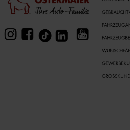
GEBRAUCH
FAHRZEUGA
FAHRZEUGB
WUNSCHFA
GEWERBEK
GROSSKUN