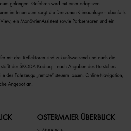
raum gelangen. Gefahren wird mit einer adaptiven
turen im Innenraum sorgt die Dreizonen-Klimaanlage – ebenfalls
 View, ein Manövrier-Assistent sowie Parksensoren und ein
er mit drei Reflektoren sind zukunftsweisend und auch die
tät stößt der ŠKODA Kodiaq – nach Angaben des Herstellers –
ile des Fahrzeugs „remote“ steuern lassen. Online-Navigation,
iche Angebot an.
LICK
OSTERMAIER ÜBERBLICK
STANDORTE