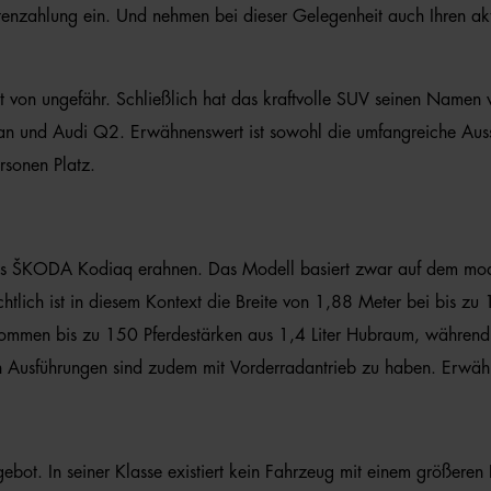
nzahlung ein. Und nehmen bei dieser Gelegenheit auch Ihren aktu
n ungefähr. Schließlich hat das kraftvolle SUV seinen Namen vo
an und Audi Q2. Erwähnenswert ist sowohl die umfangreiche Ausst
rsonen Platz.
es ŠKODA Kodiaq erahnen. Das Modell basiert zwar auf dem modu
achtlich ist in diesem Kontext die Breite von 1,88 Meter bei bis z
ommen bis zu 150 Pferdestärken aus 1,4 Liter Hubraum, während di
ren Ausführungen sind zudem mit Vorderradantrieb zu haben. Erwäh
ot. In seiner Klasse existiert kein Fahrzeug mit einem größeren K