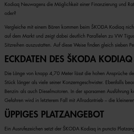
Kodiaq Neuwagens die Möglichkeit einer Finanzierung und Rate
oder?
Vergleiche mit einem Bären kommen beim ŠKODA Kodiaq nicht vo
auf dem Markt und zeigt dabei deutlich Parallelen zu VW Tigu
Sitzreihen auszustatten. Auf diese Weise finden gleich sieben Pe
ECKDATEN DES ŠKODA KODIAQ
Die Länge von knapp 4,70 Meter lässt die hohen Ansprüche d
Stück länger als viele seiner Konzerngeschwister. Ebenfalls be
Benzin- als auch Dieselmotoren. In der sparsamen Ausführung k
Gefahren wird in letzterem Fall mit Allradantrieb – die kleine
ÜPPIGES PLATZANGEBOT
Ein Ausrufezeichen setzt der ŠKODA Kodiaq in puncto Platzangeb