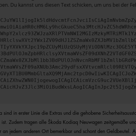
en. Du kannst uns diesen Text schicken, um uns bei der Fe
ICJuYW1lIjogIk5ldHdvcmtFcnJvciIsCiAgImNvbmZpZ
cmwiOiAiaHR0cHM6Ly9hcGkueC5ha3MtcHJvZC5hdWRhc
ZWhpY2xlcz93ZWJzaXRlPTVmNWI2MGIzMzkyMTRiMTk1Y
bHRlclswXVt2YWx1ZV09dHJ1ZSZmaWx0ZXJbMV1bZmllb
JTIyYXVkYXJpc19pZCUyMiUzQSUyMjViODNlMzc3OGE5Y
b3BdPUlOJmZpbHRlclsyXVtmaWVsZF09dXNhZ2VTdGF0Z
RCZmaWx0ZXJbMl1bb3BdPUlOJnNvcnRbMF1bZmllbGRdP
XVtmaWVsZF09aXNUb3Amc29ydFsxXVtvcmRlcl09REVTQ
ZGVyXT1BU0MmbGltaXQ9MjAmc2tpcD0wIiwKICAgICJoZ
ICAiZXhwZWN0IjogewogICAgICAicmVzcG9uc2VUeXBlI
ICAicHJvZ3Jlc3MiOiBudWxsLAogICAgInJpc2t5IjogZ
nd in erster Linie die Extras und die gehobene Sicherheitsausstat
 ist. Zudem tragen alle Škoda Kodiaq Neuwagen zeitgemäße und h
oder an jedem anderen Ort bemerkbar und schont den Geldbeutel. 