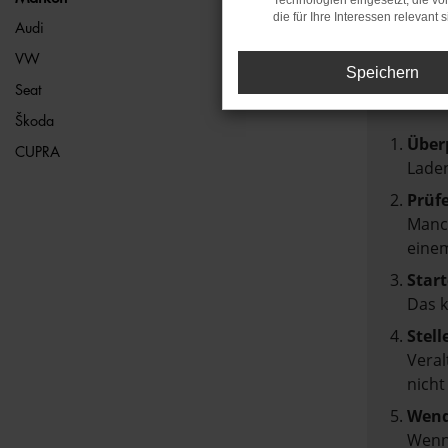
Technologien eingesetzt, die v
die für Ihre Interessen relevant s
FEH
Audi
VW
Speichern
Beim Lad
Seat
Hier sin
Škoda
Über
CUPRA
Laden
Prüf
Manch
einem
Start
Das 
Stell
Veral
nicht
Wend
Wenn 