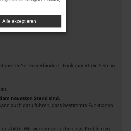
rfolgen und um Anzeigen zu schalten,
Alle akzeptieren
mmter Seiten verhindern. Funktioniert die Seite in
en.
f dem neuesten Stand sind.
rn kann auch dazu führen, dass bestimmte Funktionen
e uns bitte. Wir werden versuchen, das Problem zu