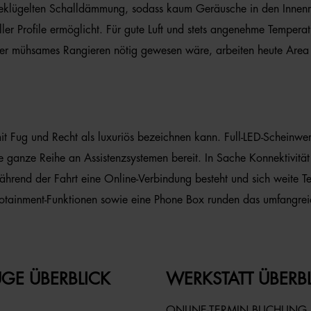
ausgeklügelten Schalldämmung, sodass kaum Geräusche in den Innen
er Profile ermöglicht. Für gute Luft und stets angenehme Tempera
rüher mühsames Rangieren nötig gewesen wäre, arbeiten heute Area
 Fug und Recht als luxuriös bezeichnen kann. Full-LED-Scheinwerf
ne ganze Reihe an Assistenzsystemen bereit. In Sache Konnektivi
hrend der Fahrt eine Online-Verbindung besteht und sich weite Te
Infotainment-Funktionen sowie eine Phone Box runden das umfangre
GE ÜBERBLICK
WERKSTATT ÜBERB
ONLINE-TERMIN BUCHUNG