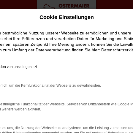
Cookie Einstellungen
en Top Angebote
ie bestmögliche Nutzung unserer Webseite zu ermöglichen und unsere
hierbei Ihre Präferenzen und verarbeiten Daten für Marketing und Stati
einem späteren Zeitpunkt Ihre Meinung ändern, können Sie die Einwillig
ld Neuwagen Top Angebote
en zum Umfang der Datenverarbeitung finden Sie hier:
Datenschutzerkl
 ERSTKLASSIGE ALTERNATIVE FÜ
en von uns eingesetzt:
gen durch Bielefeld fahren? Zu teuer? Von wegen, denn wir von 
rlich, um die Kernfunktionalität der Webseite zu gewährleisten.
er Škoda Kodiaq Neuwagen nach Bielefeld oder an einen anderen
eren Sie von unserem Service. Hierzu gehört in vollem Umfang au
estmögliche Funktionalität der Webseite. Services von Drittanbietern wie Google 
nche ein. Zudem üben wir unseren Beruf mit Leidenschaft aus – und
eitere werden aktiviert.
 es uns, die Nutzung der Webseite zu analysieren, um die Leistung zu messen u