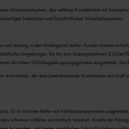
rnes Infotainmentsystem, das nahtlose Konnektivität mit Smartphon
ertigen Ledersitzen und fortschrittlichen Sicherheitssystemen.
nz und Leistung in den Vordergrund stellen. Kunden können zwisch
r städtische Umgebungen, bis hin zum leistungsstärkeren 2,0-Liter-
toren mit einem DSG-Doppelkupplungsgetriebe ausgestattet, das f
mit 4x4-Antrieb, der eine beeindruckende Kombination aus Kraft und 
diaq. Er ist mit einer Reihe von Fahrassistenzsystemen ausgestatte
sonders schweren Unfällen automatisch Standort, Anzahl der Passagi
er zu machen, und bieten zusätzlichen Schutz für Fahrer und Pa