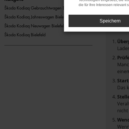
Technologien eingesetzt, die v
die für Ihre Interessen relevant s
FEH
Škoda Kodiaq Gebrauchtwagen Bielefeld
Škoda Kodiaq Jahreswagen Bielefeld
Speichern
Beim Lad
Škoda Kodiaq Neuwagen Bielefeld
Hier sin
Škoda Kodiaq Bielefeld
Über
Laden
Prüf
Manch
einem
Start
Das 
Stell
Veral
nicht
Wend
Wenn 