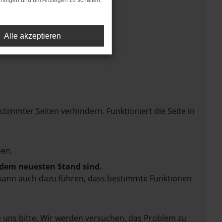
rfolgen und um Anzeigen zu schalten,
Alle akzeptieren
mmter Seiten verhindern. Funktioniert die Seite in
en.
f dem neuesten Stand sind.
rn kann auch dazu führen, dass bestimmte Funktionen
e uns bitte. Wir werden versuchen, das Problem zu