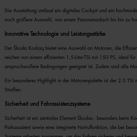
Die Ausstattung umfasst ein digitales Cockpit und ein hochmode
noch größere Auswahl, von einem Panoramadach bis hin zu hochw
Innovative Technologie und Leistungsstärke
Der Škoda Kodiaq bietet eine Auswahl an Motoren, die Effizie
reichen von einem effizienten 1,5-Liter-TSI mit 150 PS, ideal fü
anspruchsvollere Bedingungen geeignet ist. Zudem sind alle Mo
Ein besonderes Highlight in der Motorenpalette ist der 2.0 TSI 
Straßen.
Sicherheit und Fahrassistenzsysteme
Sicherheit ist ein zentrales Element Škodas - besonders beim Ko
Parkassistent sowie eine integrierte Notruffunktion, die bei be
Systeme arbeiten zusammen, um das Fahren sicherer und bequem