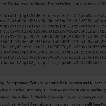
en. Du kannst uns diesen Text schicken, um uns bei der Fe
ICJuYW1lIjogIk5ldHdvcmtFcnJvciIsCiAgImNvbmZpZ
cmwiOiAiaHR0cHM6Ly9hcGkueC5ha3MtcHJvZC5hdWRhc
ZWhpY2xlcz93ZWJzaXRlPTVmNWI2MGIzMzkyMTRiMTk1Y
bHRlclswXVt2YWx1ZV09dHJ1ZSZmaWx0ZXJbMV1bZmllb
JTIyYXVkYXJpc19pZCUyMiUzQSUyMjViODNlMzc3OGE5Y
b3BdPUlOJnNvcnRbMF1bZmllbGRdPWlzT3duJnNvcnRbM
b3Amc29ydFsxXVtvcmRlcl09REVTQyZzb3J0WzJdW2ZpZ
aXQ9MjAmc2tpcD0wIiwKICAgICJoZWFkZXJzIjoge30sC
ewogICAgICAicmVzcG9uc2VUeXBlIjogIiIKICAgIH0sC
OiBudWxsLAogICAgInJpc2t5IjogZmFsc2UKICB9Cn0=
rung. Seit geraumer Zeit sind wir auch für Kundinnen und Kunden a
diaq auf schnellstem Weg zu Ihnen – und das zu einem rundum günst
n ist. Sie wählen für Bielefeld zwischen neuen Fahrzeugen oder 
d auch der Ankauf Ihres aktuellen Gebrauchtwagens stellt kein Pr