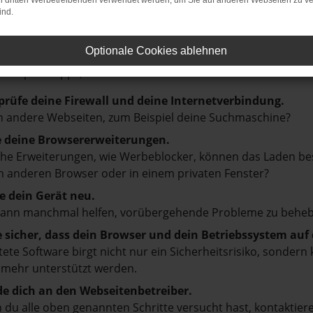
on dritten Werbetreibenden verwendet werden, um Sie auf anderen Webseiten zu ve
ind.
LER: NETWORK ERROR
Optionale Cookies ablehnen
en ist ein Fehler aufgetreten.
d ein paar Tipps, die dir helfen können:
prüfe deine Firewall und deine Internetverbindung.
 andere Webseiten, zum Beispiel deine Suchmaschine?
e deine Browsererweiterungen.
e Erweiterungen, wie Werbeblocker, können das Laden besti
 anderen Browser oder in einem privaten Fenster?
e dein Gerät neu.
kann manchmal helfen, vorübergehende Probleme zu beheb
e sicher, dass dein Browser und dein Betriebssystem au
tete Software birgt nicht nur ein Sicherheitsrisiko, sonde
 mehr unterstützt werden.
e dich an den Webseitenbetreiber.
du alle oben genannten Schritte versucht hast, kontaktier