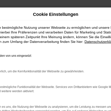
Cookie Einstellungen
ie bestmögliche Nutzung unserer Webseite zu ermöglichen und unsere
hierbei Ihre Präferenzen und verarbeiten Daten für Marketing und Stati
einem späteren Zeitpunkt Ihre Meinung ändern, können Sie die Einwillig
 Top Angebote
en zum Umfang der Datenverarbeitung finden Sie hier:
Datenschutzerkl
 KODIAQ FÜR BIELEFELD?
en von uns eingesetzt:
t viele Vorschläge rund um die Mobilität. Das gilt natürlich au
rlich, um die Kernfunktionalität der Webseite zu gewährleisten.
ässigen Fahrzeug, das perfekt zu nahezu jedem Anspruch in Bielef
Vorteil liegt auf der Hand, denn so erhalten Sie Ihren Škoda Kod
estmögliche Funktionalität der Webseite. Services von Drittanbietern wie Google 
lassen. Klingt gut? Dann kontaktieren Sie uns noch heute.
eitere werden aktiviert.
 es uns, die Nutzung der Webseite zu analysieren, um die Leistung zu messen u