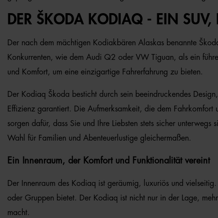
DER ŠKODA KODIAQ - EIN SUV, 
Der nach dem mächtigen Kodiakbären Alaskas benannte Škoda K
Konkurrenten, wie dem Audi Q2 oder VW Tiguan, als ein führend
und Komfort, um eine einzigartige Fahrerfahrung zu bieten.
Der Kodiaq Škoda besticht durch sein beeindruckendes Design, da
Effizienz garantiert. Die Aufmerksamkeit, die dem Fahrkomfort
sorgen dafür, dass Sie und Ihre Liebsten stets sicher unterweg
Wahl für Familien und Abenteuerlustige gleichermaßen.
Ein Innenraum, der Komfort und Funktionalität vereint
Der Innenraum des Kodiaq ist geräumig, luxuriös und vielseitig.
oder Gruppen bietet. Der Kodiaq ist nicht nur in der Lage, meh
macht.