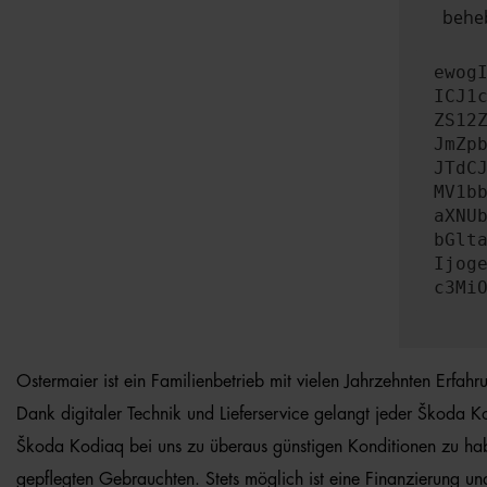
beheb
ewog
ICJ1
ZS12
JmZp
JTdC
MV1b
aXNU
bGlt
Ijog
c3Mi
Ostermaier ist ein Familienbetrieb mit vielen Jahrzehnten Erfah
Dank digitaler Technik und Lieferservice gelangt jeder Škoda Ko
Škoda Kodiaq bei uns zu überaus günstigen Konditionen zu habe
gepflegten Gebrauchten. Stets möglich ist eine Finanzierung un