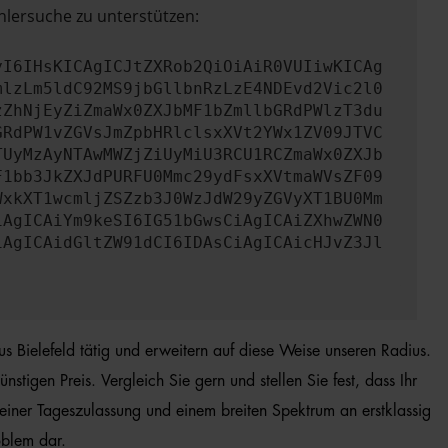
hlersuche zu unterstützen:
yI6IHsKICAgICJtZXRob2QiOiAiR0VUIiwKICAg
mlzLm5ldC92MS9jbGllbnRzLzE4NDEvd2Vic2l0
zZhNjEyZiZmaWx0ZXJbMF1bZmllbGRdPWlzT3du
GRdPW1vZGVsJmZpbHRlclsxXVt2YWx1ZV09JTVC
TUyMzAyNTAwMWZjZiUyMiU3RCU1RCZmaWx0ZXJb
F1bb3JkZXJdPURFU0Mmc29ydFsxXVtmaWVsZF09
WxkXT1wcmljZSZzb3J0WzJdW29yZGVyXT1BU0Mm
iAgICAiYm9keSI6IG51bGwsCiAgICAiZXhwZWN0
iAgICAidGltZW91dCI6IDAsCiAgICAicHJvZ3Jl
us Bielefeld tätig und erweitern auf diese Weise unseren Radius.
igen Preis. Vergleich Sie gern und stellen Sie fest, dass Ihr
einer Tageszulassung und einem breiten Spektrum an erstklassig
oblem dar.